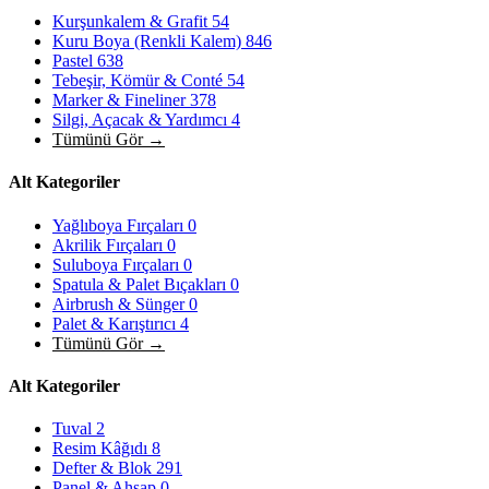
Kurşunkalem & Grafit
54
Kuru Boya (Renkli Kalem)
846
Pastel
638
Tebeşir, Kömür & Conté
54
Marker & Fineliner
378
Silgi, Açacak & Yardımcı
4
Tümünü Gör →
Alt Kategoriler
Yağlıboya Fırçaları
0
Akrilik Fırçaları
0
Suluboya Fırçaları
0
Spatula & Palet Bıçakları
0
Airbrush & Sünger
0
Palet & Karıştırıcı
4
Tümünü Gör →
Alt Kategoriler
Tuval
2
Resim Kâğıdı
8
Defter & Blok
291
Panel & Ahşap
0