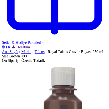
Setler & Hediye Paketleri
›
🌐
TR
👤
Hesabım
Ana Sayfa
›
Marka
›
Talens
›
Royal Talens Gravür Boyası 250 ml
Şişe Brown 400
Ön Sipariş · Özenle Tedarik