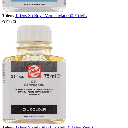
Talens
Talens Su Boya Vernik Mat 050 75 ML
₺556,00
Talens
Talens Stand Oil 031 75 ML ( Keten Yağı )