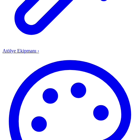
Atölye Ekipmanı
›