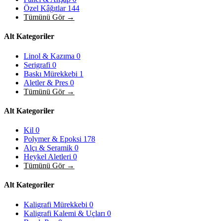
Özel Kâğıtlar
144
Tümünü Gör →
Alt Kategoriler
Linol & Kazıma
0
Serigrafi
0
Baskı Mürekkebi
1
Aletler & Pres
0
Tümünü Gör →
Alt Kategoriler
Kil
0
Polymer & Epoksi
178
Alçı & Seramik
0
Heykel Aletleri
0
Tümünü Gör →
Alt Kategoriler
Kaligrafi Mürekkebi
0
Kaligrafi Kalemi & Uçları
0