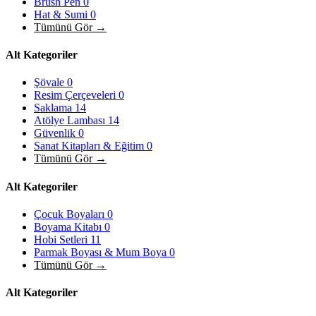
Brush Pen
0
Hat & Sumi
0
Tümünü Gör →
Alt Kategoriler
Şövale
0
Resim Çerçeveleri
0
Saklama
14
Atölye Lambası
14
Güvenlik
0
Sanat Kitapları & Eğitim
0
Tümünü Gör →
Alt Kategoriler
Çocuk Boyaları
0
Boyama Kitabı
0
Hobi Setleri
11
Parmak Boyası & Mum Boya
0
Tümünü Gör →
Alt Kategoriler