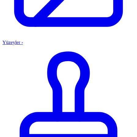
Yüzeyler
›