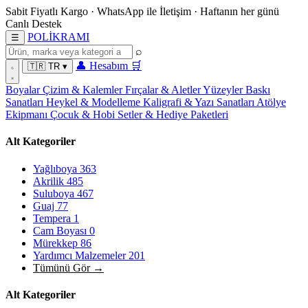
Sabit Fiyatlı Kargo
·
WhatsApp
ile İletişim
·
Haftanın her günü
Canlı Destek
POL
İ
KRAMI
☰
⌕
👤
Hesabım
🛒
🇹🇷
TR
▾
Boyalar
Çizim & Kalemler
Fırçalar & Aletler
Yüzeyler
Baskı
Sanatları
Heykel & Modelleme
Kaligrafi & Yazı Sanatları
Atölye
Ekipmanı
Çocuk & Hobi
Setler & Hediye Paketleri
Alt Kategoriler
Yağlıboya
363
Akrilik
485
Suluboya
467
Guaj
77
Tempera
1
Cam Boyası
0
Mürekkep
86
Yardımcı Malzemeler
201
Tümünü Gör →
Alt Kategoriler