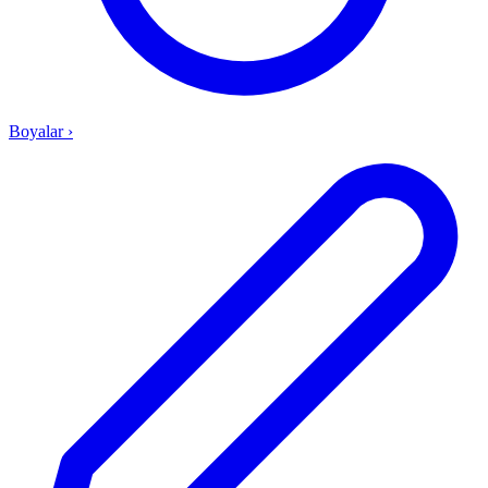
Boyalar
›