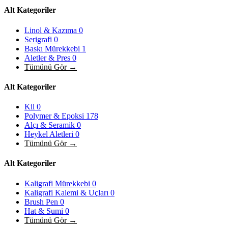
Alt Kategoriler
Linol & Kazıma
0
Serigrafi
0
Baskı Mürekkebi
1
Aletler & Pres
0
Tümünü Gör →
Alt Kategoriler
Kil
0
Polymer & Epoksi
178
Alçı & Seramik
0
Heykel Aletleri
0
Tümünü Gör →
Alt Kategoriler
Kaligrafi Mürekkebi
0
Kaligrafi Kalemi & Uçları
0
Brush Pen
0
Hat & Sumi
0
Tümünü Gör →