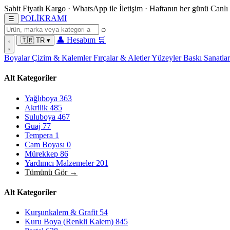
Sabit Fiyatlı Kargo
·
WhatsApp
ile İletişim
·
Haftanın her günü
Canlı
POL
İ
KRAMI
☰
⌕
👤
Hesabım
🛒
🇹🇷
TR
▾
Boyalar
Çizim & Kalemler
Fırçalar & Aletler
Yüzeyler
Baskı Sanatla
Alt Kategoriler
Yağlıboya
363
Akrilik
485
Suluboya
467
Guaj
77
Tempera
1
Cam Boyası
0
Mürekkep
86
Yardımcı Malzemeler
201
Tümünü Gör →
Alt Kategoriler
Kurşunkalem & Grafit
54
Kuru Boya (Renkli Kalem)
845