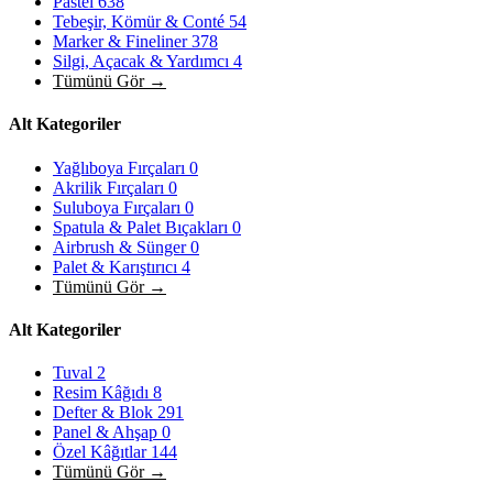
Pastel
638
Tebeşir, Kömür & Conté
54
Marker & Fineliner
378
Silgi, Açacak & Yardımcı
4
Tümünü Gör →
Alt Kategoriler
Yağlıboya Fırçaları
0
Akrilik Fırçaları
0
Suluboya Fırçaları
0
Spatula & Palet Bıçakları
0
Airbrush & Sünger
0
Palet & Karıştırıcı
4
Tümünü Gör →
Alt Kategoriler
Tuval
2
Resim Kâğıdı
8
Defter & Blok
291
Panel & Ahşap
0
Özel Kâğıtlar
144
Tümünü Gör →