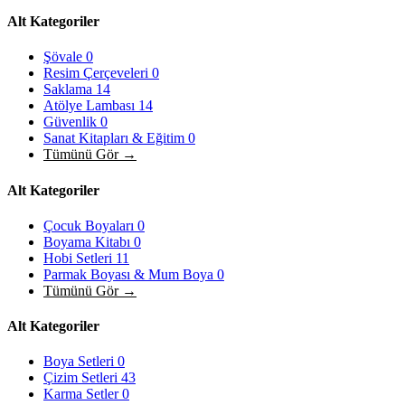
Alt Kategoriler
Şövale
0
Resim Çerçeveleri
0
Saklama
14
Atölye Lambası
14
Güvenlik
0
Sanat Kitapları & Eğitim
0
Tümünü Gör →
Alt Kategoriler
Çocuk Boyaları
0
Boyama Kitabı
0
Hobi Setleri
11
Parmak Boyası & Mum Boya
0
Tümünü Gör →
Alt Kategoriler
Boya Setleri
0
Çizim Setleri
43
Karma Setler
0