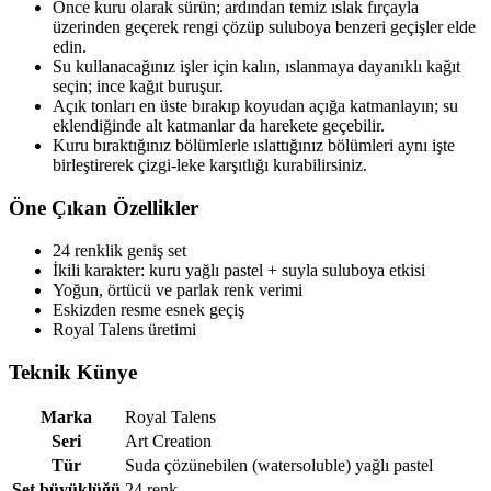
Önce kuru olarak sürün; ardından temiz ıslak fırçayla
üzerinden geçerek rengi çözüp suluboya benzeri geçişler elde
edin.
Su kullanacağınız işler için kalın, ıslanmaya dayanıklı kağıt
seçin; ince kağıt buruşur.
Açık tonları en üste bırakıp koyudan açığa katmanlayın; su
eklendiğinde alt katmanlar da harekete geçebilir.
Kuru bıraktığınız bölümlerle ıslattığınız bölümleri aynı işte
birleştirerek çizgi-leke karşıtlığı kurabilirsiniz.
Öne Çıkan Özellikler
24 renklik geniş set
İkili karakter: kuru yağlı pastel + suyla suluboya etkisi
Yoğun, örtücü ve parlak renk verimi
Eskizden resme esnek geçiş
Royal Talens üretimi
Teknik Künye
Marka
Royal Talens
Seri
Art Creation
Tür
Suda çözünebilen (watersoluble) yağlı pastel
Set büyüklüğü
24 renk