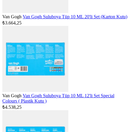
Van Gogh
Van Gogh Suluboya Tüp 10 ML 20'li Set (Karton Kutu)
₺3.664,25
Van Gogh
Van Gogh Suluboya Tüp 10 ML 12'li Set Special
Colours ( Plastik Kutu )
₺4.538,25