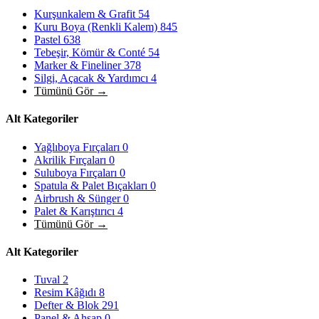
Kurşunkalem & Grafit
54
Kuru Boya (Renkli Kalem)
845
Pastel
638
Tebeşir, Kömür & Conté
54
Marker & Fineliner
378
Silgi, Açacak & Yardımcı
4
Tümünü Gör →
Alt Kategoriler
Yağlıboya Fırçaları
0
Akrilik Fırçaları
0
Suluboya Fırçaları
0
Spatula & Palet Bıçakları
0
Airbrush & Sünger
0
Palet & Karıştırıcı
4
Tümünü Gör →
Alt Kategoriler
Tuval
2
Resim Kâğıdı
8
Defter & Blok
291
Panel & Ahşap
0