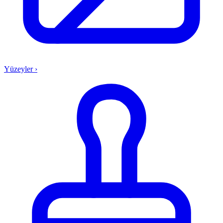
Yüzeyler
›