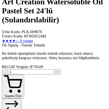
Art Creation Watersoluble Oil
Pastel Set 24'lü
(Sulandırılabilir)
Ürün Kodu: PLK-009676
Üretici Kodu: RT9029124M
★★★★☆
0 yorum
Ön Sipariş · Özenle Tedarik
Bu ürünü siparişinizle özenle tedarik ediyoruz; hazır olunca
paketleyip kargoya veriyoruz. Süreç boyunca sizi bilgilendiririz.
₺813,00
Vergisiz: ₺739,09
−
+
Sepete Ekle