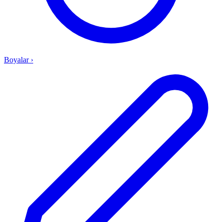
Boyalar
›