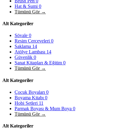
Brush Pen
0
Hat & Sumi
0
Tümünü Gör →
Alt Kategoriler
Şövale
0
Resim Çerçeveleri
0
Saklama
14
Atölye Lambası
14
Güvenlik
0
Sanat Kitapları & Eğitim
0
Tümünü Gör →
Alt Kategoriler
Çocuk Boyaları
0
Boyama Kitabı
0
Hobi Setleri
11
Parmak Boyası & Mum Boya
0
Tümünü Gör →
Alt Kategoriler