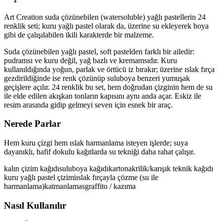
Art Creation suda çözünebilen (watersoluble) yağlı pastellerin 24
renklik seti; kuru yağlı pastel olarak da, üzerine su ekleyerek boya
gibi de çalışılabilen ikili karakterde bir malzeme.
Suda çözünebilen yağlı pastel, soft pastelden farklı bir ailedir:
pudramsı ve kuru değil, yağ bazlı ve kremamsıdır. Kuru
kullanıldığında yoğun, parlak ve örtücü iz bırakır; üzerine ıslak fırça
gezdirildiğinde ise renk çözünüp suluboya benzeri yumuşak
geçişlere açılır. 24 renklik bu set, hem doğrudan çizginin hem de su
ile elde edilen akışkan tonların kapısını aynı anda açar. Eskiz ile
resim arasında gidip gelmeyi seven için esnek bir araç.
Nerede Parlar
Hem kuru çizgi hem ıslak harmanlama isteyen işlerde; suya
dayanıklı, hafif dokulu kağıtlarda su tekniği daha rahat çalışır.
kalın çizim kağıdı
suluboya kağıdı
karton
akrilik/karışık teknik kağıdı
kuru yağlı pastel çizimi
ıslak fırçayla çözme (su ile
harmanlama)
katmanlama
sgraffito / kazıma
Nasıl Kullanılır