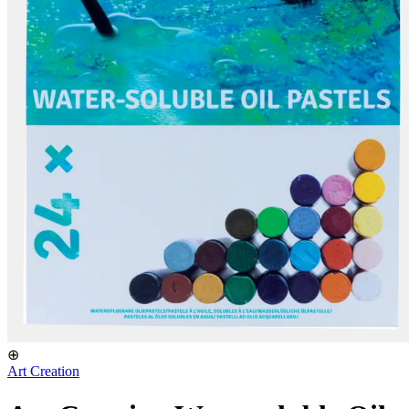
⊕
Art Creation