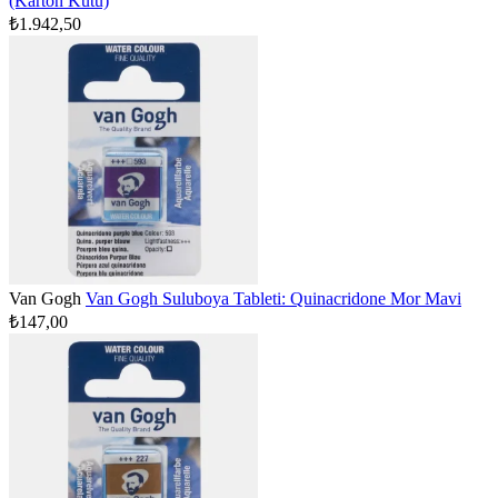
(Karton Kutu)
₺1.942,50
Van Gogh
Van Gogh Suluboya Tableti: Quinacridone Mor Mavi
₺147,00