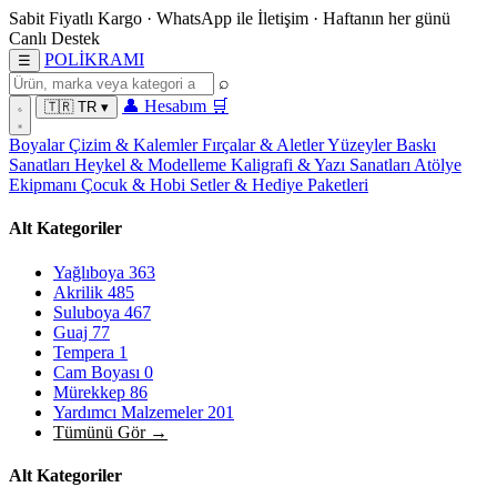
Sabit Fiyatlı Kargo
·
WhatsApp
ile İletişim
·
Haftanın her günü
Canlı Destek
POL
İ
KRAMI
☰
⌕
👤
Hesabım
🛒
🇹🇷
TR
▾
Boyalar
Çizim & Kalemler
Fırçalar & Aletler
Yüzeyler
Baskı
Sanatları
Heykel & Modelleme
Kaligrafi & Yazı Sanatları
Atölye
Ekipmanı
Çocuk & Hobi
Setler & Hediye Paketleri
Alt Kategoriler
Yağlıboya
363
Akrilik
485
Suluboya
467
Guaj
77
Tempera
1
Cam Boyası
0
Mürekkep
86
Yardımcı Malzemeler
201
Tümünü Gör →
Alt Kategoriler