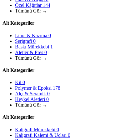
Özel Kâğıtlar
144
Tümünü Gör →
Alt Kategoriler
Linol & Kazıma
0
Serigrafi
0
Baskı Mürekkebi
1
Aletler & Pres
0
Tümünü Gör →
Alt Kategoriler
Kil
0
Polymer & Epoksi
178
Alçı & Seramik
0
Heykel Aletleri
0
Tümünü Gör →
Alt Kategoriler
Kaligrafi Mürekkebi
0
Kaligrafi Kalemi & Uçları
0