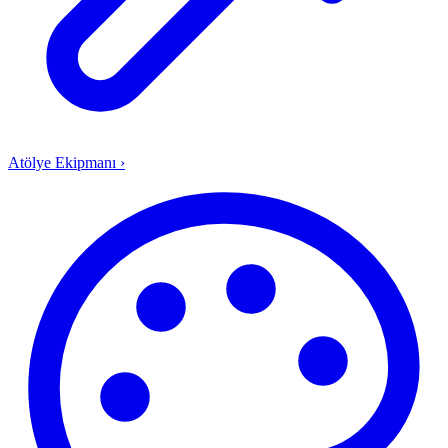
Atölye Ekipmanı
›