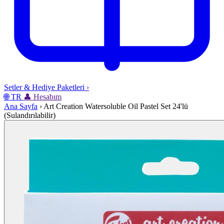
Setler & Hediye Paketleri
›
🌐
TR
👤
Hesabım
Ana Sayfa
›
Art Creation Watersoluble Oil Pastel Set 24'lü
(Sulandırılabilir)