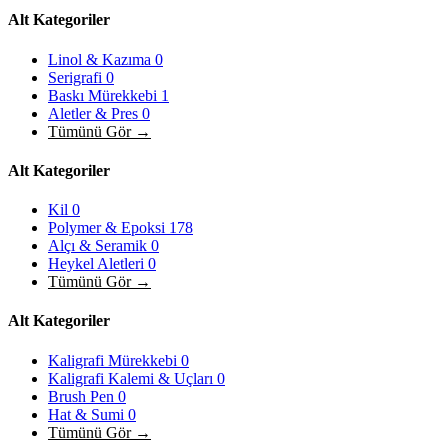
Alt Kategoriler
Linol & Kazıma
0
Serigrafi
0
Baskı Mürekkebi
1
Aletler & Pres
0
Tümünü Gör →
Alt Kategoriler
Kil
0
Polymer & Epoksi
178
Alçı & Seramik
0
Heykel Aletleri
0
Tümünü Gör →
Alt Kategoriler
Kaligrafi Mürekkebi
0
Kaligrafi Kalemi & Uçları
0
Brush Pen
0
Hat & Sumi
0
Tümünü Gör →