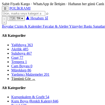
Sabit Fiyatlı Kargo
·
WhatsApp
ile İletişim
·
Haftanın her günü
Canlı
POL
İ
KRAMI
☰
⌕
👤
Hesabım
🛒
🇹🇷
TR
▾
Boyalar
Çizim & Kalemler
Fırçalar & Aletler
Yüzeyler
Baskı Sanatla
Alt Kategoriler
Yağlıboya
363
Akrilik
485
Suluboya
467
Guaj
77
Tempera
1
Cam Boyası
0
Mürekkep
86
Yardımcı Malzemeler
201
Tümünü Gör →
Alt Kategoriler
Kurşunkalem & Grafit
54
Kuru Boya (Renkli Kalem)
846