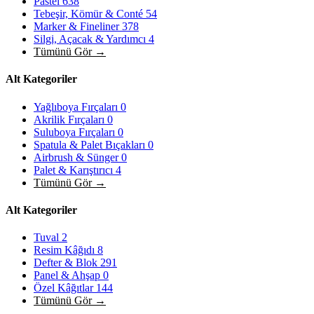
Pastel
638
Tebeşir, Kömür & Conté
54
Marker & Fineliner
378
Silgi, Açacak & Yardımcı
4
Tümünü Gör →
Alt Kategoriler
Yağlıboya Fırçaları
0
Akrilik Fırçaları
0
Suluboya Fırçaları
0
Spatula & Palet Bıçakları
0
Airbrush & Sünger
0
Palet & Karıştırıcı
4
Tümünü Gör →
Alt Kategoriler
Tuval
2
Resim Kâğıdı
8
Defter & Blok
291
Panel & Ahşap
0
Özel Kâğıtlar
144
Tümünü Gör →