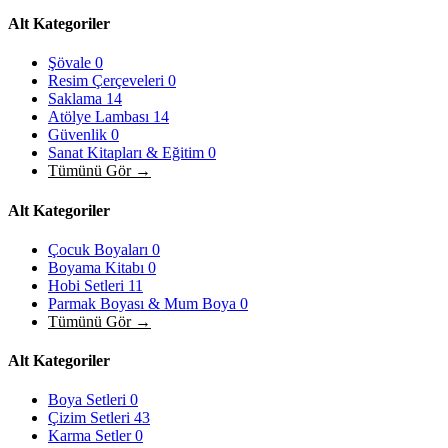
Alt Kategoriler
Şövale
0
Resim Çerçeveleri
0
Saklama
14
Atölye Lambası
14
Güvenlik
0
Sanat Kitapları & Eğitim
0
Tümünü Gör →
Alt Kategoriler
Çocuk Boyaları
0
Boyama Kitabı
0
Hobi Setleri
11
Parmak Boyası & Mum Boya
0
Tümünü Gör →
Alt Kategoriler
Boya Setleri
0
Çizim Setleri
43
Karma Setler
0