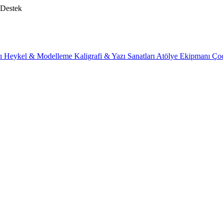
 Destek
rı
Heykel & Modelleme
Kaligrafi & Yazı Sanatları
Atölye Ekipmanı
Ço