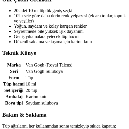
20 adet 10 ml tüplük geniş seçki
10'lu sete göre daha derin renk yelpazesi (ek ara tonlar, toprak
ve yeşiller)
Yoğun, saydam ve kolay karışan renkler
Seyreltmede bile yüksek ışık dayanımı
Geniş yıkamalara yetecek tüp hacmi
Düzenli saklama ve taşıma için karton kutu
Teknik Künye
Marka
Van Gogh (Royal Talens)
Seri
Van Gogh Suluboya
Form
Tüp
Tüp hacmi
10 ml
Set içeriği
20 tüp
Ambalaj
Karton kutu
Boya tipi
Saydam suluboya
Bakım & Saklama
Tüp ağızlarını her kullanımdan sonra temizleyip sıkıca kapatın;