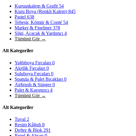
Kurşunkalem & Grafit
54
Kuru Boya (Renkli Kalem)
845
Pastel
638
Tebeşir, Kömür & Conté
54
Marker & Fineliner
378
Silgi, Açacak & Yardımcı
4
Tümünü Gör →
Alt Kategoriler
Yağlıboya Fırçaları
0
Akrilik Fırçaları
0
Suluboya Fırçaları
0
Spatula & Palet Bıçakları
0
Airbrush & Sünger
0
Palet & Karıştırıcı
4
Tümünü Gör →
Alt Kategoriler
Tuval
2
Resim Kâğıdı
8
Defter & Blok
291
Panel & Ahşap
0