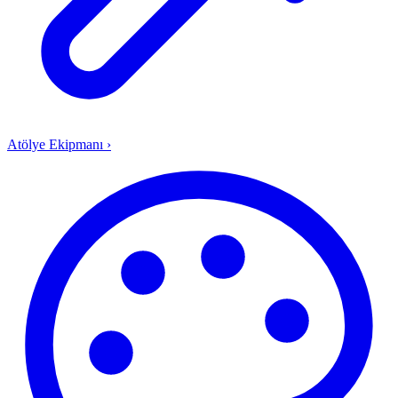
Atölye Ekipmanı
›