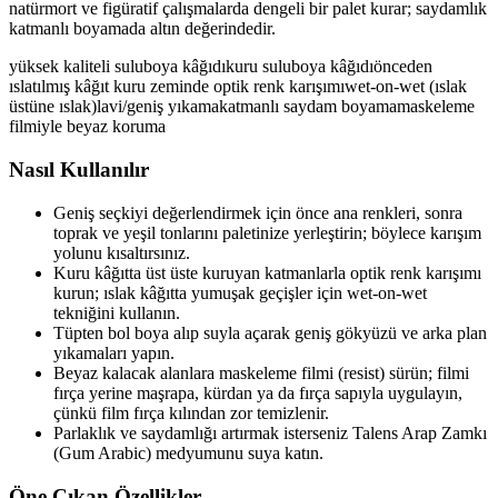
natürmort ve figüratif çalışmalarda dengeli bir palet kurar; saydamlık
katmanlı boyamada altın değerindedir.
yüksek kaliteli suluboya kâğıdı
kuru suluboya kâğıdı
önceden
ıslatılmış kâğıt
kuru zeminde optik renk karışımı
wet-on-wet (ıslak
üstüne ıslak)
lavi/geniş yıkama
katmanlı saydam boyama
maskeleme
filmiyle beyaz koruma
Nasıl Kullanılır
Geniş seçkiyi değerlendirmek için önce ana renkleri, sonra
toprak ve yeşil tonlarını paletinize yerleştirin; böylece karışım
yolunu kısaltırsınız.
Kuru kâğıtta üst üste kuruyan katmanlarla optik renk karışımı
kurun; ıslak kâğıtta yumuşak geçişler için wet-on-wet
tekniğini kullanın.
Tüpten bol boya alıp suyla açarak geniş gökyüzü ve arka plan
yıkamaları yapın.
Beyaz kalacak alanlara maskeleme filmi (resist) sürün; filmi
fırça yerine maşrapa, kürdan ya da fırça sapıyla uygulayın,
çünkü film fırça kılından zor temizlenir.
Parlaklık ve saydamlığı artırmak isterseniz Talens Arap Zamkı
(Gum Arabic) medyumunu suya katın.
Öne Çıkan Özellikler