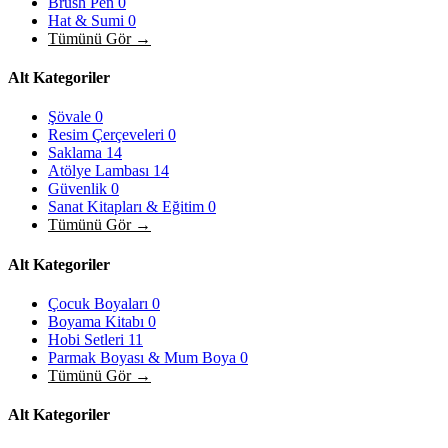
Brush Pen
0
Hat & Sumi
0
Tümünü Gör →
Alt Kategoriler
Şövale
0
Resim Çerçeveleri
0
Saklama
14
Atölye Lambası
14
Güvenlik
0
Sanat Kitapları & Eğitim
0
Tümünü Gör →
Alt Kategoriler
Çocuk Boyaları
0
Boyama Kitabı
0
Hobi Setleri
11
Parmak Boyası & Mum Boya
0
Tümünü Gör →
Alt Kategoriler