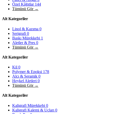
Özel Kâğıtlar
144
Tümünü Gör →
Alt Kategoriler
Linol & Kazıma
0
Serigrafi
0
Baskı Mürekkebi
1
Aletler & Pres
0
Tümünü Gör →
Alt Kategoriler
Kil
0
Polymer & Epoksi
178
Alçı & Seramik
0
Heykel Aletleri
0
Tümünü Gör →
Alt Kategoriler
Kaligrafi Mürekkebi
0
Kaligrafi Kalemi & Uçları
0