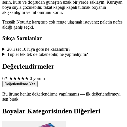
serin, kuru ve doğrudan güneşten uzak bir yerde saklayın. Kuruyan
boya suyla çözülebilir, fakat kapağı kapalı tutmak boyanın
akışkanlığını ve raf ömrünü korur.
Tezgâh Notu
Az karıştırıp çok renge ulaşmak isteyene; paletin nefes
aldığı geniş seçki.
Sıkça Sorulanlar
20'li set 10'luya göre ne kazandırır?
Tüpler tek tek de tükenebilir, ne yapmalıyım?
Değerlendirmeler
0
★
★
★
★
★
0 yorum
/5
Değerlendirme Yaz
Bu ürüne henüz değerlendirme yapılmamış — ilk değerlendirmeyi
sen bırak.
Boyalar Kategorisinden Diğerleri