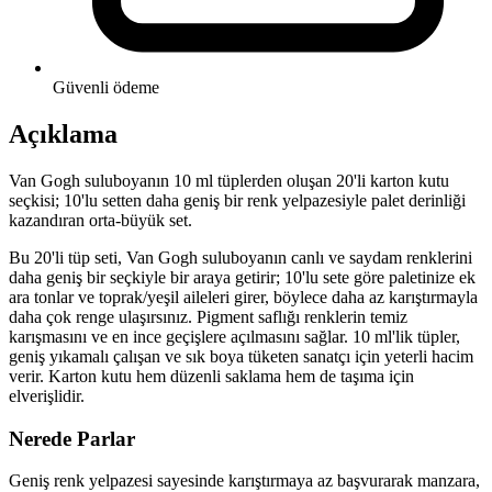
Güvenli ödeme
Açıklama
Van Gogh suluboyanın 10 ml tüplerden oluşan 20'li karton kutu
seçkisi; 10'lu setten daha geniş bir renk yelpazesiyle palet derinliği
kazandıran orta-büyük set.
Bu 20'li tüp seti, Van Gogh suluboyanın canlı ve saydam renklerini
daha geniş bir seçkiyle bir araya getirir; 10'lu sete göre paletinize ek
ara tonlar ve toprak/yeşil aileleri girer, böylece daha az karıştırmayla
daha çok renge ulaşırsınız. Pigment saflığı renklerin temiz
karışmasını ve en ince geçişlere açılmasını sağlar. 10 ml'lik tüpler,
geniş yıkamalı çalışan ve sık boya tüketen sanatçı için yeterli hacim
verir. Karton kutu hem düzenli saklama hem de taşıma için
elverişlidir.
Nerede Parlar
Geniş renk yelpazesi sayesinde karıştırmaya az başvurarak manzara,