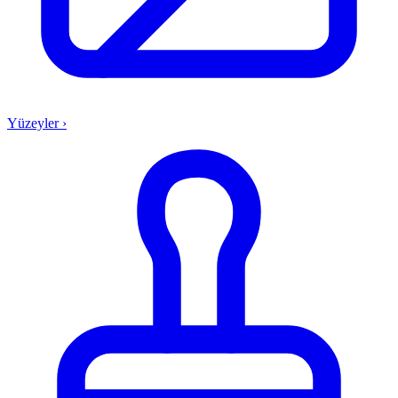
Yüzeyler
›