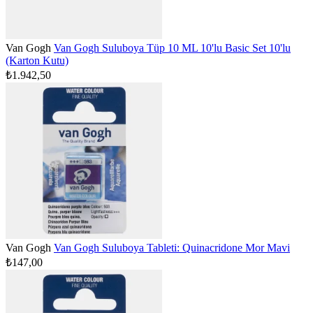
Van Gogh
Van Gogh Suluboya Tüp 10 ML 10'lu Basic Set 10'lu
(Karton Kutu)
₺1.942,50
Van Gogh
Van Gogh Suluboya Tableti: Quinacridone Mor Mavi
₺147,00