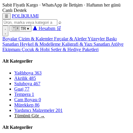
Sabit Fiyatlı Kargo
·
WhatsApp
ile İletişim
·
Haftanın her günü
Canlı Destek
POL
İ
KRAMI
☰
⌕
👤
Hesabım
🛒
🇹🇷
TR
▾
Boyalar
Çizim & Kalemler
Fırçalar & Aletler
Yüzeyler
Baskı
Sanatları
Heykel & Modelleme
Kaligrafi & Yazı Sanatları
Atölye
Ekipmanı
Çocuk & Hobi
Setler & Hediye Paketleri
Alt Kategoriler
Yağlıboya
363
Akrilik
485
Suluboya
467
Guaj
77
Tempera
1
Cam Boyası
0
Mürekkep
86
Yardımcı Malzemeler
201
Tümünü Gör →
Alt Kategoriler