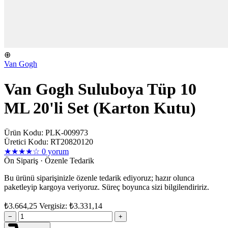
⊕
Van Gogh
Van Gogh Suluboya Tüp 10
ML 20'li Set (Karton Kutu)
Ürün Kodu: PLK-009973
Üretici Kodu: RT20820120
★★★★☆
0 yorum
Ön Sipariş · Özenle Tedarik
Bu ürünü siparişinizle özenle tedarik ediyoruz; hazır olunca
paketleyip kargoya veriyoruz. Süreç boyunca sizi bilgilendiririz.
₺3.664,25
Vergisiz: ₺3.331,14
−
+