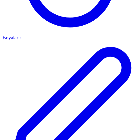
Boyalar
›