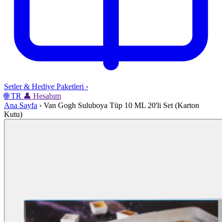
Setler & Hediye Paketleri
›
🌐
TR
👤
Hesabım
Ana Sayfa
›
Van Gogh Suluboya Tüp 10 ML 20'li Set (Karton
Kutu)