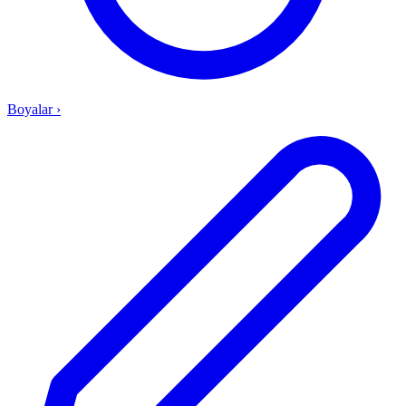
Boyalar
›