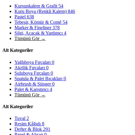
Kurşunkalem & Grafit
54
Kuru Boya (Renkli Kalem)
846
Pastel
638
Tebeşir, Kömür & Conté
54
Marker & Fineliner
378
Silgi, Açacak & Yardımcı
4
Tümünü Gör →
Alt Kategoriler
Yağlıboya Fırçaları
0
Akrilik Fırçaları
0
Suluboya Fırçaları
0
Spatula & Palet Bıçakları
0
Airbrush & Sünger
0
Palet & Karıştırıcı
4
Tümünü Gör →
Alt Kategoriler
Tuval
2
Resim Kâğıdı
8
Defter & Blok
291
Panel & Ahşap
0