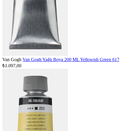
Van Gogh
Van Gogh Yağlı Boya 200 ML Yellowish Green 617
₺1.097,00