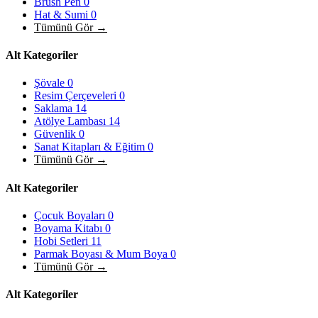
Brush Pen
0
Hat & Sumi
0
Tümünü Gör →
Alt Kategoriler
Şövale
0
Resim Çerçeveleri
0
Saklama
14
Atölye Lambası
14
Güvenlik
0
Sanat Kitapları & Eğitim
0
Tümünü Gör →
Alt Kategoriler
Çocuk Boyaları
0
Boyama Kitabı
0
Hobi Setleri
11
Parmak Boyası & Mum Boya
0
Tümünü Gör →
Alt Kategoriler