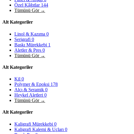
Özel Kâğıtlar
144
Tümünü Gör →
Alt Kategoriler
Linol & Kazıma
0
Serigrafi
0
Baskı Mürekkebi
1
Aletler & Pres
0
Tümünü Gör →
Alt Kategoriler
Kil
0
Polymer & Epoksi
178
Alçı & Seramik
0
Heykel Aletleri
0
Tümünü Gör →
Alt Kategoriler
Kaligrafi Mürekkebi
0
Kaligrafi Kalemi & Uçları
0