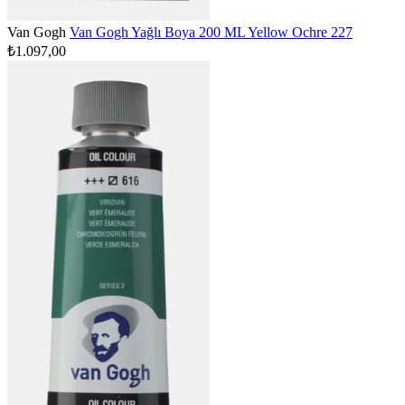
Van Gogh
Van Gogh Yağlı Boya 200 ML Yellow Ochre 227
₺1.097,00