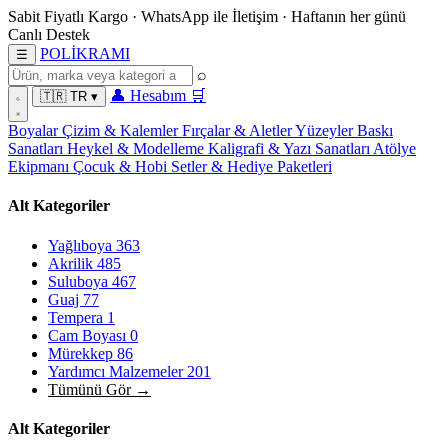
Sabit Fiyatlı Kargo
·
WhatsApp
ile İletişim
·
Haftanın her günü
Canlı Destek
POL
İ
KRAMI
☰
⌕
👤
Hesabım
🛒
🇹🇷
TR
▾
Boyalar
Çizim & Kalemler
Fırçalar & Aletler
Yüzeyler
Baskı
Sanatları
Heykel & Modelleme
Kaligrafi & Yazı Sanatları
Atölye
Ekipmanı
Çocuk & Hobi
Setler & Hediye Paketleri
Alt Kategoriler
Yağlıboya
363
Akrilik
485
Suluboya
467
Guaj
77
Tempera
1
Cam Boyası
0
Mürekkep
86
Yardımcı Malzemeler
201
Tümünü Gör →
Alt Kategoriler