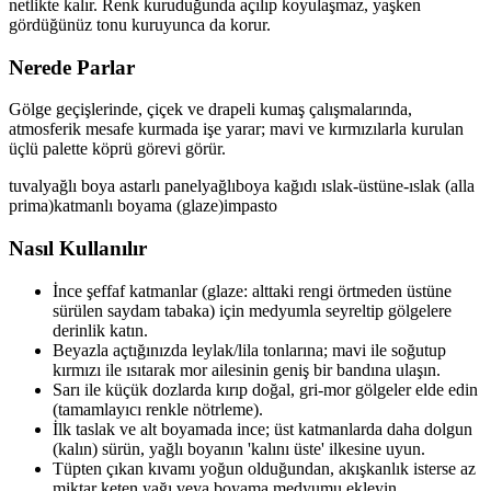
netlikte kalır. Renk kuruduğunda açılıp koyulaşmaz, yaşken
gördüğünüz tonu kuruyunca da korur.
Nerede Parlar
Gölge geçişlerinde, çiçek ve drapeli kumaş çalışmalarında,
atmosferik mesafe kurmada işe yarar; mavi ve kırmızılarla kurulan
üçlü palette köprü görevi görür.
tuval
yağlı boya astarlı panel
yağlıboya kağıdı
ıslak-üstüne-ıslak (alla
prima)
katmanlı boyama (glaze)
impasto
Nasıl Kullanılır
İnce şeffaf katmanlar (glaze: alttaki rengi örtmeden üstüne
sürülen saydam tabaka) için medyumla seyreltip gölgelere
derinlik katın.
Beyazla açtığınızda leylak/lila tonlarına; mavi ile soğutup
kırmızı ile ısıtarak mor ailesinin geniş bir bandına ulaşın.
Sarı ile küçük dozlarda kırıp doğal, gri-mor gölgeler elde edin
(tamamlayıcı renkle nötrleme).
İlk taslak ve alt boyamada ince; üst katmanlarda daha dolgun
(kalın) sürün, yağlı boyanın 'kalını üste' ilkesine uyun.
Tüpten çıkan kıvamı yoğun olduğundan, akışkanlık isterse az
miktar keten yağı veya boyama medyumu ekleyin.