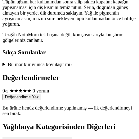
Tüpün ağzını her kullanımdan sonra silip sıkıca kapatın; kapağın
yapışmaması için diş kısmını temiz tutun. Serin, doğrudan güneş
almayan bir yerde, dik durumda saklayın. Yağ ile pigmentin
ayrışmaması için uzun süre bekleyen tüpü kullanmadan önce hafifçe
yoğurun.
Tezgâh Notu
Moru tek başına değil, komşusu sarıyla tanıştırın;
gölgeleriniz canlanır.
Sıkça Sorulanlar
Bu mor kuruyunca koyulaşır mı?
Değerlendirmeler
0
★
★
★
★
★
0 yorum
/5
Değerlendirme Yaz
Bu ürüne henüz değerlendirme yapılmamış — ilk değerlendirmeyi
sen bırak.
Yağlıboya Kategorisinden Diğerleri