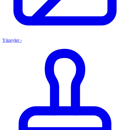
Yüzeyler
›