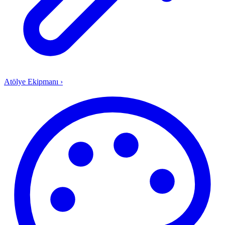
Atölye Ekipmanı
›