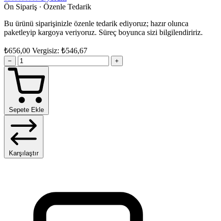
Ön Sipariş · Özenle Tedarik
Bu ürünü siparişinizle özenle tedarik ediyoruz; hazır olunca
paketleyip kargoya veriyoruz. Süreç boyunca sizi bilgilendiririz.
₺656,00
Vergisiz: ₺546,67
−
+
Sepete Ekle
Karşılaştır