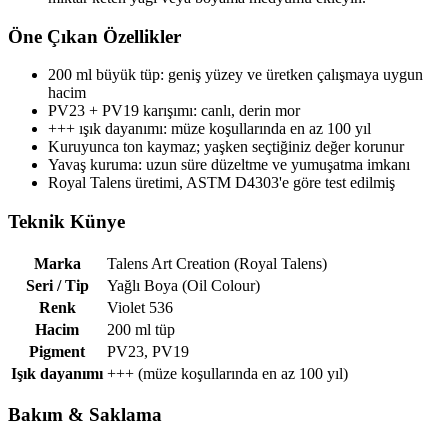
Öne Çıkan Özellikler
200 ml büyük tüp: geniş yüzey ve üretken çalışmaya uygun
hacim
PV23 + PV19 karışımı: canlı, derin mor
+++ ışık dayanımı: müze koşullarında en az 100 yıl
Kuruyunca ton kaymaz; yaşken seçtiğiniz değer korunur
Yavaş kuruma: uzun süre düzeltme ve yumuşatma imkanı
Royal Talens üretimi, ASTM D4303'e göre test edilmiş
Teknik Künye
Marka
Talens Art Creation (Royal Talens)
Seri / Tip
Yağlı Boya (Oil Colour)
Renk
Violet 536
Hacim
200 ml tüp
Pigment
PV23, PV19
Işık dayanımı
+++ (müze koşullarında en az 100 yıl)
Bakım & Saklama