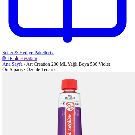
Setler & Hediye Paketleri
›
🌐
TR
👤
Hesabım
Ana Sayfa
›
Art Creation 200 ML Yağlı Boya 536 Violet
Ön Sipariş · Özenle Tedarik