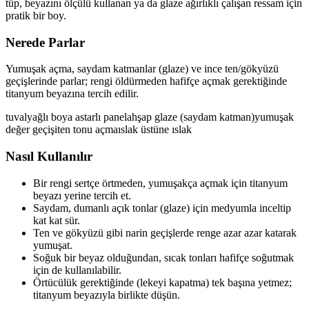
tüp, beyazını ölçülü kullanan ya da glaze ağırlıklı çalışan ressam için
pratik bir boy.
Nerede Parlar
Yumuşak açma, saydam katmanlar (glaze) ve ince ten/gökyüzü
geçişlerinde parlar; rengi öldürmeden hafifçe açmak gerektiğinde
titanyum beyazına tercih edilir.
tuval
yağlı boya astarlı panel
ahşap
glaze (saydam katman)
yumuşak
değer geçişi
ten tonu açma
ıslak üstüne ıslak
Nasıl Kullanılır
Bir rengi sertçe örtmeden, yumuşakça açmak için titanyum
beyazı yerine tercih et.
Saydam, dumanlı açık tonlar (glaze) için medyumla inceltip
kat kat sür.
Ten ve gökyüzü gibi narin geçişlerde renge azar azar katarak
yumuşat.
Soğuk bir beyaz olduğundan, sıcak tonları hafifçe soğutmak
için de kullanılabilir.
Örtücülük gerektiğinde (lekeyi kapatma) tek başına yetmez;
titanyum beyazıyla birlikte düşün.