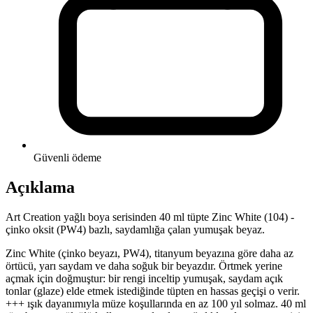
Güvenli ödeme
Açıklama
Art Creation yağlı boya serisinden 40 ml tüpte Zinc White (104) -
çinko oksit (PW4) bazlı, saydamlığa çalan yumuşak beyaz.
Zinc White (çinko beyazı, PW4), titanyum beyazına göre daha az
örtücü, yarı saydam ve daha soğuk bir beyazdır. Örtmek yerine
açmak için doğmuştur: bir rengi inceltip yumuşak, saydam açık
tonlar (glaze) elde etmek istediğinde tüpten en hassas geçişi o verir.
+++ ışık dayanımıyla müze koşullarında en az 100 yıl solmaz. 40 ml