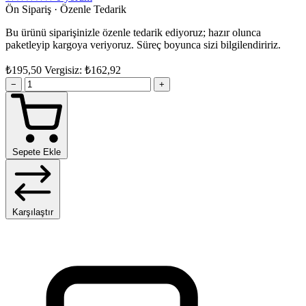
Ön Sipariş · Özenle Tedarik
Bu ürünü siparişinizle özenle tedarik ediyoruz; hazır olunca
paketleyip kargoya veriyoruz. Süreç boyunca sizi bilgilendiririz.
₺195,50
Vergisiz: ₺162,92
−
+
Sepete Ekle
Karşılaştır