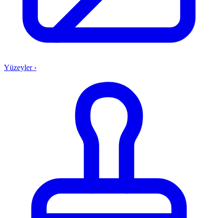
Yüzeyler
›