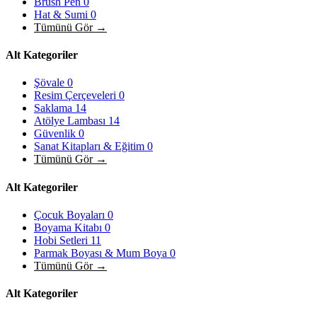
Brush Pen
0
Hat & Sumi
0
Tümünü Gör →
Alt Kategoriler
Şövale
0
Resim Çerçeveleri
0
Saklama
14
Atölye Lambası
14
Güvenlik
0
Sanat Kitapları & Eğitim
0
Tümünü Gör →
Alt Kategoriler
Çocuk Boyaları
0
Boyama Kitabı
0
Hobi Setleri
11
Parmak Boyası & Mum Boya
0
Tümünü Gör →
Alt Kategoriler