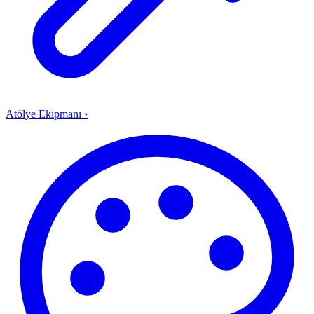
Atölye Ekipmanı
›