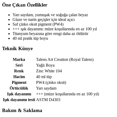
Öne Çıkan Özellikler
Yarı saydam, yumuşak ve soğuğa çalan beyaz
Glaze ve narin geçişler için ideal açıcı
Saf çinko oksit pigment (PW4)
+++ ışık dayanımı: müze koşullarında en az 100 yıl
Titanyum beyazına göre rengi daha az öldürür
40 ml pratik tüp boyu
Teknik Künye
Marka
Talens Art Creation (Royal Talens)
Seri
Yağlı Boya
Renk
Zinc White 104
Hacim
40 ml tüp
Pigment
PW4 (çinko oksit)
Örtücülük
Yarı saydam
Işık dayanımı
+++ (müze koşullarında en az 100 yıl)
Işık dayanımı testi
ASTM D4303
Bakım & Saklama