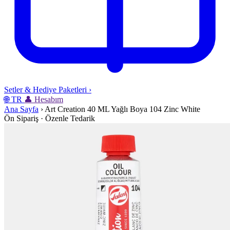
Setler & Hediye Paketleri
›
🌐
TR
👤
Hesabım
Ana Sayfa
›
Art Creation 40 ML Yağlı Boya 104 Zinc White
Ön Sipariş · Özenle Tedarik