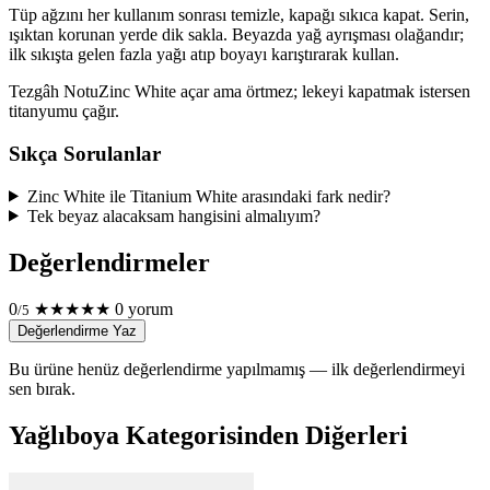
Tüp ağzını her kullanım sonrası temizle, kapağı sıkıca kapat. Serin,
ışıktan korunan yerde dik sakla. Beyazda yağ ayrışması olağandır;
ilk sıkışta gelen fazla yağı atıp boyayı karıştırarak kullan.
Tezgâh Notu
Zinc White açar ama örtmez; lekeyi kapatmak istersen
titanyumu çağır.
Sıkça Sorulanlar
Zinc White ile Titanium White arasındaki fark nedir?
Tek beyaz alacaksam hangisini almalıyım?
Değerlendirmeler
0
★
★
★
★
★
0 yorum
/5
Değerlendirme Yaz
Bu ürüne henüz değerlendirme yapılmamış — ilk değerlendirmeyi
sen bırak.
Yağlıboya Kategorisinden Diğerleri