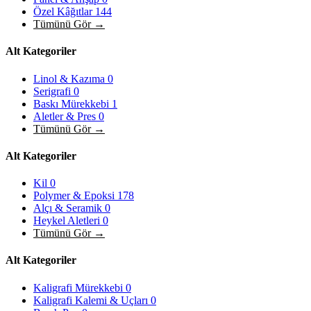
Özel Kâğıtlar
144
Tümünü Gör →
Alt Kategoriler
Linol & Kazıma
0
Serigrafi
0
Baskı Mürekkebi
1
Aletler & Pres
0
Tümünü Gör →
Alt Kategoriler
Kil
0
Polymer & Epoksi
178
Alçı & Seramik
0
Heykel Aletleri
0
Tümünü Gör →
Alt Kategoriler
Kaligrafi Mürekkebi
0
Kaligrafi Kalemi & Uçları
0