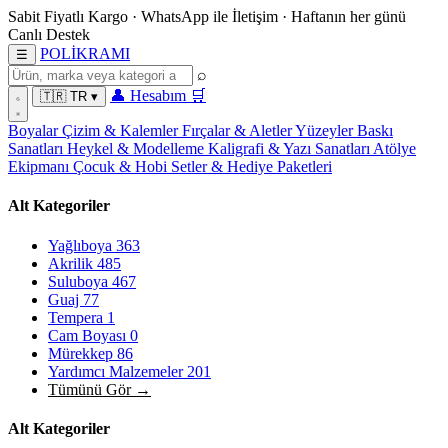
Sabit Fiyatlı Kargo
·
WhatsApp
ile İletişim
·
Haftanın her günü
Canlı Destek
POL
İ
KRAMI
☰
⌕
👤
Hesabım
🛒
🇹🇷
TR
▾
Boyalar
Çizim & Kalemler
Fırçalar & Aletler
Yüzeyler
Baskı
Sanatları
Heykel & Modelleme
Kaligrafi & Yazı Sanatları
Atölye
Ekipmanı
Çocuk & Hobi
Setler & Hediye Paketleri
Alt Kategoriler
Yağlıboya
363
Akrilik
485
Suluboya
467
Guaj
77
Tempera
1
Cam Boyası
0
Mürekkep
86
Yardımcı Malzemeler
201
Tümünü Gör →
Alt Kategoriler