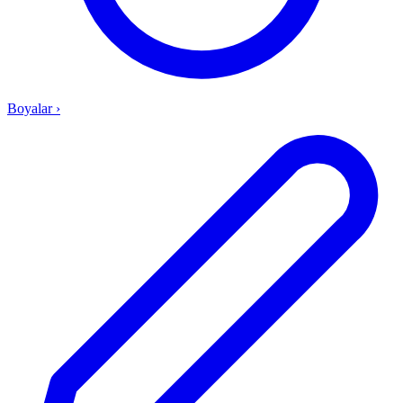
Boyalar
›