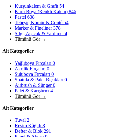
Kurşunkalem & Grafit
54
Kuru Boya (Renkli Kalem)
846
Pastel
638
Tebeşir, Kömür & Conté
54
Marker & Fineliner
378
Silgi, Açacak & Yardımcı
4
Tümünü Gör →
Alt Kategoriler
Yağlıboya Fırçaları
0
Akrilik Fırçaları
0
Suluboya Fırçaları
0
Spatula & Palet Bıçakları
0
Airbrush & Sünger
0
Palet & Karıştırıcı
4
Tümünü Gör →
Alt Kategoriler
Tuval
2
Resim Kâğıdı
8
Defter & Blok
291
Panel & Ahşap
0