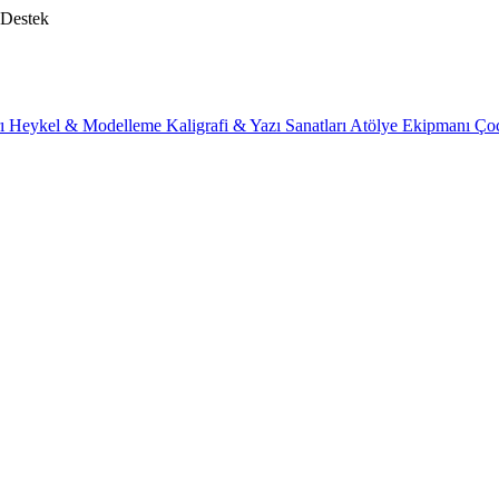
 Destek
rı
Heykel & Modelleme
Kaligrafi & Yazı Sanatları
Atölye Ekipmanı
Ço