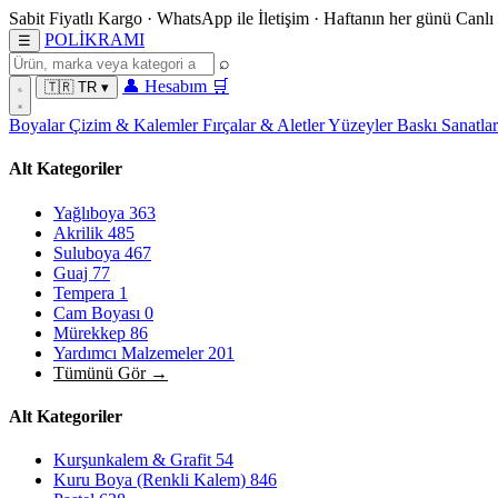
Sabit Fiyatlı Kargo
·
WhatsApp
ile İletişim
·
Haftanın her günü
Canlı
POL
İ
KRAMI
☰
⌕
👤
Hesabım
🛒
🇹🇷
TR
▾
Boyalar
Çizim & Kalemler
Fırçalar & Aletler
Yüzeyler
Baskı Sanatla
Alt Kategoriler
Yağlıboya
363
Akrilik
485
Suluboya
467
Guaj
77
Tempera
1
Cam Boyası
0
Mürekkep
86
Yardımcı Malzemeler
201
Tümünü Gör →
Alt Kategoriler
Kurşunkalem & Grafit
54
Kuru Boya (Renkli Kalem)
846