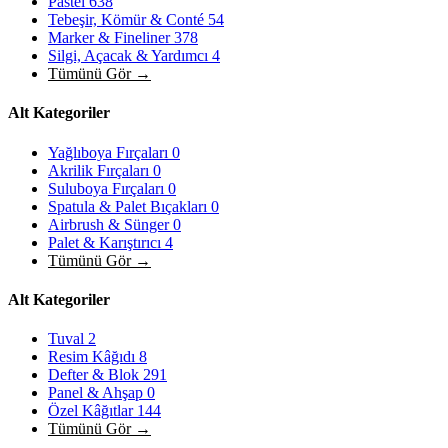
Pastel
638
Tebeşir, Kömür & Conté
54
Marker & Fineliner
378
Silgi, Açacak & Yardımcı
4
Tümünü Gör →
Alt Kategoriler
Yağlıboya Fırçaları
0
Akrilik Fırçaları
0
Suluboya Fırçaları
0
Spatula & Palet Bıçakları
0
Airbrush & Sünger
0
Palet & Karıştırıcı
4
Tümünü Gör →
Alt Kategoriler
Tuval
2
Resim Kâğıdı
8
Defter & Blok
291
Panel & Ahşap
0
Özel Kâğıtlar
144
Tümünü Gör →