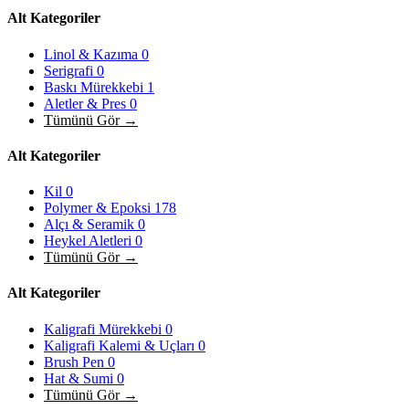
Alt Kategoriler
Linol & Kazıma
0
Serigrafi
0
Baskı Mürekkebi
1
Aletler & Pres
0
Tümünü Gör →
Alt Kategoriler
Kil
0
Polymer & Epoksi
178
Alçı & Seramik
0
Heykel Aletleri
0
Tümünü Gör →
Alt Kategoriler
Kaligrafi Mürekkebi
0
Kaligrafi Kalemi & Uçları
0
Brush Pen
0
Hat & Sumi
0
Tümünü Gör →