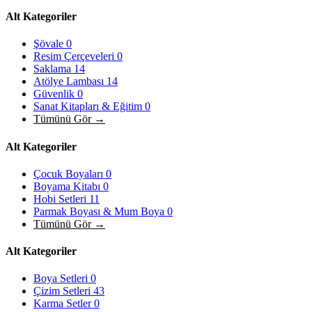
Alt Kategoriler
Şövale
0
Resim Çerçeveleri
0
Saklama
14
Atölye Lambası
14
Güvenlik
0
Sanat Kitapları & Eğitim
0
Tümünü Gör →
Alt Kategoriler
Çocuk Boyaları
0
Boyama Kitabı
0
Hobi Setleri
11
Parmak Boyası & Mum Boya
0
Tümünü Gör →
Alt Kategoriler
Boya Setleri
0
Çizim Setleri
43
Karma Setler
0