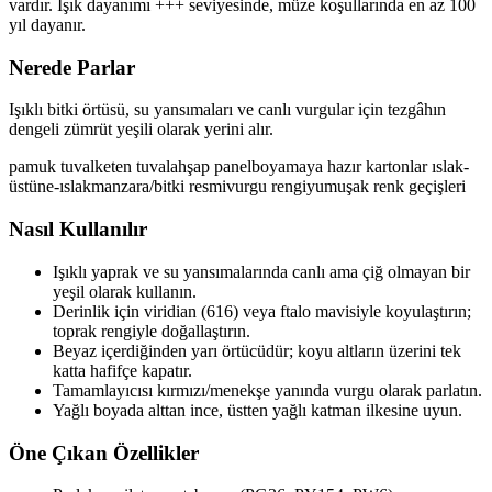
vardır. Işık dayanımı +++ seviyesinde, müze koşullarında en az 100
yıl dayanır.
Nerede Parlar
Işıklı bitki örtüsü, su yansımaları ve canlı vurgular için tezgâhın
dengeli zümrüt yeşili olarak yerini alır.
pamuk tuval
keten tuval
ahşap panel
boyamaya hazır kartonlar
ıslak-
üstüne-ıslak
manzara/bitki resmi
vurgu rengi
yumuşak renk geçişleri
Nasıl Kullanılır
Işıklı yaprak ve su yansımalarında canlı ama çiğ olmayan bir
yeşil olarak kullanın.
Derinlik için viridian (616) veya ftalo mavisiyle koyulaştırın;
toprak rengiyle doğallaştırın.
Beyaz içerdiğinden yarı örtücüdür; koyu altların üzerini tek
katta hafifçe kapatır.
Tamamlayıcısı kırmızı/menekşe yanında vurgu olarak parlatın.
Yağlı boyada alttan ince, üstten yağlı katman ilkesine uyun.
Öne Çıkan Özellikler