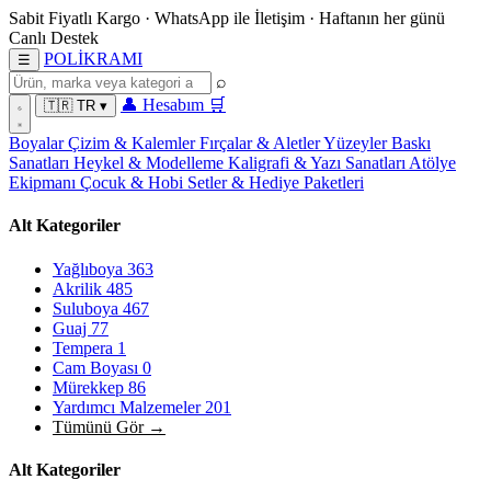
Sabit Fiyatlı Kargo
·
WhatsApp
ile İletişim
·
Haftanın her günü
Canlı Destek
POL
İ
KRAMI
☰
⌕
👤
Hesabım
🛒
🇹🇷
TR
▾
Boyalar
Çizim & Kalemler
Fırçalar & Aletler
Yüzeyler
Baskı
Sanatları
Heykel & Modelleme
Kaligrafi & Yazı Sanatları
Atölye
Ekipmanı
Çocuk & Hobi
Setler & Hediye Paketleri
Alt Kategoriler
Yağlıboya
363
Akrilik
485
Suluboya
467
Guaj
77
Tempera
1
Cam Boyası
0
Mürekkep
86
Yardımcı Malzemeler
201
Tümünü Gör →
Alt Kategoriler