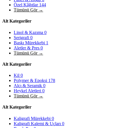
Özel Kâğıtlar
144
Tümünü Gör →
Alt Kategoriler
Linol & Kazıma
0
Serigrafi
0
Baskı Mürekkebi
1
Aletler & Pres
0
Tümünü Gör →
Alt Kategoriler
Kil
0
Polymer & Epoksi
178
Alçı & Seramik
0
Heykel Aletleri
0
Tümünü Gör →
Alt Kategoriler
Kaligrafi Mürekkebi
0
Kaligrafi Kalemi & Uçları
0