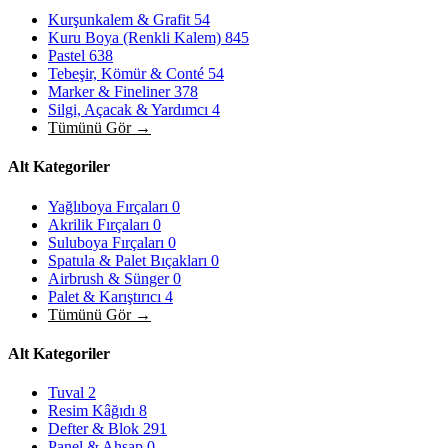
Kurşunkalem & Grafit
54
Kuru Boya (Renkli Kalem)
845
Pastel
638
Tebeşir, Kömür & Conté
54
Marker & Fineliner
378
Silgi, Açacak & Yardımcı
4
Tümünü Gör →
Alt Kategoriler
Yağlıboya Fırçaları
0
Akrilik Fırçaları
0
Suluboya Fırçaları
0
Spatula & Palet Bıçakları
0
Airbrush & Sünger
0
Palet & Karıştırıcı
4
Tümünü Gör →
Alt Kategoriler
Tuval
2
Resim Kâğıdı
8
Defter & Blok
291
Panel & Ahşap
0