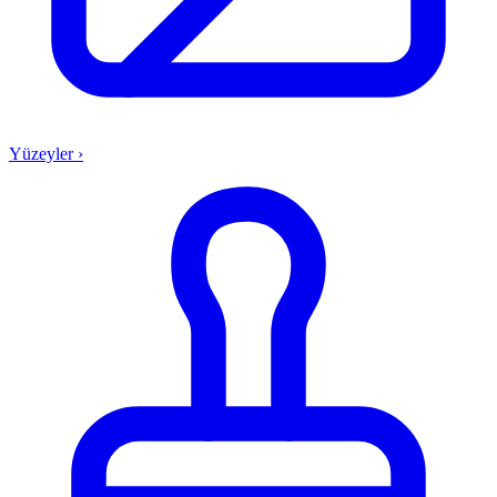
Yüzeyler
›