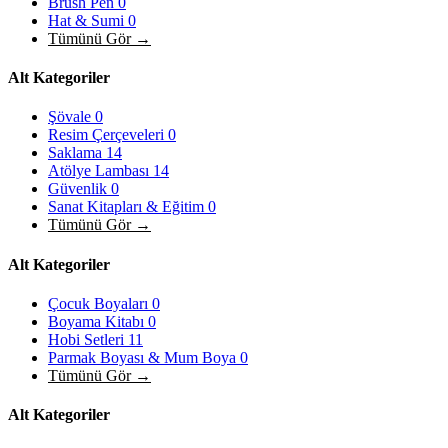
Brush Pen
0
Hat & Sumi
0
Tümünü Gör →
Alt Kategoriler
Şövale
0
Resim Çerçeveleri
0
Saklama
14
Atölye Lambası
14
Güvenlik
0
Sanat Kitapları & Eğitim
0
Tümünü Gör →
Alt Kategoriler
Çocuk Boyaları
0
Boyama Kitabı
0
Hobi Setleri
11
Parmak Boyası & Mum Boya
0
Tümünü Gör →
Alt Kategoriler