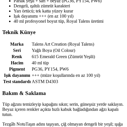
Parlak yeşil + sarı + beyaz (PG36, PY154, PW6)
Dengeli, ışıltılı zümrüt karakteri
Yarı örtücü; tek katta yüzey kurar
Işık dayanımı +++ (en az 100 yıl)
40 ml profesyonel boyut tüp, Royal Talens üretimi
Teknik Künye
Marka
Talens Art Creation (Royal Talens)
Seri
Yağlı Boya (Oil Colour)
Renk
615 Emerald Green (Zümrüt Yeşili)
Hacim
40 ml tüp
Pigment
PG36, PY154, PW6
Işık dayanımı
+++ (müze koşullarında en az 100 yıl)
Test standardı
ASTM D4303
Bakım & Saklama
Tüp ağzını temizleyip kapağını sıkın; serin, güneşsiz yerde saklayın.
Beyaz içeren renkler açıkta hızlı kabuk bağladığından ağzı kapalı
tutun.
Tezgâh Notu
Taşın adını taşıyan, çiğ olmayan dengeli bir yeşil; ışığa