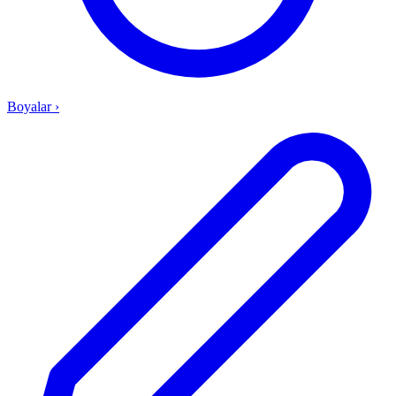
Boyalar
›