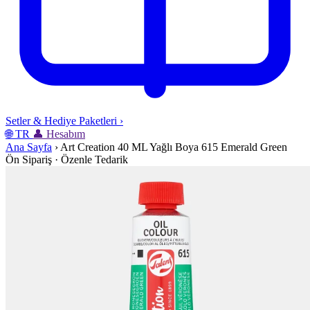
Setler & Hediye Paketleri
›
🌐
TR
👤
Hesabım
Ana Sayfa
›
Art Creation 40 ML Yağlı Boya 615 Emerald Green
Ön Sipariş · Özenle Tedarik