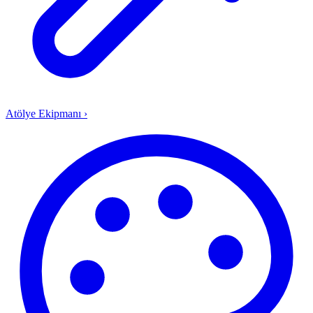
Atölye Ekipmanı
›