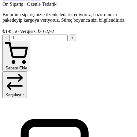
Ön Sipariş · Özenle Tedarik
Bu ürünü siparişinizle özenle tedarik ediyoruz; hazır olunca
paketleyip kargoya veriyoruz. Süreç boyunca sizi bilgilendiririz.
₺195,50
Vergisiz: ₺162,92
−
+
Sepete Ekle
Karşılaştır