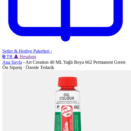
Setler & Hediye Paketleri
›
🌐
TR
👤
Hesabım
Ana Sayfa
›
Art Creation 40 ML Yağlı Boya 662 Permanent Green
Ön Sipariş · Özenle Tedarik