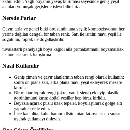
kabul edilir. Yağlı boyanın yavaş kuruması sayesinde geniş yeşil
alanları yumuşak geçişlerle işleyebilirsiniz.
Nerede Parlar
Çayır, tarla ve genel bitki örtüsünün ana yeşili; kompozisyonun her
yerine dağılan dengeli bir taban renk. Sarı ile ısıtılır, mavi yeşil ile
soğutulur, toprak ile doğallaştırılır.
tuval
astarlı panel
yağlı boya kağıdı
alla prima
katmanlı boyama
ıslak
üstüne ıslak
renk karıştırma
Nasıl Kullanılır
Geniş çimen ve çayır alanlarının taban rengi olarak kullanın;
sonra ön plana sarı, arka plana mavi yeşil ekleyerek mesafe
kurun.
Bir miktar toprak rengi (okra, yanık siena) ekleyip plastik
görünümünü kırın; doğal yeşiller hep biraz kirlidir.
Beyazla açarak puslu uzak tepeler, koyulaştırarak gölge altı
yapraklar elde edin.
İnce katı altta, kalın hamuru üstte tutan fat-over-lean sırasına
uyarak çatlamayı önleyin.