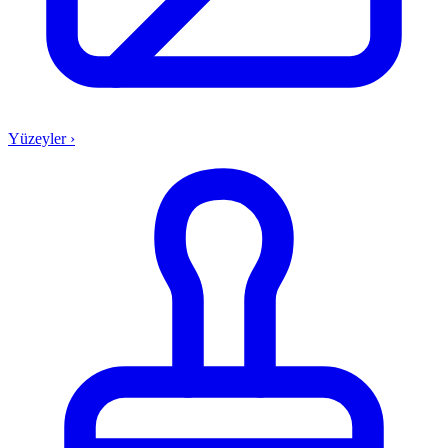
Yüzeyler
›