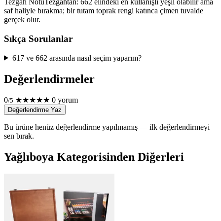
Tezgâh Notu
Tezgâhtan: 662 elindeki en kullanışlı yeşil olabilir ama
saf haliyle bırakma; bir tutam toprak rengi katınca çimen tuvalde
gerçek olur.
Sıkça Sorulanlar
617 ve 662 arasında nasıl seçim yaparım?
Değerlendirmeler
0
★
★
★
★
★
0 yorum
/5
Değerlendirme Yaz
Bu ürüne henüz değerlendirme yapılmamış — ilk değerlendirmeyi
sen bırak.
Yağlıboya Kategorisinden Diğerleri