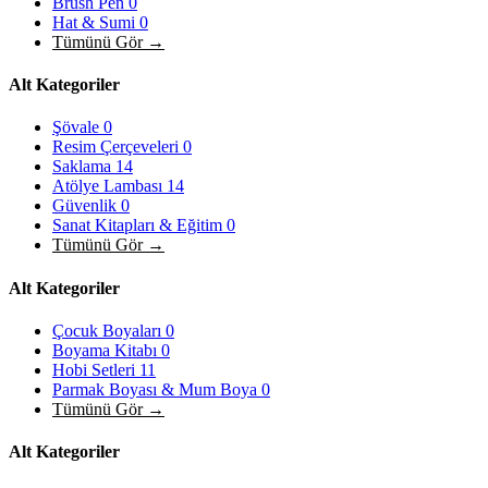
Brush Pen
0
Hat & Sumi
0
Tümünü Gör →
Alt Kategoriler
Şövale
0
Resim Çerçeveleri
0
Saklama
14
Atölye Lambası
14
Güvenlik
0
Sanat Kitapları & Eğitim
0
Tümünü Gör →
Alt Kategoriler
Çocuk Boyaları
0
Boyama Kitabı
0
Hobi Setleri
11
Parmak Boyası & Mum Boya
0
Tümünü Gör →
Alt Kategoriler