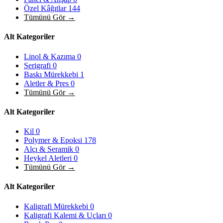
Özel Kâğıtlar
144
Tümünü Gör →
Alt Kategoriler
Linol & Kazıma
0
Serigrafi
0
Baskı Mürekkebi
1
Aletler & Pres
0
Tümünü Gör →
Alt Kategoriler
Kil
0
Polymer & Epoksi
178
Alçı & Seramik
0
Heykel Aletleri
0
Tümünü Gör →
Alt Kategoriler
Kaligrafi Mürekkebi
0
Kaligrafi Kalemi & Uçları
0