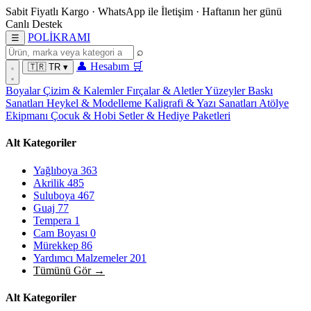
Sabit Fiyatlı Kargo
·
WhatsApp
ile İletişim
·
Haftanın her günü
Canlı Destek
POL
İ
KRAMI
☰
⌕
👤
Hesabım
🛒
🇹🇷
TR
▾
Boyalar
Çizim & Kalemler
Fırçalar & Aletler
Yüzeyler
Baskı
Sanatları
Heykel & Modelleme
Kaligrafi & Yazı Sanatları
Atölye
Ekipmanı
Çocuk & Hobi
Setler & Hediye Paketleri
Alt Kategoriler
Yağlıboya
363
Akrilik
485
Suluboya
467
Guaj
77
Tempera
1
Cam Boyası
0
Mürekkep
86
Yardımcı Malzemeler
201
Tümünü Gör →
Alt Kategoriler