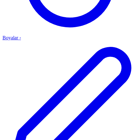
Boyalar
›