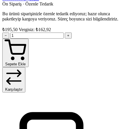
Ön Sipariş · Özenle Tedarik
Bu ürünü siparişinizle özenle tedarik ediyoruz; hazır olunca
paketleyip kargoya veriyoruz. Süreç boyunca sizi bilgilendiririz.
₺195,50
Vergisiz: ₺162,92
−
+
Sepete Ekle
Karşılaştır