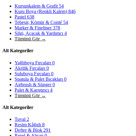
Kurşunkalem & Grafit
54
Kuru Boya (Renkli Kalem)
846
Pastel
638
Tebeşir, Kömür & Conté
54
Marker & Fineliner
378
Silgi, Açacak & Yardımcı
4
Tümünü Gör →
Alt Kategoriler
Yağlıboya Fırçaları
0
Akrilik Fırçaları
0
Suluboya Fırçaları
0
Spatula & Palet Bıçakları
0
Airbrush & Sünger
0
Palet & Karıştırıcı
4
Tümünü Gör →
Alt Kategoriler
Tuval
2
Resim Kâğıdı
8
Defter & Blok
291
Panel & Ahşap
0