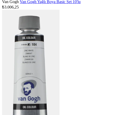
Van Gogh
Van Gogh Yağlı Boya Basic Set 10'lu
₺3.006,25