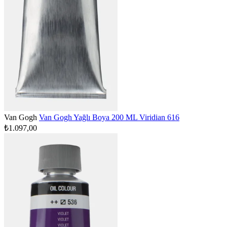
Van Gogh
Van Gogh Yağlı Boya 200 ML Viridian 616
₺1.097,00