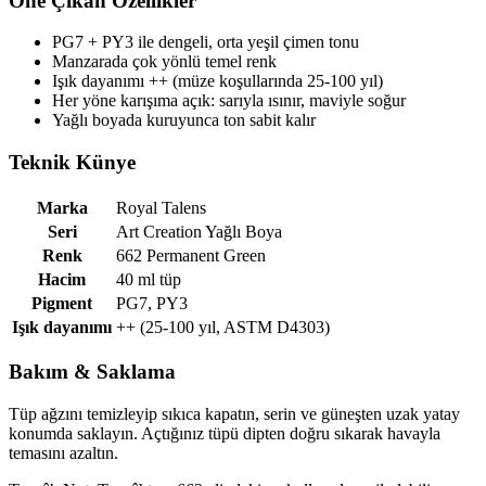
Öne Çıkan Özellikler
PG7 + PY3 ile dengeli, orta yeşil çimen tonu
Manzarada çok yönlü temel renk
Işık dayanımı ++ (müze koşullarında 25-100 yıl)
Her yöne karışıma açık: sarıyla ısınır, maviyle soğur
Yağlı boyada kuruyunca ton sabit kalır
Teknik Künye
Marka
Royal Talens
Seri
Art Creation Yağlı Boya
Renk
662 Permanent Green
Hacim
40 ml tüp
Pigment
PG7, PY3
Işık dayanımı
++ (25-100 yıl, ASTM D4303)
Bakım & Saklama
Tüp ağzını temizleyip sıkıca kapatın, serin ve güneşten uzak yatay
konumda saklayın. Açtığınız tüpü dipten doğru sıkarak havayla
temasını azaltın.