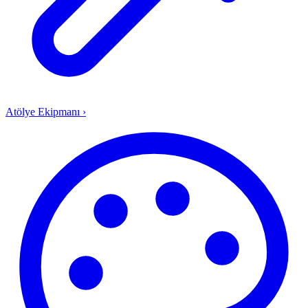
Atölye Ekipmanı
›