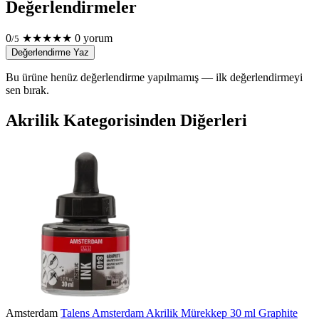
Değerlendirmeler
0
★
★
★
★
★
0 yorum
/5
Değerlendirme Yaz
Bu ürüne henüz değerlendirme yapılmamış — ilk değerlendirmeyi
sen bırak.
Akrilik Kategorisinden Diğerleri
Amsterdam
Talens Amsterdam Akrilik Mürekkep 30 ml Graphite