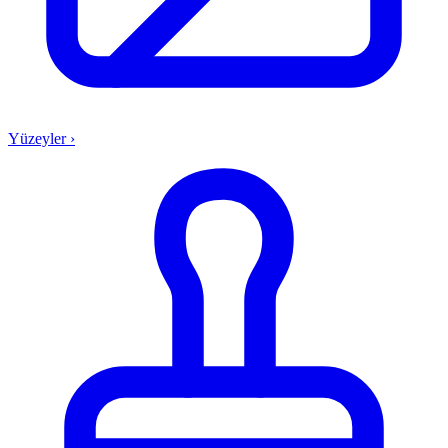
Yüzeyler
›