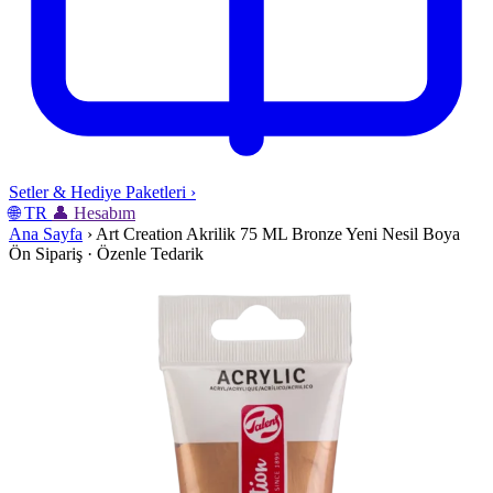
Setler & Hediye Paketleri
›
🌐
TR
👤
Hesabım
Ana Sayfa
›
Art Creation Akrilik 75 ML Bronze Yeni Nesil Boya
Ön Sipariş · Özenle Tedarik