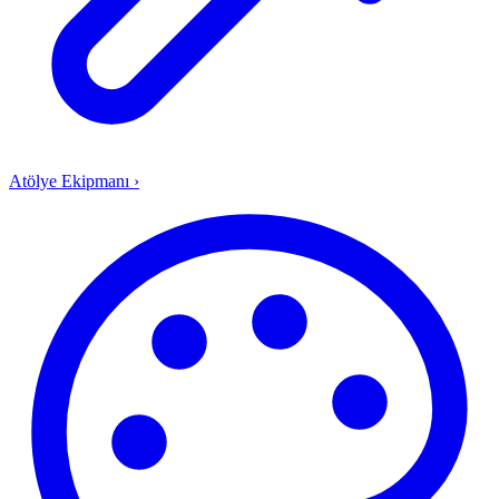
Atölye Ekipmanı
›