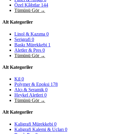
Özel Kâğıtlar
144
Tümünü Gör →
Alt Kategoriler
Linol & Kazıma
0
Serigrafi
0
Baskı Mürekkebi
1
Aletler & Pres
0
Tümünü Gör →
Alt Kategoriler
Kil
0
Polymer & Epoksi
178
Alçı & Seramik
0
Heykel Aletleri
0
Tümünü Gör →
Alt Kategoriler
Kaligrafi Mürekkebi
0
Kaligrafi Kalemi & Uçları
0