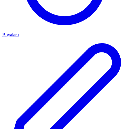
Boyalar
›