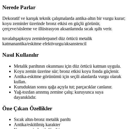
Nerede Parlar
Dekoratif ve karışık teknik çalışmalarda antika-altın bir vurgu kurar;
koyu zeminler üzerinde bronz etkisi en güçlü görünür,
çerçeve/süsleme ve illüstrasyon aksanlarında sıcak ışıltı verir.
tuval
ahşap
koyu zeminler
panel
düz örtücü metalik
katman
antika/eskitme efekti
vurgu/aksan
stencil
Nasıl Kullanılır
Metalik parıltının okunması için düz örtücü katman uygula.
Koyu zemin üzerine sür; bronz etkisi koyu fonda güçlenir.
Antika-eskitme görünümü için seçili alanlarda vurgu olarak
kullan.
Kuruduktan sonra ışığa açıyla tut; parçacıklar canlanır.
Yağ-tozdan arınmış zemine çalış; kuruyunca suya
dayanıklıdır.
Öne Çıkan Özellikler
Sıcak altın-bronz metalik parıltı
Antika/eskitilmiş karakter