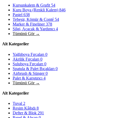
Kurşunkalem & Grafit
54
Kuru Boya (Renkli Kalem)
846
Pastel
638
Tebeşir, Kömür & Conté
54
Marker & Fineliner
378
Silgi, Açacak & Yardımcı
4
Tümünü Gör →
Alt Kategoriler
Yağlıboya Fırçaları
0
Akrilik Fırçaları
0
Suluboya Fırçaları
0
Spatula & Palet Bıçakları
0
Airbrush & Sünger
0
Palet & Karıştırıcı
4
Tümünü Gör →
Alt Kategoriler
Tuval
2
Resim Kâğıdı
8
Defter & Blok
291
Panel & Ahşap
0