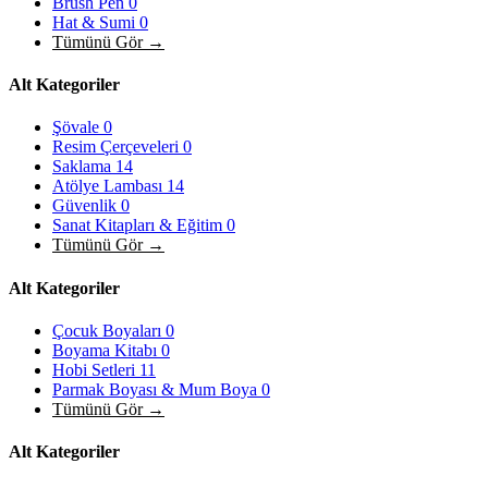
Brush Pen
0
Hat & Sumi
0
Tümünü Gör →
Alt Kategoriler
Şövale
0
Resim Çerçeveleri
0
Saklama
14
Atölye Lambası
14
Güvenlik
0
Sanat Kitapları & Eğitim
0
Tümünü Gör →
Alt Kategoriler
Çocuk Boyaları
0
Boyama Kitabı
0
Hobi Setleri
11
Parmak Boyası & Mum Boya
0
Tümünü Gör →
Alt Kategoriler