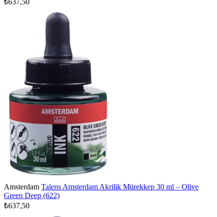
₺637,50
Amsterdam
Talens Amsterdam Akrilik Mürekkep 30 ml – Olive
Green Deep (622)
₺637,50