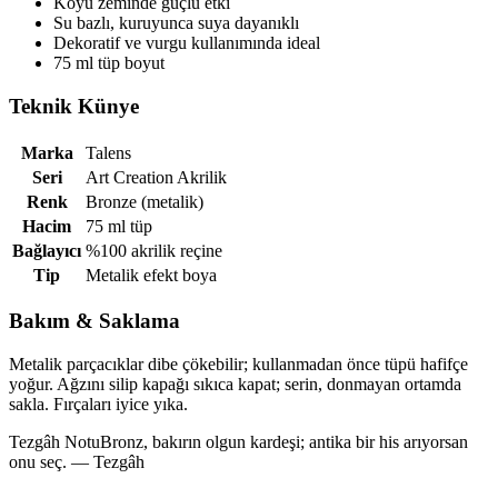
Koyu zeminde güçlü etki
Su bazlı, kuruyunca suya dayanıklı
Dekoratif ve vurgu kullanımında ideal
75 ml tüp boyut
Teknik Künye
Marka
Talens
Seri
Art Creation Akrilik
Renk
Bronze (metalik)
Hacim
75 ml tüp
Bağlayıcı
%100 akrilik reçine
Tip
Metalik efekt boya
Bakım & Saklama
Metalik parçacıklar dibe çökebilir; kullanmadan önce tüpü hafifçe
yoğur. Ağzını silip kapağı sıkıca kapat; serin, donmayan ortamda
sakla. Fırçaları iyice yıka.
Tezgâh Notu
Bronz, bakırın olgun kardeşi; antika bir his arıyorsan
onu seç. — Tezgâh