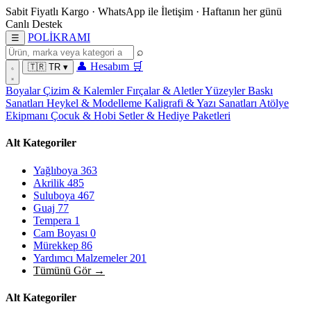
Sabit Fiyatlı Kargo
·
WhatsApp
ile İletişim
·
Haftanın her günü
Canlı Destek
POL
İ
KRAMI
☰
⌕
👤
Hesabım
🛒
🇹🇷
TR
▾
Boyalar
Çizim & Kalemler
Fırçalar & Aletler
Yüzeyler
Baskı
Sanatları
Heykel & Modelleme
Kaligrafi & Yazı Sanatları
Atölye
Ekipmanı
Çocuk & Hobi
Setler & Hediye Paketleri
Alt Kategoriler
Yağlıboya
363
Akrilik
485
Suluboya
467
Guaj
77
Tempera
1
Cam Boyası
0
Mürekkep
86
Yardımcı Malzemeler
201
Tümünü Gör →
Alt Kategoriler