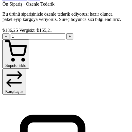
Ön Sipariş · Özenle Tedarik
Bu ürünü siparişinizle özenle tedarik ediyoruz; hazır olunca
paketleyip kargoya veriyoruz. Süreç boyunca sizi bilgilendiririz.
₺186,25
Vergisiz: ₺155,21
−
+
Sepete Ekle
Karşılaştır