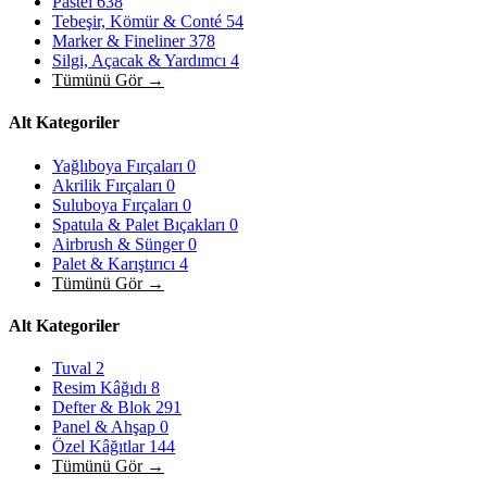
Pastel
638
Tebeşir, Kömür & Conté
54
Marker & Fineliner
378
Silgi, Açacak & Yardımcı
4
Tümünü Gör →
Alt Kategoriler
Yağlıboya Fırçaları
0
Akrilik Fırçaları
0
Suluboya Fırçaları
0
Spatula & Palet Bıçakları
0
Airbrush & Sünger
0
Palet & Karıştırıcı
4
Tümünü Gör →
Alt Kategoriler
Tuval
2
Resim Kâğıdı
8
Defter & Blok
291
Panel & Ahşap
0
Özel Kâğıtlar
144
Tümünü Gör →