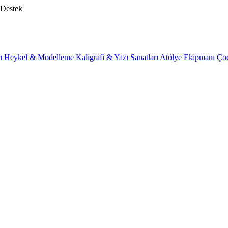
 Destek
rı
Heykel & Modelleme
Kaligrafi & Yazı Sanatları
Atölye Ekipmanı
Ço