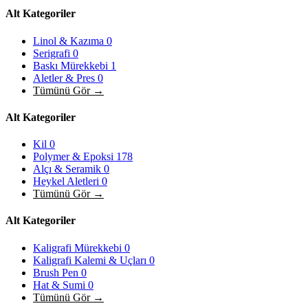
Alt Kategoriler
Linol & Kazıma
0
Serigrafi
0
Baskı Mürekkebi
1
Aletler & Pres
0
Tümünü Gör →
Alt Kategoriler
Kil
0
Polymer & Epoksi
178
Alçı & Seramik
0
Heykel Aletleri
0
Tümünü Gör →
Alt Kategoriler
Kaligrafi Mürekkebi
0
Kaligrafi Kalemi & Uçları
0
Brush Pen
0
Hat & Sumi
0
Tümünü Gör →