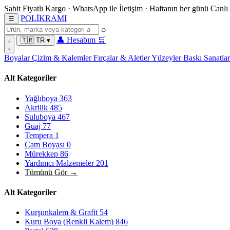
Sabit Fiyatlı Kargo
·
WhatsApp
ile İletişim
·
Haftanın her günü
Canlı
POL
İ
KRAMI
☰
⌕
👤
Hesabım
🛒
🇹🇷
TR
▾
Boyalar
Çizim & Kalemler
Fırçalar & Aletler
Yüzeyler
Baskı Sanatla
Alt Kategoriler
Yağlıboya
363
Akrilik
485
Suluboya
467
Guaj
77
Tempera
1
Cam Boyası
0
Mürekkep
86
Yardımcı Malzemeler
201
Tümünü Gör →
Alt Kategoriler
Kurşunkalem & Grafit
54
Kuru Boya (Renkli Kalem)
846