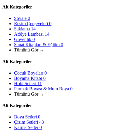
Alt Kategoriler
Şövale
0
Resim Çerçeveleri
0
Saklama
14
Atölye Lambası
14
Güvenlik
0
Sanat Kitapları & Eğitim
0
Tümünü Gör →
Alt Kategoriler
Çocuk Boyaları
0
Boyama Kitabı
0
Hobi Setleri
11
Parmak Boyası & Mum Boya
0
Tümünü Gör →
Alt Kategoriler
Boya Setleri
0
Çizim Setleri
43
Karma Setler
0