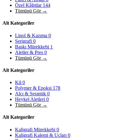
Özel Kâğıtlar
144
Tümünü Gör →
Alt Kategoriler
Linol & Kazıma
0
Serigrafi
0
Baskı Mürekkebi
1
Aletler & Pres
0
Tümünü Gör →
Alt Kategoriler
Kil
0
Polymer & Epoksi
178
Alçı & Seramik
0
Heykel Aletleri
0
Tümünü Gör →
Alt Kategoriler
Kaligrafi Mürekkebi
0
Kaligrafi Kalemi & Uçları
0