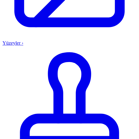
Yüzeyler
›