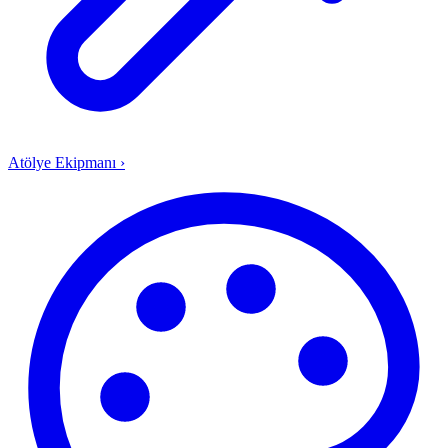
Atölye Ekipmanı
›