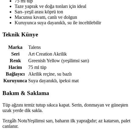
75 ml tüp
Taze yaprak ve doğa tonları için ideal
Sarı–yeşil arası köprü ton
Macunsu kıvam, canlı ve dolgun
Kuruyunca suya dayanıklı, su ile inceltilebilir
Teknik Künye
Marka
Talens
Seri
Art Creation Akrilik
Renk
Greenish Yellow (yeşilimsi sarı)
Hacim
75 ml tüp
Bağlayıcı
Akrilik reçine, su bazlı
Kuruyunca
Suya dayanıklı, ipeksi mat
Bakım & Saklama
Tüp ağzını temiz tutup sıkıca kapat. Serin, donmayan ve güneşten
uzak yerde dik sakla.
Tezgâh Notu
Yeşilimsi sarı, baharın ilk yaprağıdır; az katarsın, palet
canlanır.