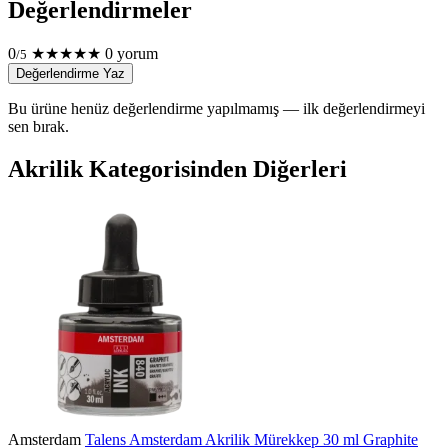
Değerlendirmeler
0
★
★
★
★
★
0 yorum
/5
Değerlendirme Yaz
Bu ürüne henüz değerlendirme yapılmamış — ilk değerlendirmeyi
sen bırak.
Akrilik Kategorisinden Diğerleri
Amsterdam
Talens Amsterdam Akrilik Mürekkep 30 ml Graphite