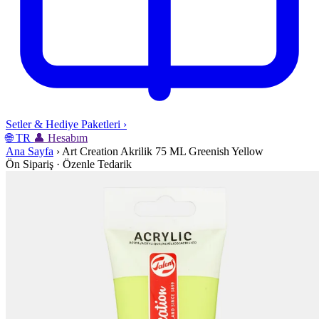
Setler & Hediye Paketleri
›
🌐
TR
👤
Hesabım
Ana Sayfa
›
Art Creation Akrilik 75 ML Greenish Yellow
Ön Sipariş · Özenle Tedarik