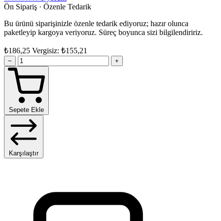
Ön Sipariş · Özenle Tedarik
Bu ürünü siparişinizle özenle tedarik ediyoruz; hazır olunca
paketleyip kargoya veriyoruz. Süreç boyunca sizi bilgilendiririz.
₺186,25
Vergisiz: ₺155,21
−
+
Sepete Ekle
Karşılaştır