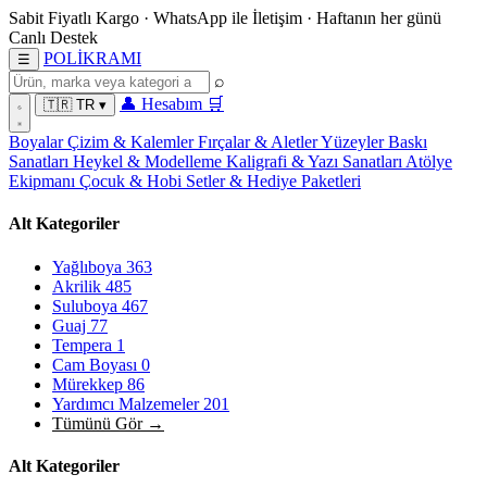
Sabit Fiyatlı Kargo
·
WhatsApp
ile İletişim
·
Haftanın her günü
Canlı Destek
POL
İ
KRAMI
☰
⌕
👤
Hesabım
🛒
🇹🇷
TR
▾
Boyalar
Çizim & Kalemler
Fırçalar & Aletler
Yüzeyler
Baskı
Sanatları
Heykel & Modelleme
Kaligrafi & Yazı Sanatları
Atölye
Ekipmanı
Çocuk & Hobi
Setler & Hediye Paketleri
Alt Kategoriler
Yağlıboya
363
Akrilik
485
Suluboya
467
Guaj
77
Tempera
1
Cam Boyası
0
Mürekkep
86
Yardımcı Malzemeler
201
Tümünü Gör →
Alt Kategoriler