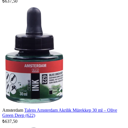
₺637,50
Amsterdam
Talens Amsterdam Akrilik Mürekkep 30 ml – Olive
Green Deep (622)
₺637,50