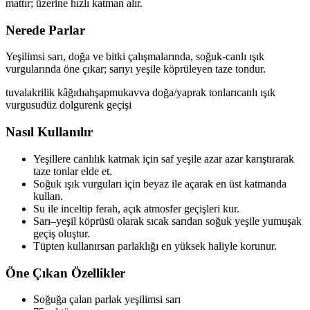
mattır; üzerine hızlı katman alır.
Nerede Parlar
Yeşilimsi sarı, doğa ve bitki çalışmalarında, soğuk-canlı ışık
vurgularında öne çıkar; sarıyı yeşile köprüleyen taze tondur.
tuval
akrilik kâğıdı
ahşap
mukavva
doğa/yaprak tonları
canlı ışık
vurgusu
düz dolgu
renk geçişi
Nasıl Kullanılır
Yeşillere canlılık katmak için saf yeşile azar azar karıştırarak
taze tonlar elde et.
Soğuk ışık vurguları için beyaz ile açarak en üst katmanda
kullan.
Su ile inceltip ferah, açık atmosfer geçişleri kur.
Sarı–yeşil köprüsü olarak sıcak sarıdan soğuk yeşile yumuşak
geçiş oluştur.
Tüpten kullanırsan parlaklığı en yüksek haliyle korunur.
Öne Çıkan Özellikler
Soğuğa çalan parlak yeşilimsi sarı