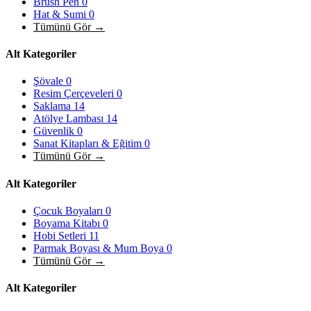
Brush Pen
0
Hat & Sumi
0
Tümünü Gör →
Alt Kategoriler
Şövale
0
Resim Çerçeveleri
0
Saklama
14
Atölye Lambası
14
Güvenlik
0
Sanat Kitapları & Eğitim
0
Tümünü Gör →
Alt Kategoriler
Çocuk Boyaları
0
Boyama Kitabı
0
Hobi Setleri
11
Parmak Boyası & Mum Boya
0
Tümünü Gör →
Alt Kategoriler