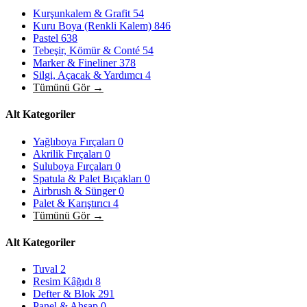
Kurşunkalem & Grafit
54
Kuru Boya (Renkli Kalem)
846
Pastel
638
Tebeşir, Kömür & Conté
54
Marker & Fineliner
378
Silgi, Açacak & Yardımcı
4
Tümünü Gör →
Alt Kategoriler
Yağlıboya Fırçaları
0
Akrilik Fırçaları
0
Suluboya Fırçaları
0
Spatula & Palet Bıçakları
0
Airbrush & Sünger
0
Palet & Karıştırıcı
4
Tümünü Gör →
Alt Kategoriler
Tuval
2
Resim Kâğıdı
8
Defter & Blok
291
Panel & Ahşap
0