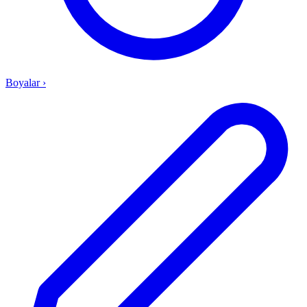
Boyalar
›