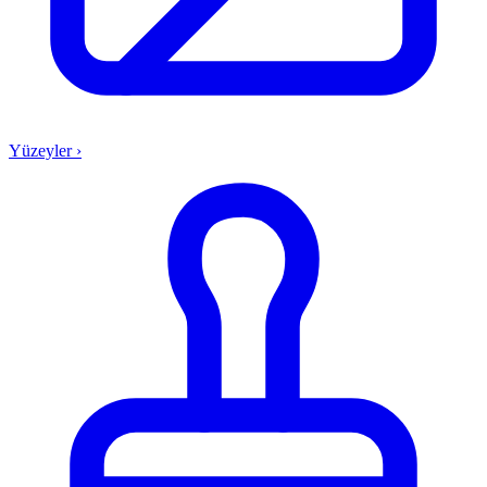
Yüzeyler
›