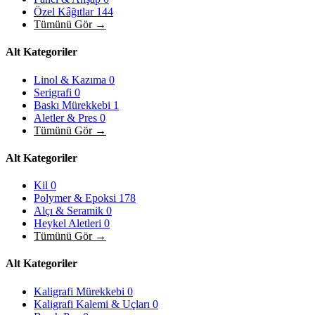
Özel Kâğıtlar
144
Tümünü Gör →
Alt Kategoriler
Linol & Kazıma
0
Serigrafi
0
Baskı Mürekkebi
1
Aletler & Pres
0
Tümünü Gör →
Alt Kategoriler
Kil
0
Polymer & Epoksi
178
Alçı & Seramik
0
Heykel Aletleri
0
Tümünü Gör →
Alt Kategoriler
Kaligrafi Mürekkebi
0
Kaligrafi Kalemi & Uçları
0