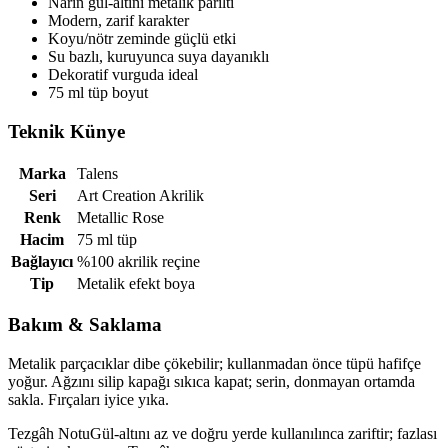
Narin gül-altını metalik parıltı
Modern, zarif karakter
Koyu/nötr zeminde güçlü etki
Su bazlı, kuruyunca suya dayanıklı
Dekoratif vurguda ideal
75 ml tüp boyut
Teknik Künye
Marka
Talens
Seri
Art Creation Akrilik
Renk
Metallic Rose
Hacim
75 ml tüp
Bağlayıcı
%100 akrilik reçine
Tip
Metalik efekt boya
Bakım & Saklama
Metalik parçacıklar dibe çökebilir; kullanmadan önce tüpü hafifçe
yoğur. Ağzını silip kapağı sıkıca kapat; serin, donmayan ortamda
sakla. Fırçaları iyice yıka.
Tezgâh Notu
Gül-altını az ve doğru yerde kullanılınca zariftir; fazlası