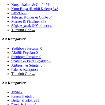
Kurşunkalem & Grafit
54
Kuru Boya (Renkli Kalem)
846
Pastel
638
Tebeşir, Kömür & Conté
54
Marker & Fineliner
378
Silgi, Açacak & Yardımcı
4
Tümünü Gör →
Alt Kategoriler
Yağlıboya Fırçaları
0
Akrilik Fırçaları
0
Suluboya Fırçaları
0
Spatula & Palet Bıçakları
0
Airbrush & Sünger
0
Palet & Karıştırıcı
4
Tümünü Gör →
Alt Kategoriler
Tuval
2
Resim Kâğıdı
8
Defter & Blok
291
Panel & Ahşap
0