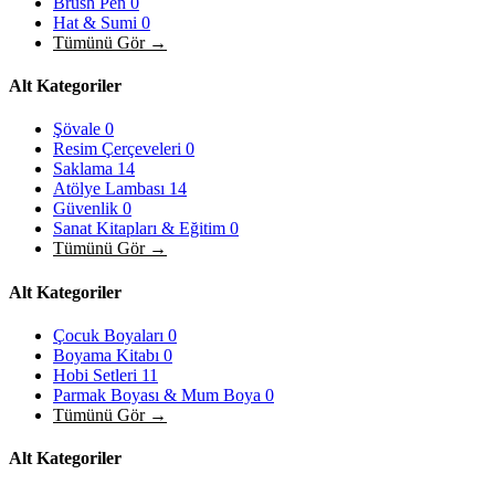
Brush Pen
0
Hat & Sumi
0
Tümünü Gör →
Alt Kategoriler
Şövale
0
Resim Çerçeveleri
0
Saklama
14
Atölye Lambası
14
Güvenlik
0
Sanat Kitapları & Eğitim
0
Tümünü Gör →
Alt Kategoriler
Çocuk Boyaları
0
Boyama Kitabı
0
Hobi Setleri
11
Parmak Boyası & Mum Boya
0
Tümünü Gör →
Alt Kategoriler