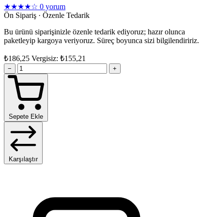
★★★★☆
0 yorum
Ön Sipariş · Özenle Tedarik
Bu ürünü siparişinizle özenle tedarik ediyoruz; hazır olunca
paketleyip kargoya veriyoruz. Süreç boyunca sizi bilgilendiririz.
₺186,25
Vergisiz: ₺155,21
−
+
Sepete Ekle
Karşılaştır