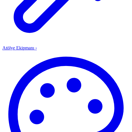
Atölye Ekipmanı
›