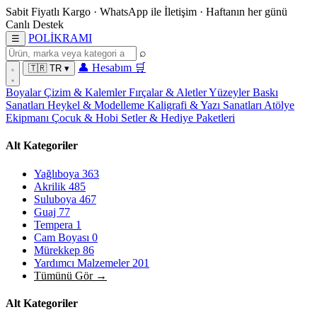
Sabit Fiyatlı Kargo
·
WhatsApp
ile İletişim
·
Haftanın her günü
Canlı Destek
POL
İ
KRAMI
☰
⌕
👤
Hesabım
🛒
🇹🇷
TR
▾
Boyalar
Çizim & Kalemler
Fırçalar & Aletler
Yüzeyler
Baskı
Sanatları
Heykel & Modelleme
Kaligrafi & Yazı Sanatları
Atölye
Ekipmanı
Çocuk & Hobi
Setler & Hediye Paketleri
Alt Kategoriler
Yağlıboya
363
Akrilik
485
Suluboya
467
Guaj
77
Tempera
1
Cam Boyası
0
Mürekkep
86
Yardımcı Malzemeler
201
Tümünü Gör →
Alt Kategoriler