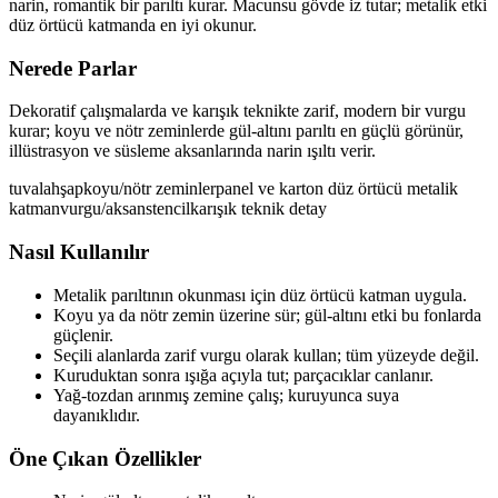
narin, romantik bir parıltı kurar. Macunsu gövde iz tutar; metalik etki
düz örtücü katmanda en iyi okunur.
Nerede Parlar
Dekoratif çalışmalarda ve karışık teknikte zarif, modern bir vurgu
kurar; koyu ve nötr zeminlerde gül-altını parıltı en güçlü görünür,
illüstrasyon ve süsleme aksanlarında narin ışıltı verir.
tuval
ahşap
koyu/nötr zeminler
panel ve karton
düz örtücü metalik
katman
vurgu/aksan
stencil
karışık teknik detay
Nasıl Kullanılır
Metalik parıltının okunması için düz örtücü katman uygula.
Koyu ya da nötr zemin üzerine sür; gül-altını etki bu fonlarda
güçlenir.
Seçili alanlarda zarif vurgu olarak kullan; tüm yüzeyde değil.
Kuruduktan sonra ışığa açıyla tut; parçacıklar canlanır.
Yağ-tozdan arınmış zemine çalış; kuruyunca suya
dayanıklıdır.
Öne Çıkan Özellikler