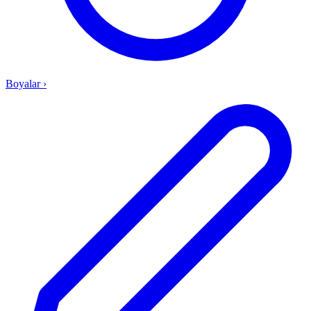
Boyalar
›