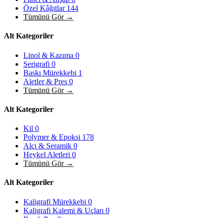
Özel Kâğıtlar
144
Tümünü Gör →
Alt Kategoriler
Linol & Kazıma
0
Serigrafi
0
Baskı Mürekkebi
1
Aletler & Pres
0
Tümünü Gör →
Alt Kategoriler
Kil
0
Polymer & Epoksi
178
Alçı & Seramik
0
Heykel Aletleri
0
Tümünü Gör →
Alt Kategoriler
Kaligrafi Mürekkebi
0
Kaligrafi Kalemi & Uçları
0