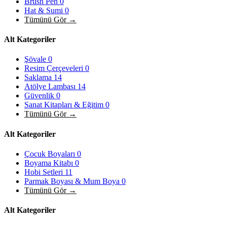
Brush Pen
0
Hat & Sumi
0
Tümünü Gör →
Alt Kategoriler
Şövale
0
Resim Çerçeveleri
0
Saklama
14
Atölye Lambası
14
Güvenlik
0
Sanat Kitapları & Eğitim
0
Tümünü Gör →
Alt Kategoriler
Çocuk Boyaları
0
Boyama Kitabı
0
Hobi Setleri
11
Parmak Boyası & Mum Boya
0
Tümünü Gör →
Alt Kategoriler