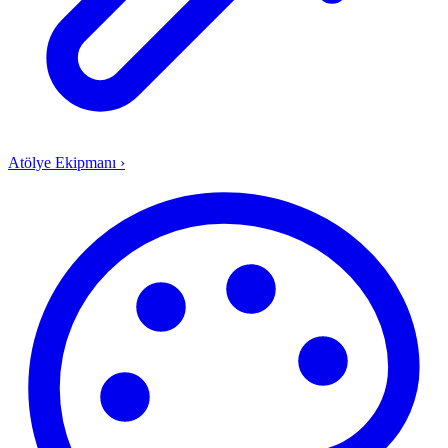
Atölye Ekipmanı
›