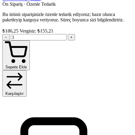
Ön Sipariş · Özenle Tedarik
Bu ürünü siparişinizle özenle tedarik ediyoruz; hazır olunca
paketleyip kargoya veriyoruz. Süreç boyunca sizi bilgilendiririz.
₺186,25
Vergisiz: ₺155,21
−
+
Sepete Ekle
Karşılaştır