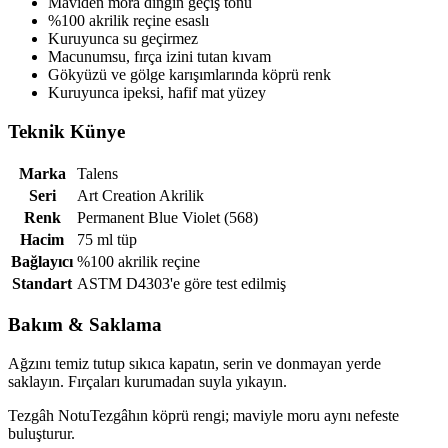
Maviden mora dingin geçiş tonu
%100 akrilik reçine esaslı
Kuruyunca su geçirmez
Macunumsu, fırça izini tutan kıvam
Gökyüzü ve gölge karışımlarında köprü renk
Kuruyunca ipeksi, hafif mat yüzey
Teknik Künye
Marka
Talens
Seri
Art Creation Akrilik
Renk
Permanent Blue Violet (568)
Hacim
75 ml tüp
Bağlayıcı
%100 akrilik reçine
Standart
ASTM D4303'e göre test edilmiş
Bakım & Saklama
Ağzını temiz tutup sıkıca kapatın, serin ve donmayan yerde
saklayın. Fırçaları kurumadan suyla yıkayın.
Tezgâh Notu
Tezgâhın köprü rengi; maviyle moru aynı nefeste
buluşturur.