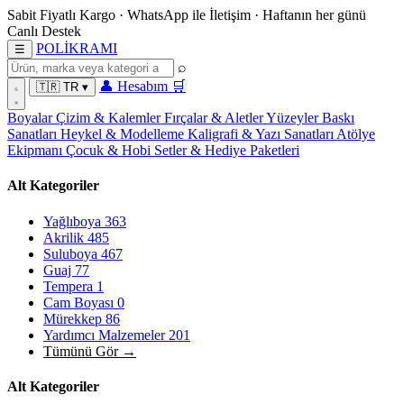
Sabit Fiyatlı Kargo
·
WhatsApp
ile İletişim
·
Haftanın her günü
Canlı Destek
POL
İ
KRAMI
☰
⌕
👤
Hesabım
🛒
🇹🇷
TR
▾
Boyalar
Çizim & Kalemler
Fırçalar & Aletler
Yüzeyler
Baskı
Sanatları
Heykel & Modelleme
Kaligrafi & Yazı Sanatları
Atölye
Ekipmanı
Çocuk & Hobi
Setler & Hediye Paketleri
Alt Kategoriler
Yağlıboya
363
Akrilik
485
Suluboya
467
Guaj
77
Tempera
1
Cam Boyası
0
Mürekkep
86
Yardımcı Malzemeler
201
Tümünü Gör →
Alt Kategoriler