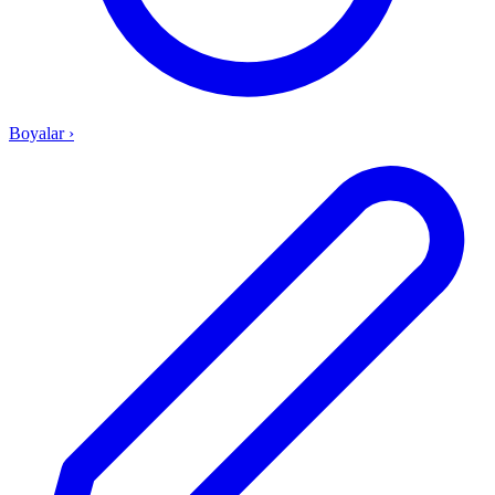
Boyalar
›