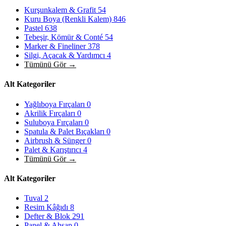
Kurşunkalem & Grafit
54
Kuru Boya (Renkli Kalem)
846
Pastel
638
Tebeşir, Kömür & Conté
54
Marker & Fineliner
378
Silgi, Açacak & Yardımcı
4
Tümünü Gör →
Alt Kategoriler
Yağlıboya Fırçaları
0
Akrilik Fırçaları
0
Suluboya Fırçaları
0
Spatula & Palet Bıçakları
0
Airbrush & Sünger
0
Palet & Karıştırıcı
4
Tümünü Gör →
Alt Kategoriler
Tuval
2
Resim Kâğıdı
8
Defter & Blok
291
Panel & Ahşap
0