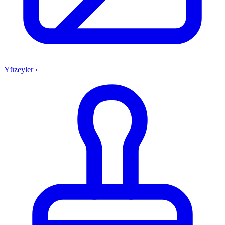
Yüzeyler
›