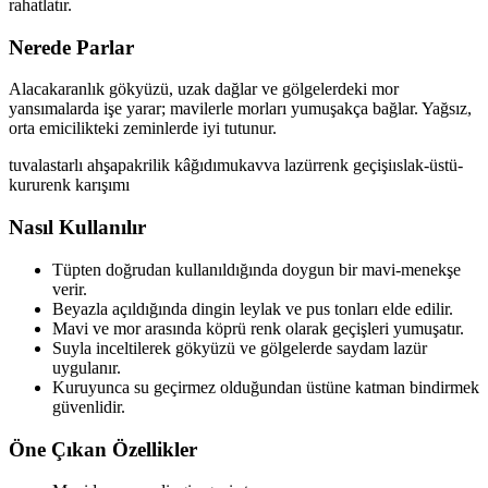
rahatlatır.
Nerede Parlar
Alacakaranlık gökyüzü, uzak dağlar ve gölgelerdeki mor
yansımalarda işe yarar; mavilerle morları yumuşakça bağlar. Yağsız,
orta emicilikteki zeminlerde iyi tutunur.
tuval
astarlı ahşap
akrilik kâğıdı
mukavva
lazür
renk geçişi
ıslak-üstü-
kuru
renk karışımı
Nasıl Kullanılır
Tüpten doğrudan kullanıldığında doygun bir mavi-menekşe
verir.
Beyazla açıldığında dingin leylak ve pus tonları elde edilir.
Mavi ve mor arasında köprü renk olarak geçişleri yumuşatır.
Suyla inceltilerek gökyüzü ve gölgelerde saydam lazür
uygulanır.
Kuruyunca su geçirmez olduğundan üstüne katman bindirmek
güvenlidir.
Öne Çıkan Özellikler