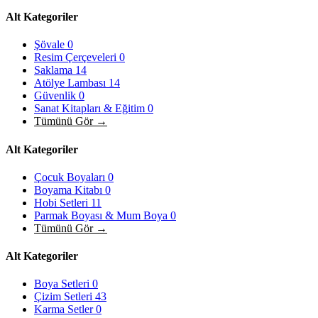
Alt Kategoriler
Şövale
0
Resim Çerçeveleri
0
Saklama
14
Atölye Lambası
14
Güvenlik
0
Sanat Kitapları & Eğitim
0
Tümünü Gör →
Alt Kategoriler
Çocuk Boyaları
0
Boyama Kitabı
0
Hobi Setleri
11
Parmak Boyası & Mum Boya
0
Tümünü Gör →
Alt Kategoriler
Boya Setleri
0
Çizim Setleri
43
Karma Setler
0