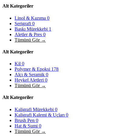
Alt Kategoriler
Linol & Kazıma
0
Serigrafi
0
Baskı Mürekkebi
1
Aletler & Pres
0
Tümünü Gör →
Alt Kategoriler
Kil
0
Polymer & Epoksi
178
Alçı & Seramik
0
Heykel Aletleri
0
Tümünü Gör →
Alt Kategoriler
Kaligrafi Mürekkebi
0
Kaligrafi Kalemi & Uçları
0
Brush Pen
0
Hat & Sumi
0
Tümünü Gör →