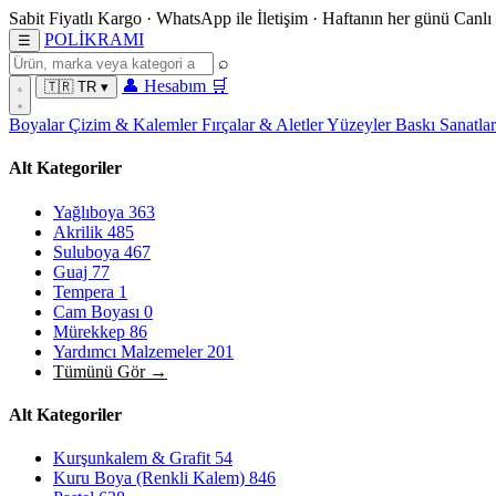
Sabit Fiyatlı Kargo
·
WhatsApp
ile İletişim
·
Haftanın her günü
Canlı
POL
İ
KRAMI
☰
⌕
👤
Hesabım
🛒
🇹🇷
TR
▾
Boyalar
Çizim & Kalemler
Fırçalar & Aletler
Yüzeyler
Baskı Sanatla
Alt Kategoriler
Yağlıboya
363
Akrilik
485
Suluboya
467
Guaj
77
Tempera
1
Cam Boyası
0
Mürekkep
86
Yardımcı Malzemeler
201
Tümünü Gör →
Alt Kategoriler
Kurşunkalem & Grafit
54
Kuru Boya (Renkli Kalem)
846