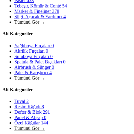
Pastel
638
Tebeşir, Kömür & Conté
54
Marker & Fineliner
378
Silgi, Açacak & Yardımcı
4
Tümünü Gör →
Alt Kategoriler
Yağlıboya Fırçaları
0
Akrilik Fırçaları
0
Suluboya Fırçaları
0
Spatula & Palet Bıçakları
0
Airbrush & Sünger
0
Palet & Karıştırıcı
4
Tümünü Gör →
Alt Kategoriler
Tuval
2
Resim Kâğıdı
8
Defter & Blok
291
Panel & Ahşap
0
Özel Kâğıtlar
144
Tümünü Gör →