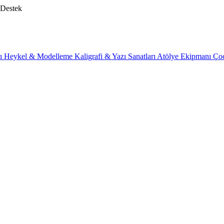
 Destek
rı
Heykel & Modelleme
Kaligrafi & Yazı Sanatları
Atölye Ekipmanı
Ço