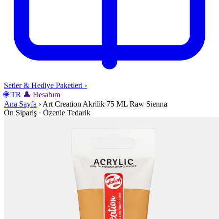
Setler & Hediye Paketleri
›
🌐
TR
👤
Hesabım
Ana Sayfa
›
Art Creation Akrilik 75 ML Raw Sienna
Ön Sipariş · Özenle Tedarik