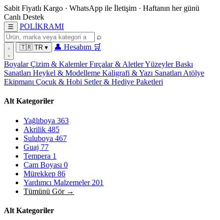
Sabit Fiyatlı Kargo
·
WhatsApp
ile İletişim
·
Haftanın her günü
Canlı Destek
POL
İ
KRAMI
☰
⌕
👤
Hesabım
🛒
🇹🇷
TR
▾
Boyalar
Çizim & Kalemler
Fırçalar & Aletler
Yüzeyler
Baskı
Sanatları
Heykel & Modelleme
Kaligrafi & Yazı Sanatları
Atölye
Ekipmanı
Çocuk & Hobi
Setler & Hediye Paketleri
Alt Kategoriler
Yağlıboya
363
Akrilik
485
Suluboya
467
Guaj
77
Tempera
1
Cam Boyası
0
Mürekkep
86
Yardımcı Malzemeler
201
Tümünü Gör →
Alt Kategoriler