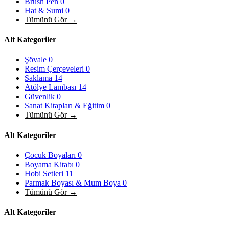
Brush Pen
0
Hat & Sumi
0
Tümünü Gör →
Alt Kategoriler
Şövale
0
Resim Çerçeveleri
0
Saklama
14
Atölye Lambası
14
Güvenlik
0
Sanat Kitapları & Eğitim
0
Tümünü Gör →
Alt Kategoriler
Çocuk Boyaları
0
Boyama Kitabı
0
Hobi Setleri
11
Parmak Boyası & Mum Boya
0
Tümünü Gör →
Alt Kategoriler