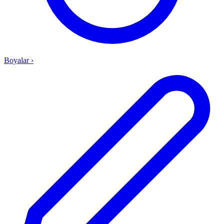
Boyalar
›