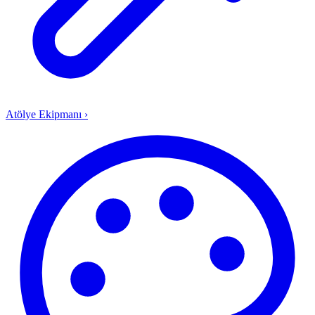
Atölye Ekipmanı
›