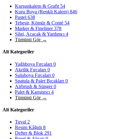
Kurşunkalem & Grafit
54
Kuru Boya (Renkli Kalem)
846
Pastel
638
Tebeşir, Kömür & Conté
54
Marker & Fineliner
378
Silgi, Açacak & Yardımcı
4
Tümünü Gör →
Alt Kategoriler
Yağlıboya Fırçaları
0
Akrilik Fırçaları
0
Suluboya Fırçaları
0
Spatula & Palet Bıçakları
0
Airbrush & Sünger
0
Palet & Karıştırıcı
4
Tümünü Gör →
Alt Kategoriler
Tuval
2
Resim Kâğıdı
8
Defter & Blok
291
Panel & Ahşap
0