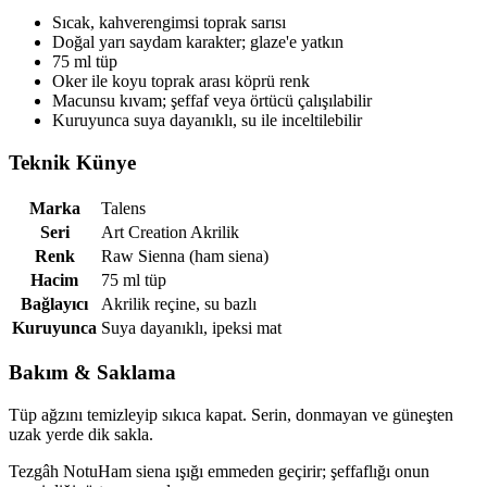
Sıcak, kahverengimsi toprak sarısı
Doğal yarı saydam karakter; glaze'e yatkın
75 ml tüp
Oker ile koyu toprak arası köprü renk
Macunsu kıvam; şeffaf veya örtücü çalışılabilir
Kuruyunca suya dayanıklı, su ile inceltilebilir
Teknik Künye
Marka
Talens
Seri
Art Creation Akrilik
Renk
Raw Sienna (ham siena)
Hacim
75 ml tüp
Bağlayıcı
Akrilik reçine, su bazlı
Kuruyunca
Suya dayanıklı, ipeksi mat
Bakım & Saklama
Tüp ağzını temizleyip sıkıca kapat. Serin, donmayan ve güneşten
uzak yerde dik sakla.
Tezgâh Notu
Ham siena ışığı emmeden geçirir; şeffaflığı onun