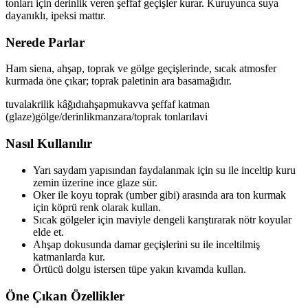
tonları için derinlik veren şeffaf geçişler kurar. Kuruyunca suya
dayanıklı, ipeksi mattır.
Nerede Parlar
Ham siena, ahşap, toprak ve gölge geçişlerinde, sıcak atmosfer
kurmada öne çıkar; toprak paletinin ara basamağıdır.
tuval
akrilik kâğıdı
ahşap
mukavva
şeffaf katman
(glaze)
gölge/derinlik
manzara/toprak tonları
lavi
Nasıl Kullanılır
Yarı saydam yapısından faydalanmak için su ile inceltip kuru
zemin üzerine ince glaze sür.
Oker ile koyu toprak (umber gibi) arasında ara ton kurmak
için köprü renk olarak kullan.
Sıcak gölgeler için maviyle dengeli karıştırarak nötr koyular
elde et.
Ahşap dokusunda damar geçişlerini su ile inceltilmiş
katmanlarda kur.
Örtücü dolgu istersen tüpe yakın kıvamda kullan.
Öne Çıkan Özellikler