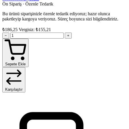
Ön Sipariş · Özenle Tedarik
Bu ürünü siparişinizle özenle tedarik ediyoruz; hazır olunca
paketleyip kargoya veriyoruz. Süreç boyunca sizi bilgilendiririz.
₺186,25
Vergisiz: ₺155,21
−
+
Sepete Ekle
Karşılaştır