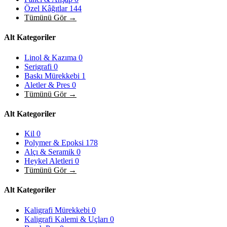
Özel Kâğıtlar
144
Tümünü Gör →
Alt Kategoriler
Linol & Kazıma
0
Serigrafi
0
Baskı Mürekkebi
1
Aletler & Pres
0
Tümünü Gör →
Alt Kategoriler
Kil
0
Polymer & Epoksi
178
Alçı & Seramik
0
Heykel Aletleri
0
Tümünü Gör →
Alt Kategoriler
Kaligrafi Mürekkebi
0
Kaligrafi Kalemi & Uçları
0