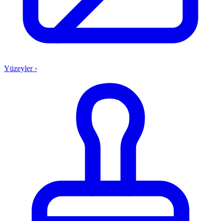
Yüzeyler
›