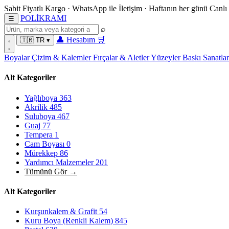
Sabit Fiyatlı Kargo
·
WhatsApp
ile İletişim
·
Haftanın her günü
Canlı
POL
İ
KRAMI
☰
⌕
👤
Hesabım
🛒
🇹🇷
TR
▾
Boyalar
Çizim & Kalemler
Fırçalar & Aletler
Yüzeyler
Baskı Sanatla
Alt Kategoriler
Yağlıboya
363
Akrilik
485
Suluboya
467
Guaj
77
Tempera
1
Cam Boyası
0
Mürekkep
86
Yardımcı Malzemeler
201
Tümünü Gör →
Alt Kategoriler
Kurşunkalem & Grafit
54
Kuru Boya (Renkli Kalem)
845