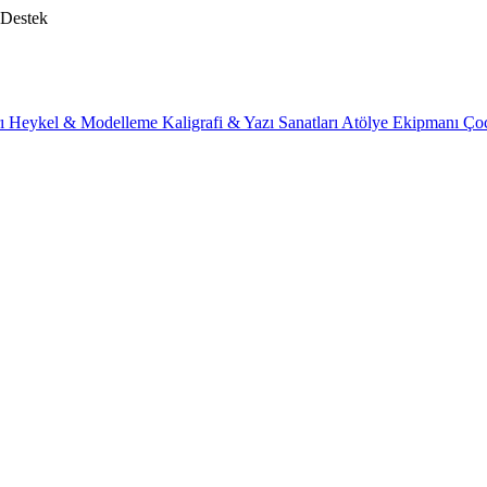
 Destek
rı
Heykel & Modelleme
Kaligrafi & Yazı Sanatları
Atölye Ekipmanı
Ço