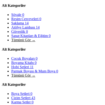
Alt Kategoriler
Şövale
0
Resim Çerçeveleri
0
Saklama
14
Atölye Lambası
14
Güvenlik
0
Sanat Kitapları & Eğitim
0
Tümünü Gör →
Alt Kategoriler
Çocuk Boyaları
0
Boyama Kitabı
0
Hobi Setleri
11
Parmak Boyası & Mum Boya
0
Tümünü Gör →
Alt Kategoriler
Boya Setleri
0
Çizim Setleri
43
Karma Setler
0