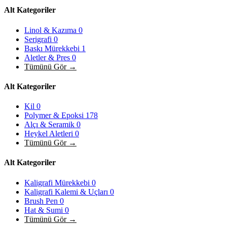
Alt Kategoriler
Linol & Kazıma
0
Serigrafi
0
Baskı Mürekkebi
1
Aletler & Pres
0
Tümünü Gör →
Alt Kategoriler
Kil
0
Polymer & Epoksi
178
Alçı & Seramik
0
Heykel Aletleri
0
Tümünü Gör →
Alt Kategoriler
Kaligrafi Mürekkebi
0
Kaligrafi Kalemi & Uçları
0
Brush Pen
0
Hat & Sumi
0
Tümünü Gör →