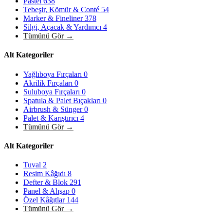
Pastel
638
Tebeşir, Kömür & Conté
54
Marker & Fineliner
378
Silgi, Açacak & Yardımcı
4
Tümünü Gör →
Alt Kategoriler
Yağlıboya Fırçaları
0
Akrilik Fırçaları
0
Suluboya Fırçaları
0
Spatula & Palet Bıçakları
0
Airbrush & Sünger
0
Palet & Karıştırıcı
4
Tümünü Gör →
Alt Kategoriler
Tuval
2
Resim Kâğıdı
8
Defter & Blok
291
Panel & Ahşap
0
Özel Kâğıtlar
144
Tümünü Gör →