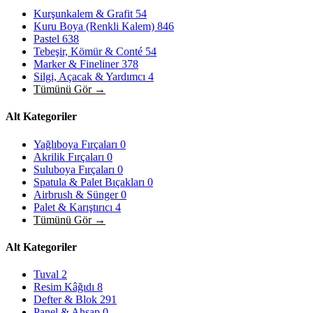
Kurşunkalem & Grafit
54
Kuru Boya (Renkli Kalem)
846
Pastel
638
Tebeşir, Kömür & Conté
54
Marker & Fineliner
378
Silgi, Açacak & Yardımcı
4
Tümünü Gör →
Alt Kategoriler
Yağlıboya Fırçaları
0
Akrilik Fırçaları
0
Suluboya Fırçaları
0
Spatula & Palet Bıçakları
0
Airbrush & Sünger
0
Palet & Karıştırıcı
4
Tümünü Gör →
Alt Kategoriler
Tuval
2
Resim Kâğıdı
8
Defter & Blok
291
Panel & Ahşap
0