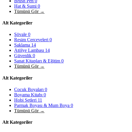
Brush Pen
0
Hat & Sumi
0
Tümünü Gör →
Alt Kategoriler
Şövale
0
Resim Çerçeveleri
0
Saklama
14
Atölye Lambası
14
Güvenlik
0
Sanat Kitapları & Eğitim
0
Tümünü Gör →
Alt Kategoriler
Çocuk Boyaları
0
Boyama Kitabı
0
Hobi Setleri
11
Parmak Boyası & Mum Boya
0
Tümünü Gör →
Alt Kategoriler