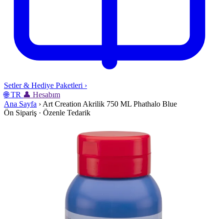
Setler & Hediye Paketleri
›
🌐
TR
👤
Hesabım
Ana Sayfa
›
Art Creation Akrilik 750 ML Phathalo Blue
Ön Sipariş · Özenle Tedarik