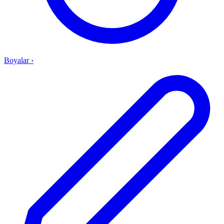
Boyalar
›