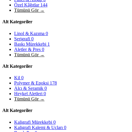
Özel Kâğıtlar
144
Tümünü Gör →
Alt Kategoriler
Linol & Kazıma
0
Serigrafi
0
Baskı Mürekkebi
1
Aletler & Pres
0
Tümünü Gör →
Alt Kategoriler
Kil
0
Polymer & Epoksi
178
Alçı & Seramik
0
Heykel Aletleri
0
Tümünü Gör →
Alt Kategoriler
Kaligrafi Mürekkebi
0
Kaligrafi Kalemi & Uçları
0