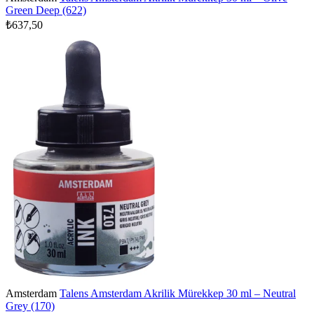
Green Deep (622)
₺637,50
Amsterdam
Talens Amsterdam Akrilik Mürekkep 30 ml – Neutral
Grey (170)