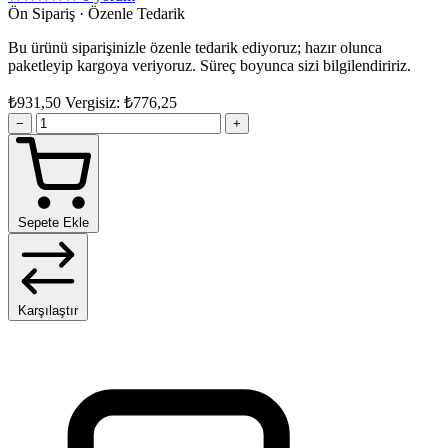
Ön Sipariş · Özenle Tedarik
Bu ürünü siparişinizle özenle tedarik ediyoruz; hazır olunca
paketleyip kargoya veriyoruz. Süreç boyunca sizi bilgilendiririz.
₺931,50
Vergisiz: ₺776,25
−
+
Sepete Ekle
Karşılaştır