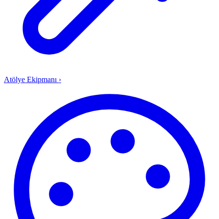
Atölye Ekipmanı
›