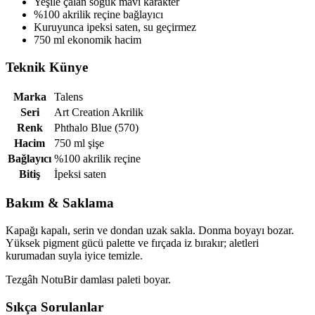
Yeşile çalan soğuk mavi karakter
%100 akrilik reçine bağlayıcı
Kuruyunca ipeksi saten, su geçirmez
750 ml ekonomik hacim
Teknik Künye
Marka
Talens
Seri
Art Creation Akrilik
Renk
Phthalo Blue (570)
Hacim
750 ml şişe
Bağlayıcı
%100 akrilik reçine
Bitiş
İpeksi saten
Bakım & Saklama
Kapağı kapalı, serin ve dondan uzak sakla. Donma boyayı bozar.
Yüksek pigment gücü palette ve fırçada iz bırakır; aletleri
kurumadan suyla iyice temizle.
Tezgâh Notu
Bir damlası paleti boyar.
Sıkça Sorulanlar