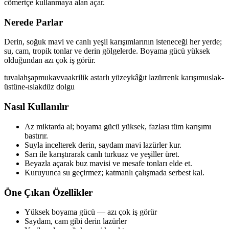
cömertçe kullanmaya alan açar.
Nerede Parlar
Derin, soğuk mavi ve canlı yeşil karışımlarının isteneceği her yerde;
su, cam, tropik tonlar ve derin gölgelerde. Boyama gücü yüksek
olduğundan azı çok iş görür.
tuval
ahşap
mukavva
akrilik astarlı yüzey
kâğıt
lazür
renk karışımı
ıslak-
üstüne-ıslak
düz dolgu
Nasıl Kullanılır
Az miktarda al; boyama gücü yüksek, fazlası tüm karışımı
bastırır.
Suyla incelterek derin, saydam mavi lazürler kur.
Sarı ile karıştırarak canlı turkuaz ve yeşiller üret.
Beyazla açarak buz mavisi ve mesafe tonları elde et.
Kuruyunca su geçirmez; katmanlı çalışmada serbest kal.
Öne Çıkan Özellikler
Yüksek boyama gücü — azı çok iş görür
Saydam, cam gibi derin lazürler