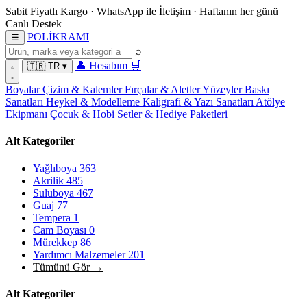
Sabit Fiyatlı Kargo
·
WhatsApp
ile İletişim
·
Haftanın her günü
Canlı Destek
POL
İ
KRAMI
☰
⌕
👤
Hesabım
🛒
🇹🇷
TR
▾
Boyalar
Çizim & Kalemler
Fırçalar & Aletler
Yüzeyler
Baskı
Sanatları
Heykel & Modelleme
Kaligrafi & Yazı Sanatları
Atölye
Ekipmanı
Çocuk & Hobi
Setler & Hediye Paketleri
Alt Kategoriler
Yağlıboya
363
Akrilik
485
Suluboya
467
Guaj
77
Tempera
1
Cam Boyası
0
Mürekkep
86
Yardımcı Malzemeler
201
Tümünü Gör →
Alt Kategoriler