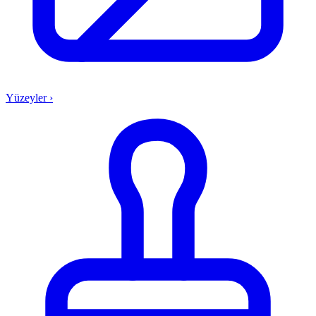
Yüzeyler
›