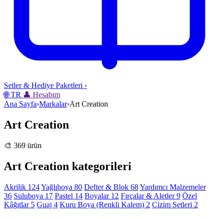
Setler & Hediye Paketleri
›
🌐
TR
👤
Hesabım
Ana Sayfa
›
Markalar
›
Art Creation
Art Creation
🎨 369 ürün
Art Creation kategorileri
Akrilik
124
Yağlıboya
80
Defter & Blok
68
Yardımcı Malzemeler
36
Suluboya
17
Pastel
14
Boyalar
12
Fırçalar & Aletler
9
Özel
Kâğıtlar
5
Guaj
4
Kuru Boya (Renkli Kalem)
2
Çizim Setleri
2