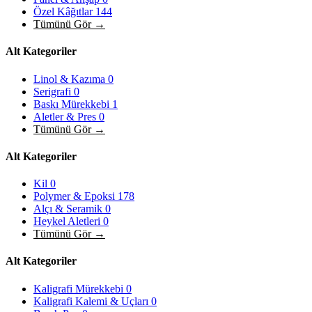
Özel Kâğıtlar
144
Tümünü Gör →
Alt Kategoriler
Linol & Kazıma
0
Serigrafi
0
Baskı Mürekkebi
1
Aletler & Pres
0
Tümünü Gör →
Alt Kategoriler
Kil
0
Polymer & Epoksi
178
Alçı & Seramik
0
Heykel Aletleri
0
Tümünü Gör →
Alt Kategoriler
Kaligrafi Mürekkebi
0
Kaligrafi Kalemi & Uçları
0