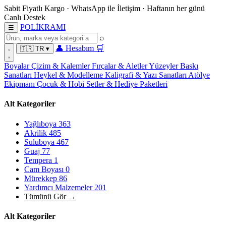
Sabit Fiyatlı Kargo
·
WhatsApp
ile İletişim
·
Haftanın her günü
Canlı Destek
POL
İ
KRAMI
☰
⌕
👤
Hesabım
🛒
🇹🇷
TR
▾
Boyalar
Çizim & Kalemler
Fırçalar & Aletler
Yüzeyler
Baskı
Sanatları
Heykel & Modelleme
Kaligrafi & Yazı Sanatları
Atölye
Ekipmanı
Çocuk & Hobi
Setler & Hediye Paketleri
Alt Kategoriler
Yağlıboya
363
Akrilik
485
Suluboya
467
Guaj
77
Tempera
1
Cam Boyası
0
Mürekkep
86
Yardımcı Malzemeler
201
Tümünü Gör →
Alt Kategoriler