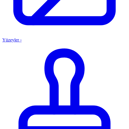
Yüzeyler
›