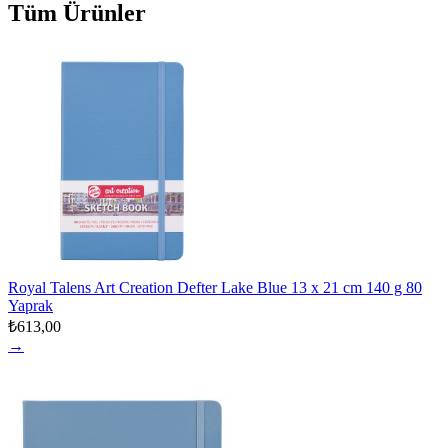
Tüm Ürünler
Royal Talens Art Creation Defter Lake Blue 13 x 21 cm 140 g 80
Yaprak
₺613,00
→