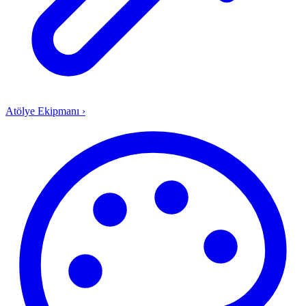
Atölye Ekipmanı
›