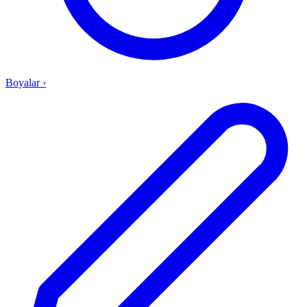
Boyalar
›