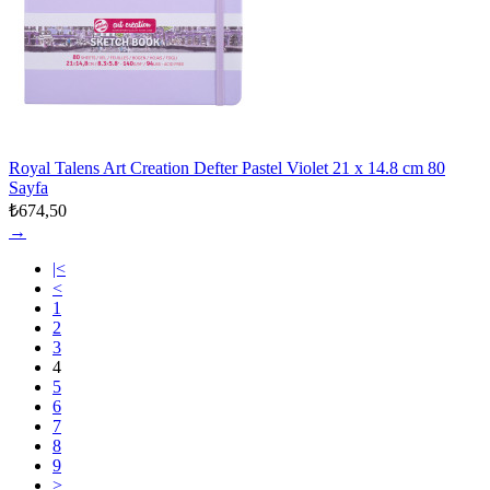
Royal Talens Art Creation Defter Pastel Violet 21 x 14.8 cm 80
Sayfa
₺674,50
→
|<
<
1
2
3
4
5
6
7
8
9
>