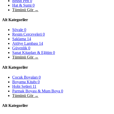
Brush Pen
0
Hat & Sumi
0
Tümünü Gör →
Alt Kategoriler
Şövale
0
Resim Çerçeveleri
0
Saklama
14
Atölye Lambası
14
Güvenlik
0
Sanat Kitapları & Eğitim
0
Tümünü Gör →
Alt Kategoriler
Çocuk Boyaları
0
Boyama Kitabı
0
Hobi Setleri
11
Parmak Boyası & Mum Boya
0
Tümünü Gör →
Alt Kategoriler