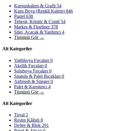
Kurşunkalem & Grafit
54
Kuru Boya (Renkli Kalem)
846
Pastel
638
Tebeşir, Kömür & Conté
54
Marker & Fineliner
378
Silgi, Açacak & Yardımcı
4
Tümünü Gör →
Alt Kategoriler
Yağlıboya Fırçaları
0
Akrilik Fırçaları
0
Suluboya Fırçaları
0
Spatula & Palet Bıçakları
0
Airbrush & Sünger
0
Palet & Karıştırıcı
4
Tümünü Gör →
Alt Kategoriler
Tuval
2
Resim Kâğıdı
8
Defter & Blok
291
Panel & Ahşap
0