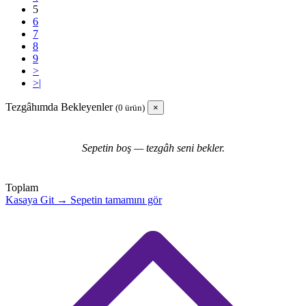
5
6
7
8
9
>
>|
Tezgâhımda Bekleyenler
(0 ürün)
×
Sepetin boş — tezgâh seni bekler.
Toplam
Kasaya Git →
Sepetin tamamını gör