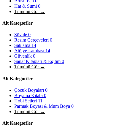
Brush Pen
0
Hat & Sumi
0
Tümünü Gör →
Alt Kategoriler
Şövale
0
Resim Çerçeveleri
0
Saklama
14
Atölye Lambası
14
Güvenlik
0
Sanat Kitapları & Eğitim
0
Tümünü Gör →
Alt Kategoriler
Çocuk Boyaları
0
Boyama Kitabı
0
Hobi Setleri
11
Parmak Boyası & Mum Boya
0
Tümünü Gör →
Alt Kategoriler