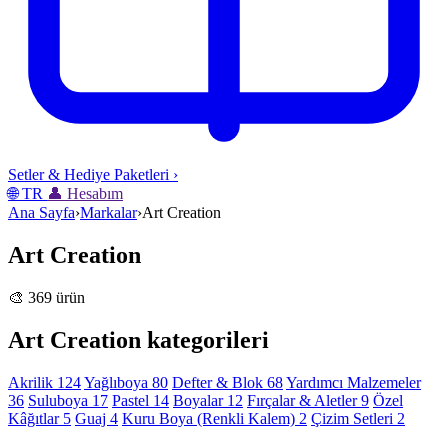
Setler & Hediye Paketleri
›
🌐
TR
👤
Hesabım
Ana Sayfa
›
Markalar
›
Art Creation
Art Creation
🎨 369 ürün
Art Creation kategorileri
Akrilik
124
Yağlıboya
80
Defter & Blok
68
Yardımcı Malzemeler
36
Suluboya
17
Pastel
14
Boyalar
12
Fırçalar & Aletler
9
Özel
Kâğıtlar
5
Guaj
4
Kuru Boya (Renkli Kalem)
2
Çizim Setleri
2