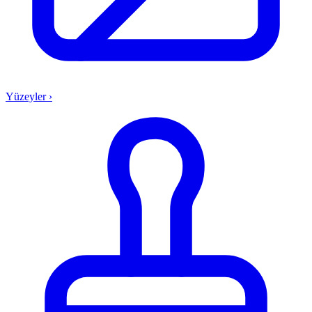
Yüzeyler
›