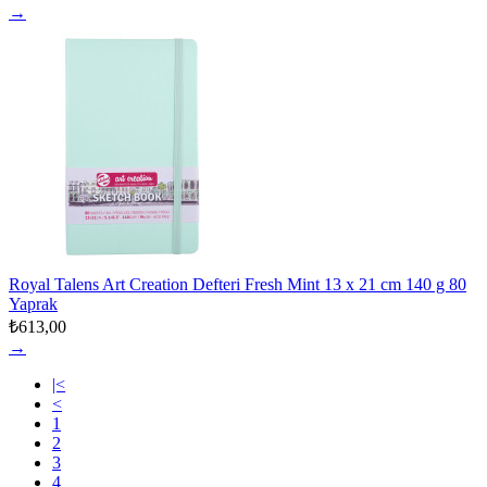
→
Royal Talens Art Creation Defteri Fresh Mint 13 x 21 cm 140 g 80
Yaprak
₺613,00
→
|<
<
1
2
3
4