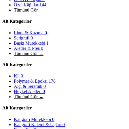
Özel Kâğıtlar
144
Tümünü Gör →
Alt Kategoriler
Linol & Kazıma
0
Serigrafi
0
Baskı Mürekkebi
1
Aletler & Pres
0
Tümünü Gör →
Alt Kategoriler
Kil
0
Polymer & Epoksi
178
Alçı & Seramik
0
Heykel Aletleri
0
Tümünü Gör →
Alt Kategoriler
Kaligrafi Mürekkebi
0
Kaligrafi Kalemi & Uçları
0