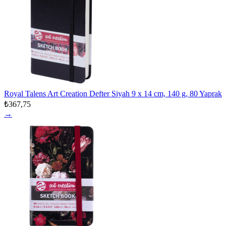
Royal Talens Art Creation Defter Siyah 9 x 14 cm, 140 g, 80 Yaprak
₺367,75
→