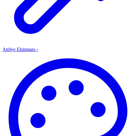
Atölye Ekipmanı
›