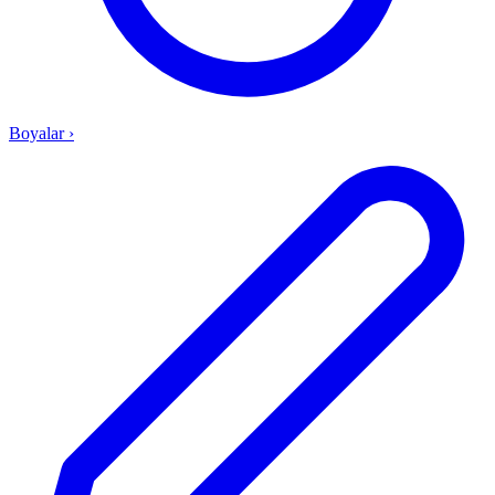
Boyalar
›