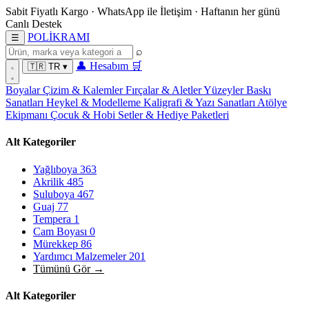
Sabit Fiyatlı Kargo
·
WhatsApp
ile İletişim
·
Haftanın her günü
Canlı Destek
POL
İ
KRAMI
☰
⌕
👤
Hesabım
🛒
🇹🇷
TR
▾
Boyalar
Çizim & Kalemler
Fırçalar & Aletler
Yüzeyler
Baskı
Sanatları
Heykel & Modelleme
Kaligrafi & Yazı Sanatları
Atölye
Ekipmanı
Çocuk & Hobi
Setler & Hediye Paketleri
Alt Kategoriler
Yağlıboya
363
Akrilik
485
Suluboya
467
Guaj
77
Tempera
1
Cam Boyası
0
Mürekkep
86
Yardımcı Malzemeler
201
Tümünü Gör →
Alt Kategoriler