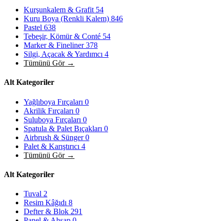
Kurşunkalem & Grafit
54
Kuru Boya (Renkli Kalem)
846
Pastel
638
Tebeşir, Kömür & Conté
54
Marker & Fineliner
378
Silgi, Açacak & Yardımcı
4
Tümünü Gör →
Alt Kategoriler
Yağlıboya Fırçaları
0
Akrilik Fırçaları
0
Suluboya Fırçaları
0
Spatula & Palet Bıçakları
0
Airbrush & Sünger
0
Palet & Karıştırıcı
4
Tümünü Gör →
Alt Kategoriler
Tuval
2
Resim Kâğıdı
8
Defter & Blok
291
Panel & Ahşap
0