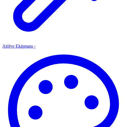
Atölye Ekipmanı
›