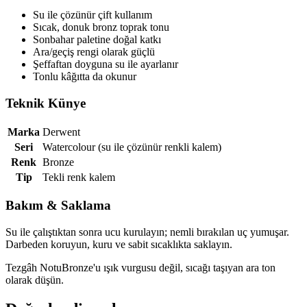
Su ile çözünür çift kullanım
Sıcak, donuk bronz toprak tonu
Sonbahar paletine doğal katkı
Ara/geçiş rengi olarak güçlü
Şeffaftan doyguna su ile ayarlanır
Tonlu kâğıtta da okunur
Teknik Künye
Marka
Derwent
Seri
Watercolour (su ile çözünür renkli kalem)
Renk
Bronze
Tip
Tekli renk kalem
Bakım & Saklama
Su ile çalıştıktan sonra ucu kurulayın; nemli bırakılan uç yumuşar.
Darbeden koruyun, kuru ve sabit sıcaklıkta saklayın.
Tezgâh Notu
Bronze'u ışık vurgusu değil, sıcağı taşıyan ara ton
olarak düşün.