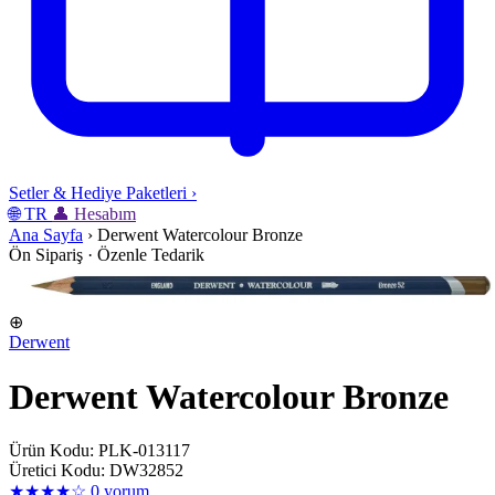
Setler & Hediye Paketleri
›
🌐
TR
👤
Hesabım
Ana Sayfa
›
Derwent Watercolour Bronze
Ön Sipariş · Özenle Tedarik
⊕
Derwent
Derwent Watercolour Bronze
Ürün Kodu: PLK-013117
Üretici Kodu: DW32852
★★★★☆
0 yorum