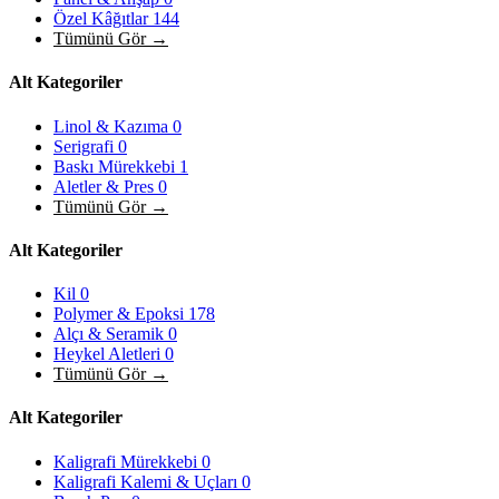
Özel Kâğıtlar
144
Tümünü Gör →
Alt Kategoriler
Linol & Kazıma
0
Serigrafi
0
Baskı Mürekkebi
1
Aletler & Pres
0
Tümünü Gör →
Alt Kategoriler
Kil
0
Polymer & Epoksi
178
Alçı & Seramik
0
Heykel Aletleri
0
Tümünü Gör →
Alt Kategoriler
Kaligrafi Mürekkebi
0
Kaligrafi Kalemi & Uçları
0