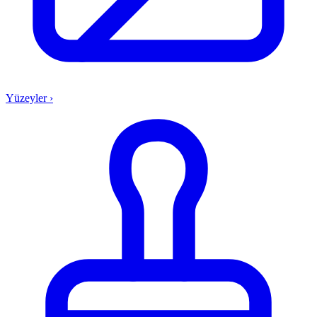
Yüzeyler
›