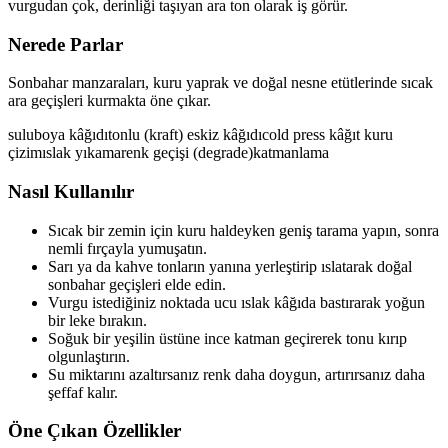
vurgudan çok, derinliği taşıyan ara ton olarak iş görür.
Nerede Parlar
Sonbahar manzaraları, kuru yaprak ve doğal nesne etütlerinde sıcak
ara geçişleri kurmakta öne çıkar.
suluboya kâğıdı
tonlu (kraft) eskiz kâğıdı
cold press kâğıt
kuru
çizim
ıslak yıkama
renk geçişi (degrade)
katmanlama
Nasıl Kullanılır
Sıcak bir zemin için kuru haldeyken geniş tarama yapın, sonra
nemli fırçayla yumuşatın.
Sarı ya da kahve tonların yanına yerleştirip ıslatarak doğal
sonbahar geçişleri elde edin.
Vurgu istediğiniz noktada ucu ıslak kâğıda bastırarak yoğun
bir leke bırakın.
Soğuk bir yeşilin üstüne ince katman geçirerek tonu kırıp
olgunlaştırın.
Su miktarını azaltırsanız renk daha doygun, artırırsanız daha
şeffaf kalır.
Öne Çıkan Özellikler