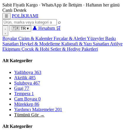
Sabit Fiyatlı Kargo
·
WhatsApp
ile İletişim
·
Haftanın her günü
Canlı Destek
POL
İ
KRAMI
☰
⌕
👤
Hesabım
🛒
🇹🇷
TR
▾
Boyalar
Çizim & Kalemler
Fırçalar & Aletler
Yüzeyler
Baskı
Sanatları
Heykel & Modelleme
Kaligrafi & Yazı Sanatları
Atölye
Ekipmanı
Çocuk & Hobi
Setler & Hediye Paketleri
Alt Kategoriler
Yağlıboya
363
Akrilik
485
Suluboya
467
Guaj
77
Tempera
1
Cam Boyası
0
Mürekkep
86
Yardımcı Malzemeler
201
Tümünü Gör →
Alt Kategoriler