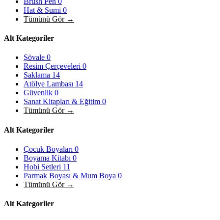
Brush Pen
0
Hat & Sumi
0
Tümünü Gör →
Alt Kategoriler
Şövale
0
Resim Çerçeveleri
0
Saklama
14
Atölye Lambası
14
Güvenlik
0
Sanat Kitapları & Eğitim
0
Tümünü Gör →
Alt Kategoriler
Çocuk Boyaları
0
Boyama Kitabı
0
Hobi Setleri
11
Parmak Boyası & Mum Boya
0
Tümünü Gör →
Alt Kategoriler