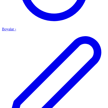
Boyalar
›