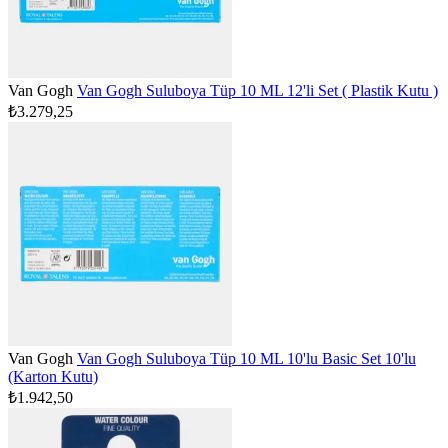
Van Gogh
Van Gogh Suluboya Tüp 10 ML 12'li Set ( Plastik Kutu )
₺3.279,25
Van Gogh
Van Gogh Suluboya Tüp 10 ML 10'lu Basic Set 10'lu
(Karton Kutu)
₺1.942,50