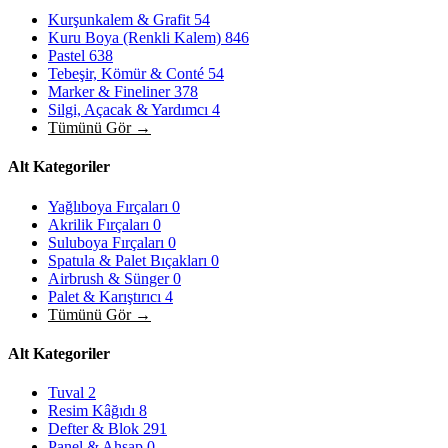
Kurşunkalem & Grafit
54
Kuru Boya (Renkli Kalem)
846
Pastel
638
Tebeşir, Kömür & Conté
54
Marker & Fineliner
378
Silgi, Açacak & Yardımcı
4
Tümünü Gör →
Alt Kategoriler
Yağlıboya Fırçaları
0
Akrilik Fırçaları
0
Suluboya Fırçaları
0
Spatula & Palet Bıçakları
0
Airbrush & Sünger
0
Palet & Karıştırıcı
4
Tümünü Gör →
Alt Kategoriler
Tuval
2
Resim Kâğıdı
8
Defter & Blok
291
Panel & Ahşap
0