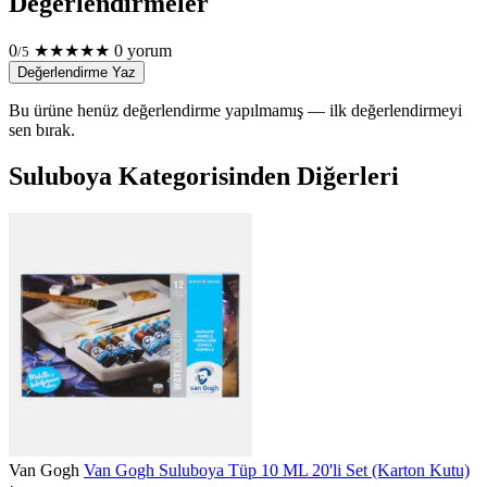
Değerlendirmeler
0
★
★
★
★
★
0 yorum
/5
Değerlendirme Yaz
Bu ürüne henüz değerlendirme yapılmamış — ilk değerlendirmeyi
sen bırak.
Suluboya Kategorisinden Diğerleri
Van Gogh
Van Gogh Suluboya Tüp 10 ML 20'li Set (Karton Kutu)