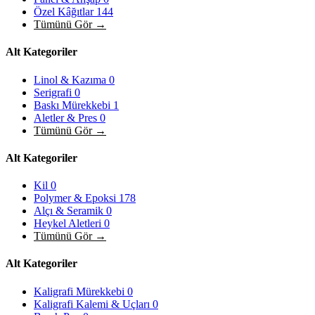
Özel Kâğıtlar
144
Tümünü Gör →
Alt Kategoriler
Linol & Kazıma
0
Serigrafi
0
Baskı Mürekkebi
1
Aletler & Pres
0
Tümünü Gör →
Alt Kategoriler
Kil
0
Polymer & Epoksi
178
Alçı & Seramik
0
Heykel Aletleri
0
Tümünü Gör →
Alt Kategoriler
Kaligrafi Mürekkebi
0
Kaligrafi Kalemi & Uçları
0