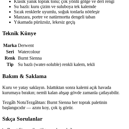
Klasik yanık toprak tonu; çok yönlü gölge ve deri rengi
Su bazlı: kuru çizim ve suluboya tek kalemde
Sıcak renklerle uyumlu, soğuk tonlarla nötrleşir
Manzara, portre ve natürmortta dengeli taban
Yıkamada pürüzsüz, lekesiz geçiş
Teknik Künye
Marka
Derwent
Seri
Watercolour
Renk
Burnt Sienna
Tip
Su bazlı (water-soluble) renkli kalem, tekli
Bakım & Saklama
Kuru ve yatay saklayın. Islattıktan sonra kalemi açık havada
kurumaya bırakın; nemli kalan ahşap gövde zamanla çatlayabilir.
Tezgâh Notu
Tezgâhtan: Burnt Sienna her toprak paletinin
başlangıcıdır — azını koy, çok iş görür.
Sıkça Sorulanlar