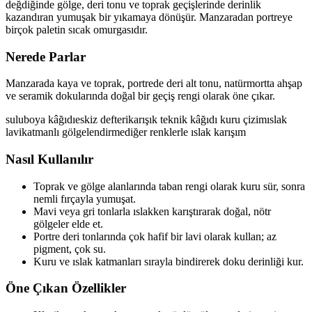
değdiğinde gölge, deri tonu ve toprak geçişlerinde derinlik
kazandıran yumuşak bir yıkamaya dönüşür. Manzaradan portreye
birçok paletin sıcak omurgasıdır.
Nerede Parlar
Manzarada kaya ve toprak, portrede deri alt tonu, natürmortta ahşap
ve seramik dokularında doğal bir geçiş rengi olarak öne çıkar.
suluboya kâğıdı
eskiz defteri
karışık teknik kâğıdı
kuru çizim
ıslak
lavi
katmanlı gölgelendirme
diğer renklerle ıslak karışım
Nasıl Kullanılır
Toprak ve gölge alanlarında taban rengi olarak kuru sür, sonra
nemli fırçayla yumuşat.
Mavi veya gri tonlarla ıslakken karıştırarak doğal, nötr
gölgeler elde et.
Portre deri tonlarında çok hafif bir lavi olarak kullan; az
pigment, çok su.
Kuru ve ıslak katmanları sırayla bindirerek doku derinliği kur.
Öne Çıkan Özellikler