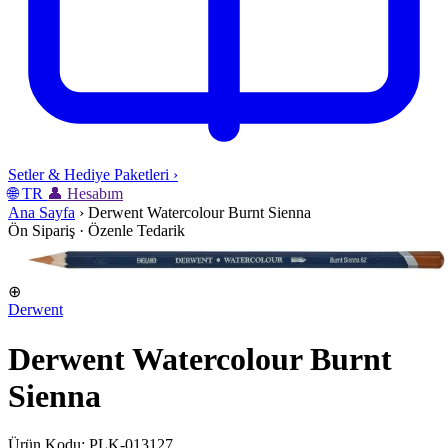
Setler & Hediye Paketleri
›
🌐
TR
👤
Hesabım
Ana Sayfa
›
Derwent Watercolour Burnt Sienna
Ön Sipariş · Özenle Tedarik
⊕
Derwent
Derwent Watercolour Burnt
Sienna
Ürün Kodu: PLK-013127