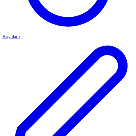
Boyalar
›