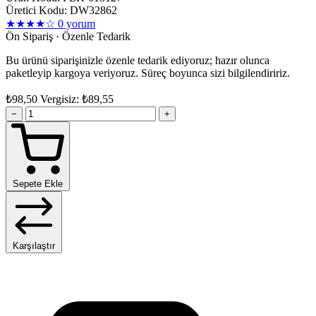
Üretici Kodu: DW32862
★★★★☆
0 yorum
Ön Sipariş · Özenle Tedarik
Bu ürünü siparişinizle özenle tedarik ediyoruz; hazır olunca
paketleyip kargoya veriyoruz. Süreç boyunca sizi bilgilendiririz.
₺98,50
Vergisiz: ₺89,55
−
+
Sepete Ekle
Karşılaştır