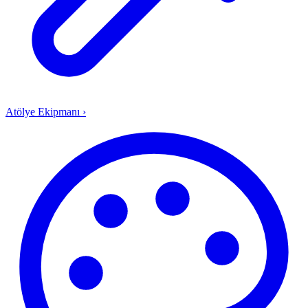
Atölye Ekipmanı
›