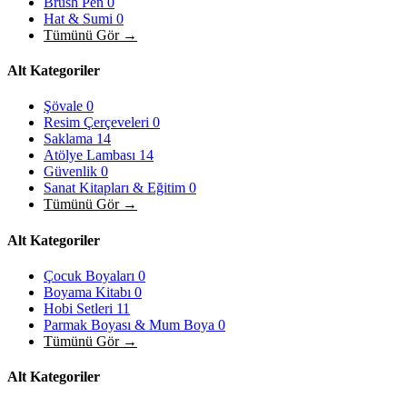
Brush Pen
0
Hat & Sumi
0
Tümünü Gör →
Alt Kategoriler
Şövale
0
Resim Çerçeveleri
0
Saklama
14
Atölye Lambası
14
Güvenlik
0
Sanat Kitapları & Eğitim
0
Tümünü Gör →
Alt Kategoriler
Çocuk Boyaları
0
Boyama Kitabı
0
Hobi Setleri
11
Parmak Boyası & Mum Boya
0
Tümünü Gör →
Alt Kategoriler