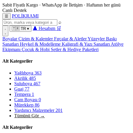
Sabit Fiyatlı Kargo
·
WhatsApp
ile İletişim
·
Haftanın her günü
Canlı Destek
POL
İ
KRAMI
☰
⌕
👤
Hesabım
🛒
🇹🇷
TR
▾
Boyalar
Çizim & Kalemler
Fırçalar & Aletler
Yüzeyler
Baskı
Sanatları
Heykel & Modelleme
Kaligrafi & Yazı Sanatları
Atölye
Ekipmanı
Çocuk & Hobi
Setler & Hediye Paketleri
Alt Kategoriler
Yağlıboya
363
Akrilik
485
Suluboya
467
Guaj
77
Tempera
1
Cam Boyası
0
Mürekkep
86
Yardımcı Malzemeler
201
Tümünü Gör →
Alt Kategoriler