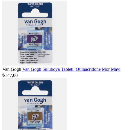
Van Gogh
Van Gogh Suluboya Tableti: Quinacridone Mor Mavi
₺147,00