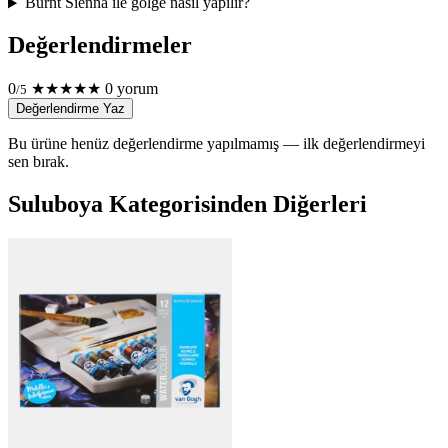
Burnt Sienna ile gölge nasıl yapılır?
Değerlendirmeler
0
★
★
★
★
★
0 yorum
/5
Değerlendirme Yaz
Bu ürüne henüz değerlendirme yapılmamış — ilk değerlendirmeyi
sen bırak.
Suluboya Kategorisinden Diğerleri