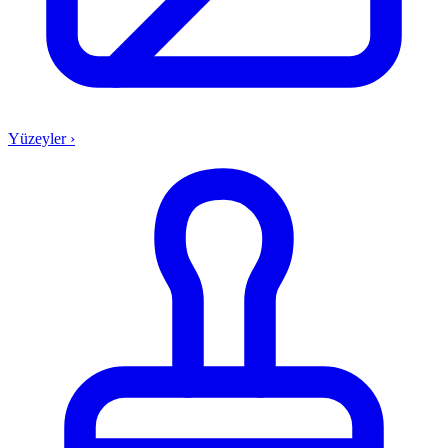
Yüzeyler
›