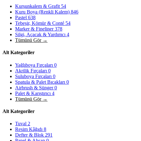
Kurşunkalem & Grafit
54
Kuru Boya (Renkli Kalem)
846
Pastel
638
Tebeşir, Kömür & Conté
54
Marker & Fineliner
378
Silgi, Açacak & Yardımcı
4
Tümünü Gör →
Alt Kategoriler
Yağlıboya Fırçaları
0
Akrilik Fırçaları
0
Suluboya Fırçaları
0
Spatula & Palet Bıçakları
0
Airbrush & Sünger
0
Palet & Karıştırıcı
4
Tümünü Gör →
Alt Kategoriler
Tuval
2
Resim Kâğıdı
8
Defter & Blok
291
Panel & Ahşap
0