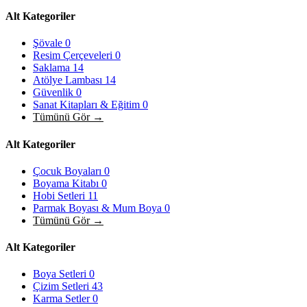
Alt Kategoriler
Şövale
0
Resim Çerçeveleri
0
Saklama
14
Atölye Lambası
14
Güvenlik
0
Sanat Kitapları & Eğitim
0
Tümünü Gör →
Alt Kategoriler
Çocuk Boyaları
0
Boyama Kitabı
0
Hobi Setleri
11
Parmak Boyası & Mum Boya
0
Tümünü Gör →
Alt Kategoriler
Boya Setleri
0
Çizim Setleri
43
Karma Setler
0