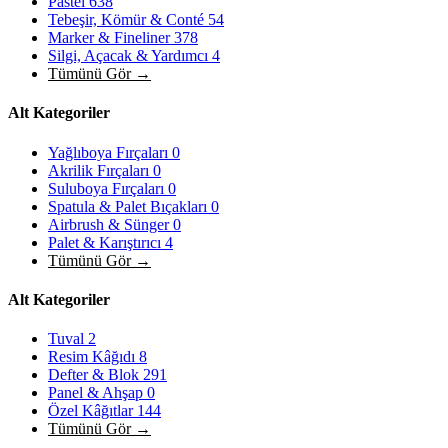
Pastel
638
Tebeşir, Kömür & Conté
54
Marker & Fineliner
378
Silgi, Açacak & Yardımcı
4
Tümünü Gör →
Alt Kategoriler
Yağlıboya Fırçaları
0
Akrilik Fırçaları
0
Suluboya Fırçaları
0
Spatula & Palet Bıçakları
0
Airbrush & Sünger
0
Palet & Karıştırıcı
4
Tümünü Gör →
Alt Kategoriler
Tuval
2
Resim Kâğıdı
8
Defter & Blok
291
Panel & Ahşap
0
Özel Kâğıtlar
144
Tümünü Gör →