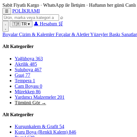
Sabit Fiyatlı Kargo
·
WhatsApp
ile İletişim
·
Haftanın her günü
Canlı
POL
İ
KRAMI
☰
⌕
👤
Hesabım
🛒
🇹🇷
TR
▾
Boyalar
Çizim & Kalemler
Fırçalar & Aletler
Yüzeyler
Baskı Sanatla
Alt Kategoriler
Yağlıboya
363
Akrilik
485
Suluboya
467
Guaj
77
Tempera
1
Cam Boyası
0
Mürekkep
86
Yardımcı Malzemeler
201
Tümünü Gör →
Alt Kategoriler
Kurşunkalem & Grafit
54
Kuru Boya (Renkli Kalem)
846