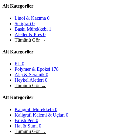
Alt Kategoriler
Linol & Kazıma
0
Serigrafi
0
Baskı Mürekkebi
1
Aletler & Pres
0
Tümünü Gör →
Alt Kategoriler
Kil
0
Polymer & Epoksi
178
Alçı & Seramik
0
Heykel Aletleri
0
Tümünü Gör →
Alt Kategoriler
Kaligrafi Mürekkebi
0
Kaligrafi Kalemi & Uçları
0
Brush Pen
0
Hat & Sumi
0
Tümünü Gör →