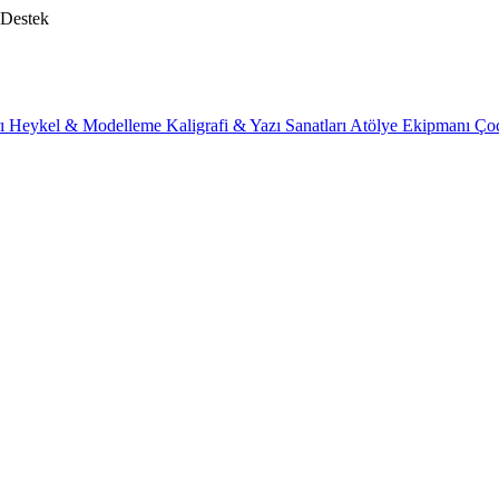
 Destek
rı
Heykel & Modelleme
Kaligrafi & Yazı Sanatları
Atölye Ekipmanı
Ço