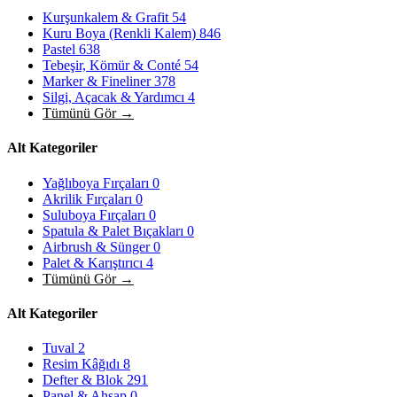
Kurşunkalem & Grafit
54
Kuru Boya (Renkli Kalem)
846
Pastel
638
Tebeşir, Kömür & Conté
54
Marker & Fineliner
378
Silgi, Açacak & Yardımcı
4
Tümünü Gör →
Alt Kategoriler
Yağlıboya Fırçaları
0
Akrilik Fırçaları
0
Suluboya Fırçaları
0
Spatula & Palet Bıçakları
0
Airbrush & Sünger
0
Palet & Karıştırıcı
4
Tümünü Gör →
Alt Kategoriler
Tuval
2
Resim Kâğıdı
8
Defter & Blok
291
Panel & Ahşap
0