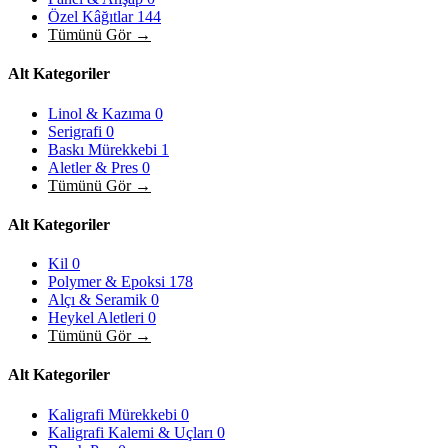
Özel Kâğıtlar
144
Tümünü Gör →
Alt Kategoriler
Linol & Kazıma
0
Serigrafi
0
Baskı Mürekkebi
1
Aletler & Pres
0
Tümünü Gör →
Alt Kategoriler
Kil
0
Polymer & Epoksi
178
Alçı & Seramik
0
Heykel Aletleri
0
Tümünü Gör →
Alt Kategoriler
Kaligrafi Mürekkebi
0
Kaligrafi Kalemi & Uçları
0