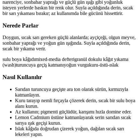
narenciye, sonbahar yaprağı ve güçlü gün ışığı gibi yoğunluk
isteyen yerlerde baskın bir renk olur. Suyla açıldığında derin, sıcak
bir sarı yıkaması bırakır; az kullanımda bile gücünü hissettirir.
Nerede Parlar
Doygun, sıcak sarı gereken güçlü alanlarda; ayçiçeği, olgun meyve,
sonbahar yaprağı ve yoğun gün ışığında. Suyla açıldığında derin,
sıcak bir yıkama verir.
sulu boya kâğıdı
mixed-media defteri
granül dokulu kâğıt
yıkama
(wash)
turuncuya geçiş katmanı
yoğun vurgu
kuru-üstü-ıslak
Nasıl Kullanılır
Sarıdan turuncuya geçişte ara ton olarak sürün, kırmızıyla
katmanlayın.
Kuru tarayıp nemli fırçayla çözerek derin, sıcak bir sulu boya
alanı kurun.
Az kullanın; pigmenti güçlüdür, karışımı hızla domine eder.
Lemon Cadmium üstüne katmanlayarak serin sarıdan sıcak
sarıya ışık geçişi kurun.
Islak kâğıda doğrudan çizerek yoğun, dağılan sıcak sarı
lekeleri yapın.