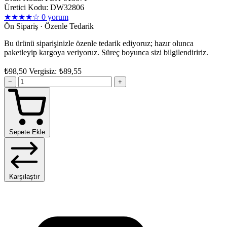
Üretici Kodu: DW32806
★★★★☆
0 yorum
Ön Sipariş · Özenle Tedarik
Bu ürünü siparişinizle özenle tedarik ediyoruz; hazır olunca
paketleyip kargoya veriyoruz. Süreç boyunca sizi bilgilendiririz.
₺98,50
Vergisiz: ₺89,55
−
+
Sepete Ekle
Karşılaştır