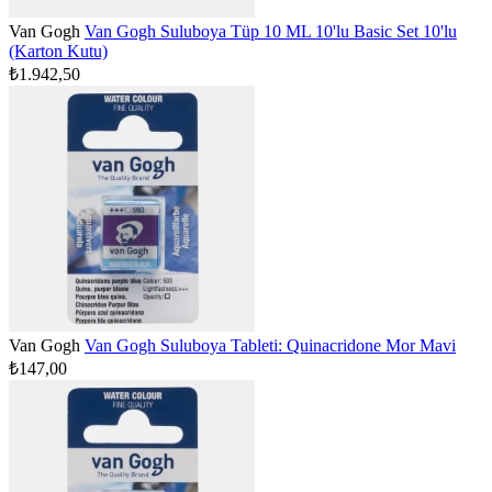
Van Gogh
Van Gogh Suluboya Tüp 10 ML 10'lu Basic Set 10'lu
(Karton Kutu)
₺1.942,50
Van Gogh
Van Gogh Suluboya Tableti: Quinacridone Mor Mavi
₺147,00