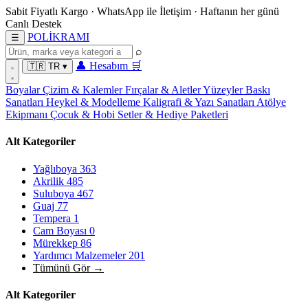
Sabit Fiyatlı Kargo
·
WhatsApp
ile İletişim
·
Haftanın her günü
Canlı Destek
POL
İ
KRAMI
☰
⌕
👤
Hesabım
🛒
🇹🇷
TR
▾
Boyalar
Çizim & Kalemler
Fırçalar & Aletler
Yüzeyler
Baskı
Sanatları
Heykel & Modelleme
Kaligrafi & Yazı Sanatları
Atölye
Ekipmanı
Çocuk & Hobi
Setler & Hediye Paketleri
Alt Kategoriler
Yağlıboya
363
Akrilik
485
Suluboya
467
Guaj
77
Tempera
1
Cam Boyası
0
Mürekkep
86
Yardımcı Malzemeler
201
Tümünü Gör →
Alt Kategoriler