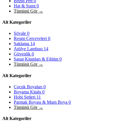
Brush Pen
0
Hat & Sumi
0
Tümünü Gör →
Alt Kategoriler
Şövale
0
Resim Çerçeveleri
0
Saklama
14
Atölye Lambası
14
Güvenlik
0
Sanat Kitapları & Eğitim
0
Tümünü Gör →
Alt Kategoriler
Çocuk Boyaları
0
Boyama Kitabı
0
Hobi Setleri
11
Parmak Boyası & Mum Boya
0
Tümünü Gör →
Alt Kategoriler