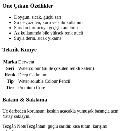
Öne Çıkan Özellikler
Doygun, sıcak, güçlü sarı
Su ile çözülen; kuru ve sulu kullanım
Sarıdan turuncuya geçişin ara tonu
Az kullanımda bile yüksek renk gücü
Suyla derin, sıcak yıkama
Teknik Künye
Marka
Derwent
Seri
Watercolour (su ile çözülen renkli kalem)
Renk
Deep Cadmium
Tip
Water-soluble Colour Pencil
Tier
Premium Core
Bakım & Saklama
Uç darbeden korunsun; keskin açacakla yumuşak basınçla açın.
Yatay saklayın.
Tezgâh Notu
Tezgâhtan: güçlü sarıdır, kısa tutun; karışımı