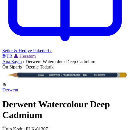
Setler & Hediye Paketleri
›
🌐
TR
👤
Hesabım
Ana Sayfa
›
Derwent Watercolour Deep Cadmium
Ön Sipariş · Özenle Tedarik
⊕
Derwent
Derwent Watercolour Deep
Cadmium
Ürün Kodu: PLK-013071