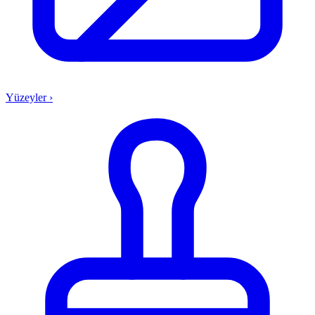
Yüzeyler
›