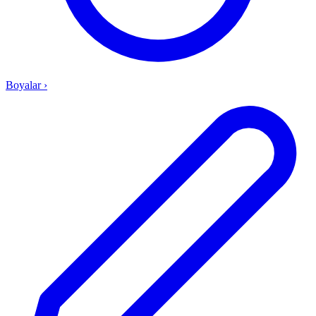
Boyalar
›