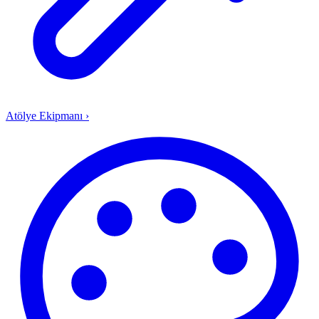
Atölye Ekipmanı
›