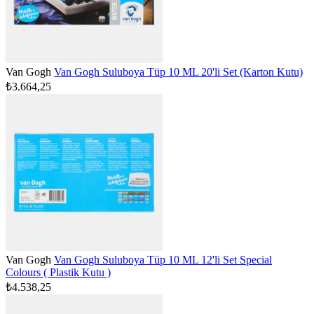
Van Gogh
Van Gogh Suluboya Tüp 10 ML 20'li Set (Karton Kutu)
₺3.664,25
Van Gogh
Van Gogh Suluboya Tüp 10 ML 12'li Set Special
Colours ( Plastik Kutu )
₺4.538,25