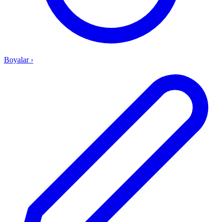
Boyalar
›