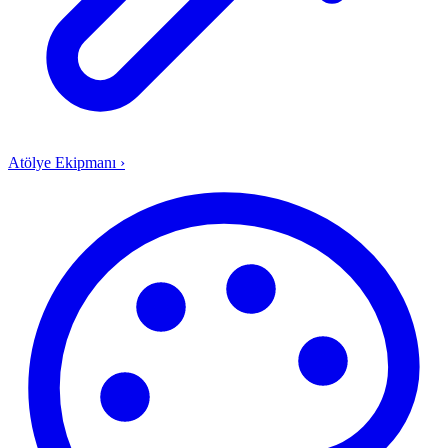
Atölye Ekipmanı
›