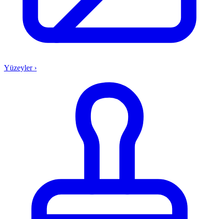
Yüzeyler
›