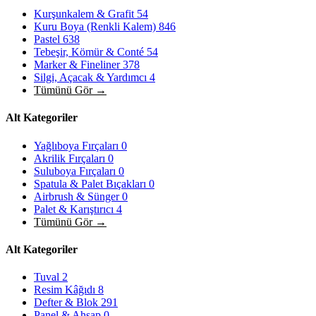
Kurşunkalem & Grafit
54
Kuru Boya (Renkli Kalem)
846
Pastel
638
Tebeşir, Kömür & Conté
54
Marker & Fineliner
378
Silgi, Açacak & Yardımcı
4
Tümünü Gör →
Alt Kategoriler
Yağlıboya Fırçaları
0
Akrilik Fırçaları
0
Suluboya Fırçaları
0
Spatula & Palet Bıçakları
0
Airbrush & Sünger
0
Palet & Karıştırıcı
4
Tümünü Gör →
Alt Kategoriler
Tuval
2
Resim Kâğıdı
8
Defter & Blok
291
Panel & Ahşap
0