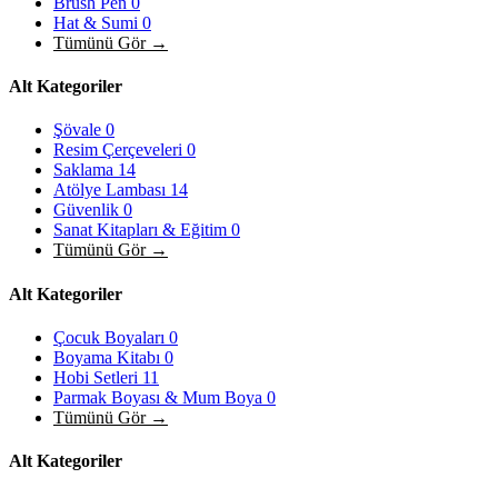
Brush Pen
0
Hat & Sumi
0
Tümünü Gör →
Alt Kategoriler
Şövale
0
Resim Çerçeveleri
0
Saklama
14
Atölye Lambası
14
Güvenlik
0
Sanat Kitapları & Eğitim
0
Tümünü Gör →
Alt Kategoriler
Çocuk Boyaları
0
Boyama Kitabı
0
Hobi Setleri
11
Parmak Boyası & Mum Boya
0
Tümünü Gör →
Alt Kategoriler