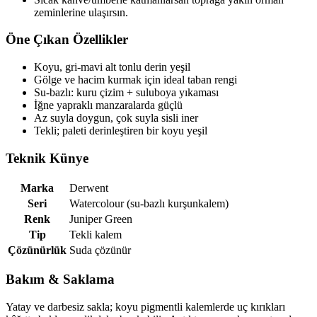
zeminlerine ulaşırsın.
Öne Çıkan Özellikler
Koyu, gri-mavi alt tonlu derin yeşil
Gölge ve hacim kurmak için ideal taban rengi
Su-bazlı: kuru çizim + suluboya yıkaması
İğne yapraklı manzaralarda güçlü
Az suyla doygun, çok suyla sisli iner
Tekli; paleti derinleştiren bir koyu yeşil
Teknik Künye
Marka
Derwent
Seri
Watercolour (su-bazlı kurşunkalem)
Renk
Juniper Green
Tip
Tekli kalem
Çözünürlük
Suda çözünür
Bakım & Saklama
Yatay ve darbesiz sakla; koyu pigmentli kalemlerde uç kırıkları