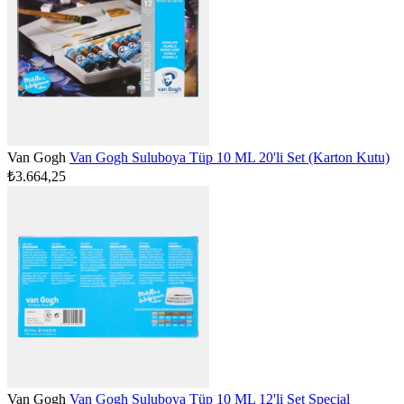
Van Gogh
Van Gogh Suluboya Tüp 10 ML 20'li Set (Karton Kutu)
₺3.664,25
Van Gogh
Van Gogh Suluboya Tüp 10 ML 12'li Set Special