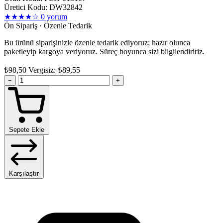
Üretici Kodu: DW32842
★★★★☆
0 yorum
Ön Sipariş · Özenle Tedarik
Bu ürünü siparişinizle özenle tedarik ediyoruz; hazır olunca
paketleyip kargoya veriyoruz. Süreç boyunca sizi bilgilendiririz.
₺98,50
Vergisiz: ₺89,55
−
+
Sepete Ekle
Karşılaştır