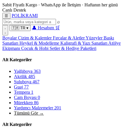
Sabit Fiyatlı Kargo
·
WhatsApp
ile İletişim
·
Haftanın her günü
Canlı Destek
POL
İ
KRAMI
☰
⌕
👤
Hesabım
🛒
🇹🇷
TR
▾
Boyalar
Çizim & Kalemler
Fırçalar & Aletler
Yüzeyler
Baskı
Sanatları
Heykel & Modelleme
Kaligrafi & Yazı Sanatları
Atölye
Ekipmanı
Çocuk & Hobi
Setler & Hediye Paketleri
Alt Kategoriler
Yağlıboya
363
Akrilik
485
Suluboya
467
Guaj
77
Tempera
1
Cam Boyası
0
Mürekkep
86
Yardımcı Malzemeler
201
Tümünü Gör →
Alt Kategoriler