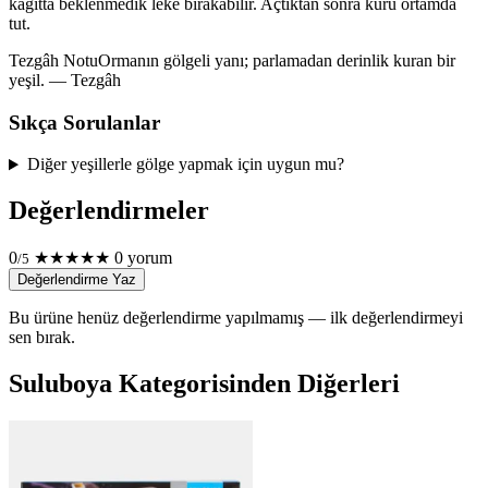
kâğıtta beklenmedik leke bırakabilir. Açtıktan sonra kuru ortamda
tut.
Tezgâh Notu
Ormanın gölgeli yanı; parlamadan derinlik kuran bir
yeşil. — Tezgâh
Sıkça Sorulanlar
Diğer yeşillerle gölge yapmak için uygun mu?
Değerlendirmeler
0
★
★
★
★
★
0 yorum
/5
Değerlendirme Yaz
Bu ürüne henüz değerlendirme yapılmamış — ilk değerlendirmeyi
sen bırak.
Suluboya Kategorisinden Diğerleri