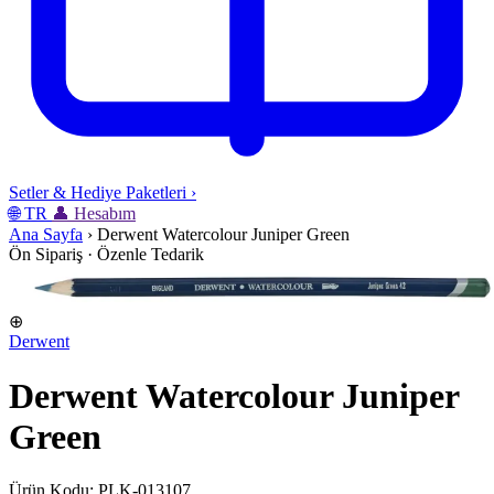
Setler & Hediye Paketleri
›
🌐
TR
👤
Hesabım
Ana Sayfa
›
Derwent Watercolour Juniper Green
Ön Sipariş · Özenle Tedarik
⊕
Derwent
Derwent Watercolour Juniper
Green
Ürün Kodu: PLK-013107