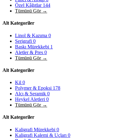
Özel Kâğıtlar
144
Tümünü Gör →
Alt Kategoriler
Linol & Kazıma
0
Serigrafi
0
Baskı Mürekkebi
1
Aletler & Pres
0
Tümünü Gör →
Alt Kategoriler
Kil
0
Polymer & Epoksi
178
Alçı & Seramik
0
Heykel Aletleri
0
Tümünü Gör →
Alt Kategoriler
Kaligrafi Mürekkebi
0
Kaligrafi Kalemi & Uçları
0