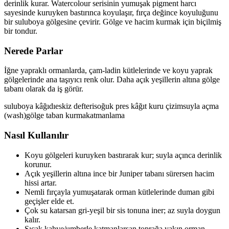
derinlik kurar. Watercolour serisinin yumuşak pigment harcı
sayesinde kuruyken bastırınca koyulaşır, fırça değince koyuluğunu
bir suluboya gölgesine çevirir. Gölge ve hacim kurmak için biçilmiş
bir tondur.
Nerede Parlar
İğne yapraklı ormanlarda, çam-ladin kütlelerinde ve koyu yaprak
gölgelerinde ana taşıyıcı renk olur. Daha açık yeşillerin altına gölge
tabanı olarak da iş görür.
suluboya kâğıdı
eskiz defteri
soğuk pres kâğıt
kuru çizim
suyla açma
(wash)
gölge taban kurma
katmanlama
Nasıl Kullanılır
Koyu gölgeleri kuruyken bastırarak kur; suyla açınca derinlik
korunur.
Açık yeşillerin altına ince bir Juniper tabanı sürersen hacim
hissi artar.
Nemli fırçayla yumuşatarak orman kütlelerinde duman gibi
geçişler elde et.
Çok su katarsan gri-yeşil bir sis tonuna iner; az suyla doygun
kalır.
Sıcak kahve/umberle katmanlarsan toprağa yakın orman