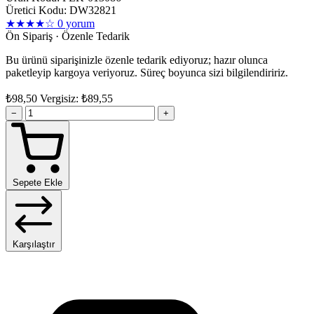
Üretici Kodu: DW32821
★★★★☆
0 yorum
Ön Sipariş · Özenle Tedarik
Bu ürünü siparişinizle özenle tedarik ediyoruz; hazır olunca
paketleyip kargoya veriyoruz. Süreç boyunca sizi bilgilendiririz.
₺98,50
Vergisiz: ₺89,55
−
+
Sepete Ekle
Karşılaştır