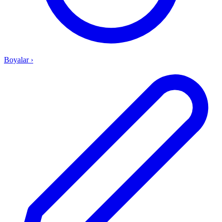
Boyalar
›