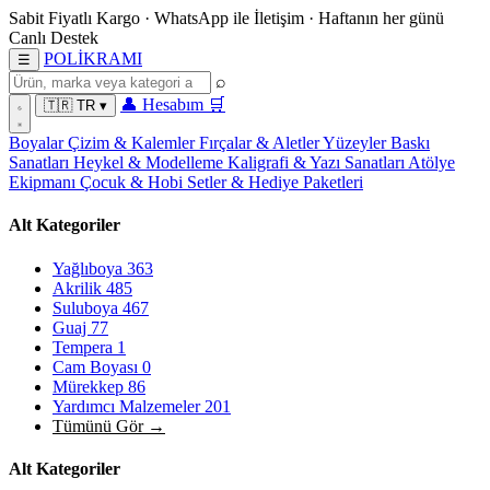
Sabit Fiyatlı Kargo
·
WhatsApp
ile İletişim
·
Haftanın her günü
Canlı Destek
POL
İ
KRAMI
☰
⌕
👤
Hesabım
🛒
🇹🇷
TR
▾
Boyalar
Çizim & Kalemler
Fırçalar & Aletler
Yüzeyler
Baskı
Sanatları
Heykel & Modelleme
Kaligrafi & Yazı Sanatları
Atölye
Ekipmanı
Çocuk & Hobi
Setler & Hediye Paketleri
Alt Kategoriler
Yağlıboya
363
Akrilik
485
Suluboya
467
Guaj
77
Tempera
1
Cam Boyası
0
Mürekkep
86
Yardımcı Malzemeler
201
Tümünü Gör →
Alt Kategoriler