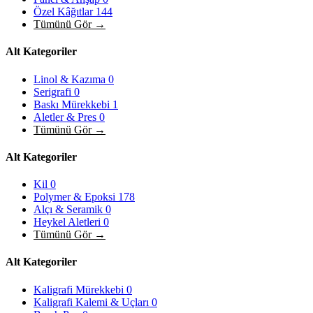
Özel Kâğıtlar
144
Tümünü Gör →
Alt Kategoriler
Linol & Kazıma
0
Serigrafi
0
Baskı Mürekkebi
1
Aletler & Pres
0
Tümünü Gör →
Alt Kategoriler
Kil
0
Polymer & Epoksi
178
Alçı & Seramik
0
Heykel Aletleri
0
Tümünü Gör →
Alt Kategoriler
Kaligrafi Mürekkebi
0
Kaligrafi Kalemi & Uçları
0