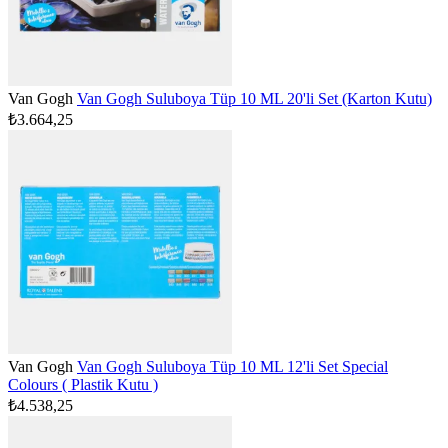
Van Gogh
Van Gogh Suluboya Tüp 10 ML 20'li Set (Karton Kutu)
₺3.664,25
Van Gogh
Van Gogh Suluboya Tüp 10 ML 12'li Set Special
Colours ( Plastik Kutu )
₺4.538,25