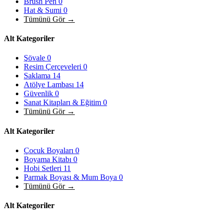
Brush Pen
0
Hat & Sumi
0
Tümünü Gör →
Alt Kategoriler
Şövale
0
Resim Çerçeveleri
0
Saklama
14
Atölye Lambası
14
Güvenlik
0
Sanat Kitapları & Eğitim
0
Tümünü Gör →
Alt Kategoriler
Çocuk Boyaları
0
Boyama Kitabı
0
Hobi Setleri
11
Parmak Boyası & Mum Boya
0
Tümünü Gör →
Alt Kategoriler