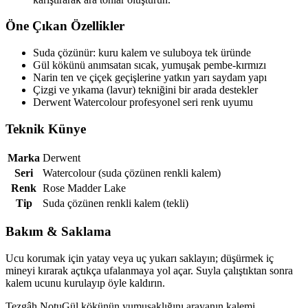
Öne Çıkan Özellikler
Suda çözünür: kuru kalem ve suluboya tek üründe
Gül kökünü anımsatan sıcak, yumuşak pembe-kırmızı
Narin ten ve çiçek geçişlerine yatkın yarı saydam yapı
Çizgi ve yıkama (lavur) tekniğini bir arada destekler
Derwent Watercolour profesyonel seri renk uyumu
Teknik Künye
Marka
Derwent
Seri
Watercolour (suda çözünen renkli kalem)
Renk
Rose Madder Lake
Tip
Suda çözünen renkli kalem (tekli)
Bakım & Saklama
Ucu korumak için yatay veya uç yukarı saklayın; düşürmek iç
mineyi kırarak açtıkça ufalanmaya yol açar. Suyla çalıştıktan sonra
kalem ucunu kurulayıp öyle kaldırın.
Tezgâh Notu
Gül kökünün yumuşaklığını arayanın kalemi.