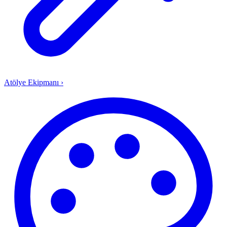
Atölye Ekipmanı
›