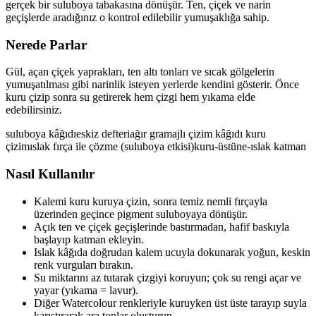
gerçek bir suluboya tabakasına dönüşür. Ten, çiçek ve narin
geçişlerde aradığınız o kontrol edilebilir yumuşaklığa sahip.
Nerede Parlar
Gül, açan çiçek yaprakları, ten altı tonları ve sıcak gölgelerin
yumuşatılması gibi narinlik isteyen yerlerde kendini gösterir. Önce
kuru çizip sonra su getirerek hem çizgi hem yıkama elde
edebilirsiniz.
suluboya kâğıdı
eskiz defteri
ağır gramajlı çizim kâğıdı
kuru
çizim
ıslak fırça ile çözme (suluboya etkisi)
kuru-üstüne-ıslak katman
Nasıl Kullanılır
Kalemi kuru kuruya çizin, sonra temiz nemli fırçayla
üzerinden geçince pigment suluboyaya dönüşür.
Açık ten ve çiçek geçişlerinde bastırmadan, hafif baskıyla
başlayıp katman ekleyin.
Islak kâğıda doğrudan kalem ucuyla dokunarak yoğun, keskin
renk vurguları bırakın.
Su miktarını az tutarak çizgiyi koruyun; çok su rengi açar ve
yayar (yıkama = lavur).
Diğer Watercolour renkleriyle kuruyken üst üste tarayıp suyla
karıştırarak ara tonlar oluşturun.