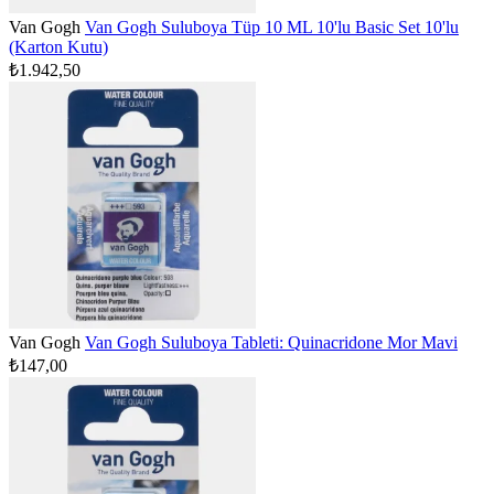
Van Gogh
Van Gogh Suluboya Tüp 10 ML 10'lu Basic Set 10'lu
(Karton Kutu)
₺1.942,50
Van Gogh
Van Gogh Suluboya Tableti: Quinacridone Mor Mavi
₺147,00