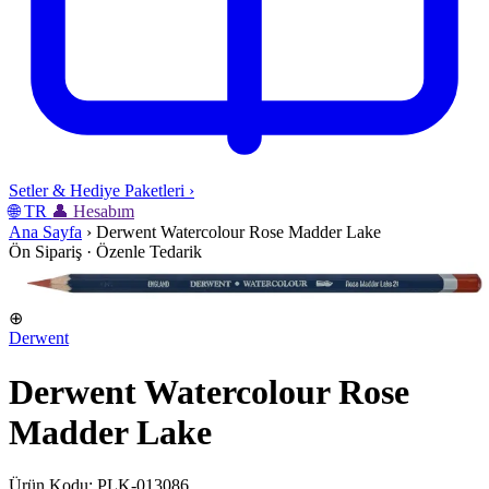
Setler & Hediye Paketleri
›
🌐
TR
👤
Hesabım
Ana Sayfa
›
Derwent Watercolour Rose Madder Lake
Ön Sipariş · Özenle Tedarik
⊕
Derwent
Derwent Watercolour Rose
Madder Lake
Ürün Kodu: PLK-013086