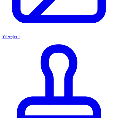
Yüzeyler
›