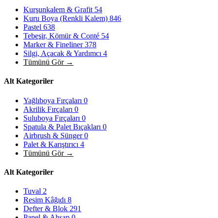
Kurşunkalem & Grafit
54
Kuru Boya (Renkli Kalem)
846
Pastel
638
Tebeşir, Kömür & Conté
54
Marker & Fineliner
378
Silgi, Açacak & Yardımcı
4
Tümünü Gör →
Alt Kategoriler
Yağlıboya Fırçaları
0
Akrilik Fırçaları
0
Suluboya Fırçaları
0
Spatula & Palet Bıçakları
0
Airbrush & Sünger
0
Palet & Karıştırıcı
4
Tümünü Gör →
Alt Kategoriler
Tuval
2
Resim Kâğıdı
8
Defter & Blok
291
Panel & Ahşap
0