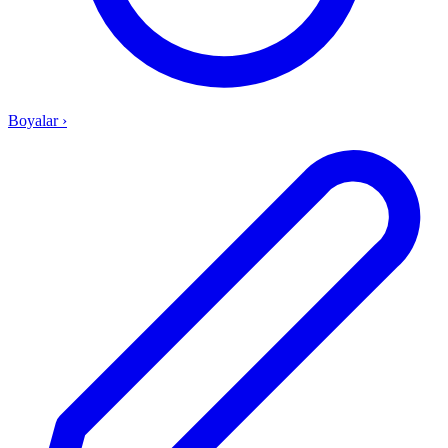
Boyalar
›