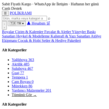
Sabit Fiyatlı Kargo
·
WhatsApp
ile İletişim
·
Haftanın her günü
Canlı Destek
POL
İ
KRAMI
☰
⌕
👤
Hesabım
🛒
🇹🇷
TR
▾
Boyalar
Çizim & Kalemler
Fırçalar & Aletler
Yüzeyler
Baskı
Sanatları
Heykel & Modelleme
Kaligrafi & Yazı Sanatları
Atölye
Ekipmanı
Çocuk & Hobi
Setler & Hediye Paketleri
Alt Kategoriler
Yağlıboya
363
Akrilik
485
Suluboya
467
Guaj
77
Tempera
1
Cam Boyası
0
Mürekkep
86
Yardımcı Malzemeler
201
Tümünü Gör →
Alt Kategoriler