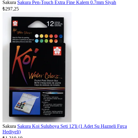
Sakura
Sakura Pen-Touch Extra Fine Kalem 0.7mm Siyah
₺297,25
Sakura
Sakura Koi Suluboya Seti 12'li (1 Adet Su Hazneli Fırça
Hediyeli)