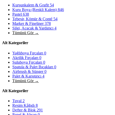
Kurşunkalem & Grafit
54
Kuru Boya (Renkli Kalem)
846
Pastel
638
Tebeşir, Kömür & Conté
54
Marker & Fineliner
378
Silgi, Açacak & Yardımcı
4
Tümünü Gör →
Alt Kategoriler
Yağlıboya Fırçaları
0
Akrilik Fırçaları
0
Suluboya Fırçaları
0
Spatula & Palet Bıçakları
0
Airbrush & Sünger
0
Palet & Karıştırıcı
4
Tümünü Gör →
Alt Kategoriler
Tuval
2
Resim Kâğıdı
8
Defter & Blok
291
Panel & Ahşap
0