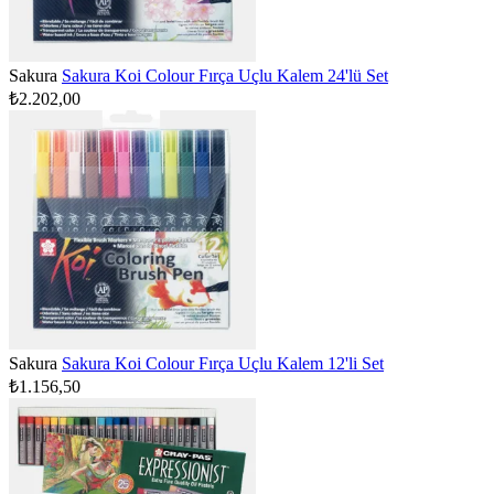
Sakura
Sakura Koi Colour Fırça Uçlu Kalem 24'lü Set
₺2.202,00
Sakura
Sakura Koi Colour Fırça Uçlu Kalem 12'li Set
₺1.156,50