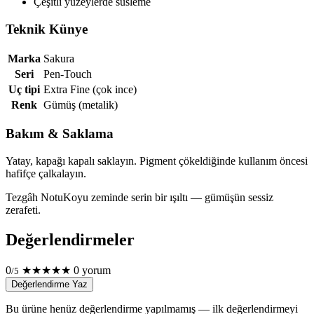
Çeşitli yüzeylerde süsleme
Teknik Künye
Marka
Sakura
Seri
Pen-Touch
Uç tipi
Extra Fine (çok ince)
Renk
Gümüş (metalik)
Bakım & Saklama
Yatay, kapağı kapalı saklayın. Pigment çökeldiğinde kullanım öncesi
hafifçe çalkalayın.
Tezgâh Notu
Koyu zeminde serin bir ışıltı — gümüşün sessiz
zerafeti.
Değerlendirmeler
0
★
★
★
★
★
0 yorum
/5
Değerlendirme Yaz
Bu ürüne henüz değerlendirme yapılmamış — ilk değerlendirmeyi