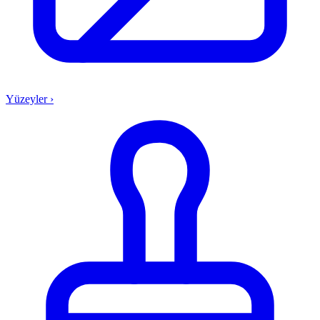
Yüzeyler
›