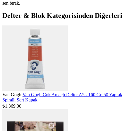
sen bırak.
Defter & Blok Kategorisinden Diğerleri
Van Gogh
Van Gogh Çok Amaçlı Defter A5 - 160 Gr. 50 Yaprak
Spiralli Sert Kapak
₺1.369,00