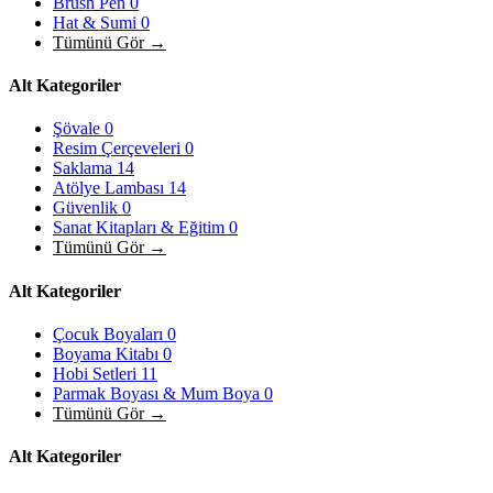
Brush Pen
0
Hat & Sumi
0
Tümünü Gör →
Alt Kategoriler
Şövale
0
Resim Çerçeveleri
0
Saklama
14
Atölye Lambası
14
Güvenlik
0
Sanat Kitapları & Eğitim
0
Tümünü Gör →
Alt Kategoriler
Çocuk Boyaları
0
Boyama Kitabı
0
Hobi Setleri
11
Parmak Boyası & Mum Boya
0
Tümünü Gör →
Alt Kategoriler