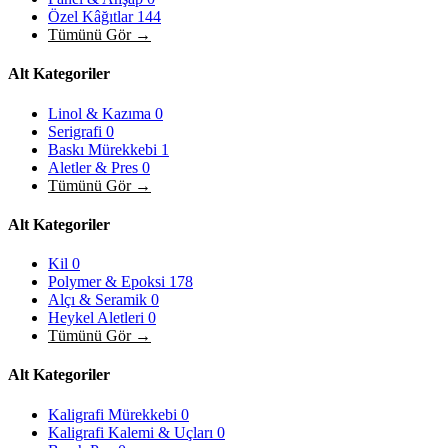
Özel Kâğıtlar
144
Tümünü Gör →
Alt Kategoriler
Linol & Kazıma
0
Serigrafi
0
Baskı Mürekkebi
1
Aletler & Pres
0
Tümünü Gör →
Alt Kategoriler
Kil
0
Polymer & Epoksi
178
Alçı & Seramik
0
Heykel Aletleri
0
Tümünü Gör →
Alt Kategoriler
Kaligrafi Mürekkebi
0
Kaligrafi Kalemi & Uçları
0