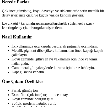
Nerede Parlar
Çok ince gümüş uç, koyu davetiye ve süslemelerde serin metalik bir
detay ister; ince çizgi ve küçük yazıda kendini gösterir.
koyu kağıt / karton
ahşap
cam
metal
taş
plastik
süsleme
el yazısı /
lettering
detay çizimi
vurgulama
işaretleme
Nasıl Kullanılır
İlk kullanımda ucu kağıda bastırarak pigmenti uca indirin.
Metalik pigment dibe çöker; kullanmadan önce kapağı kapalı
çalkalayın.
Koyu zeminde ışıltıyı en iyi yakalamak için ince ve temiz
hatlar çizin.
Cam, metal gibi yüzeylerde kuruma için biraz bekleyin.
Kapağı sıkıca kapatın.
Öne Çıkan Özellikler
Parlak gümüş ton
Extra fine (çok ince) uç — ince detay
Koyu zeminde belirgin ışıltı
Soğuk, modern metalik vurgu