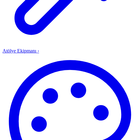
Atölye Ekipmanı
›