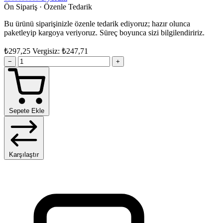
Ön Sipariş · Özenle Tedarik
Bu ürünü siparişinizle özenle tedarik ediyoruz; hazır olunca
paketleyip kargoya veriyoruz. Süreç boyunca sizi bilgilendiririz.
₺297,25
Vergisiz: ₺247,71
−
+
Sepete Ekle
Karşılaştır