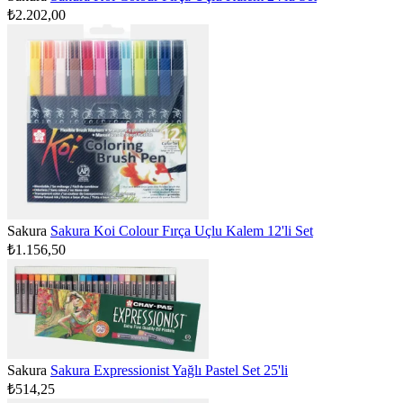
₺2.202,00
Sakura
Sakura Koi Colour Fırça Uçlu Kalem 12'li Set
₺1.156,50
Sakura
Sakura Expressionist Yağlı Pastel Set 25'li
₺514,25