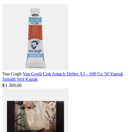
Van Gogh
Van Gogh Çok Amaçlı Defter A5 - 160 Gr. 50 Yaprak
Spiralli Sert Kapak
₺1.369,00