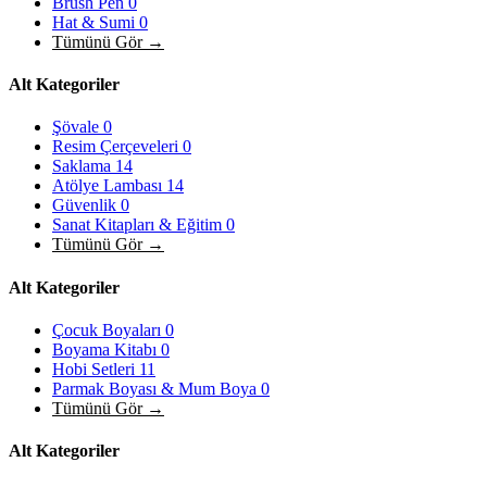
Brush Pen
0
Hat & Sumi
0
Tümünü Gör →
Alt Kategoriler
Şövale
0
Resim Çerçeveleri
0
Saklama
14
Atölye Lambası
14
Güvenlik
0
Sanat Kitapları & Eğitim
0
Tümünü Gör →
Alt Kategoriler
Çocuk Boyaları
0
Boyama Kitabı
0
Hobi Setleri
11
Parmak Boyası & Mum Boya
0
Tümünü Gör →
Alt Kategoriler