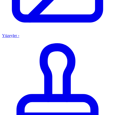
Yüzeyler
›