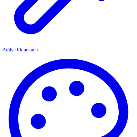
Atölye Ekipmanı
›