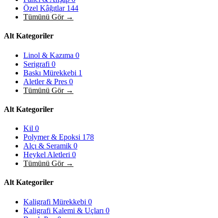
Özel Kâğıtlar
144
Tümünü Gör →
Alt Kategoriler
Linol & Kazıma
0
Serigrafi
0
Baskı Mürekkebi
1
Aletler & Pres
0
Tümünü Gör →
Alt Kategoriler
Kil
0
Polymer & Epoksi
178
Alçı & Seramik
0
Heykel Aletleri
0
Tümünü Gör →
Alt Kategoriler
Kaligrafi Mürekkebi
0
Kaligrafi Kalemi & Uçları
0