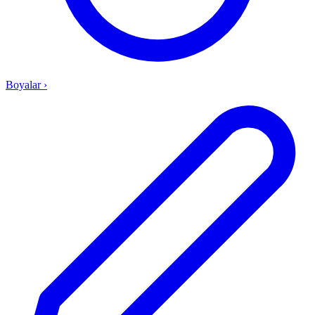
Boyalar
›