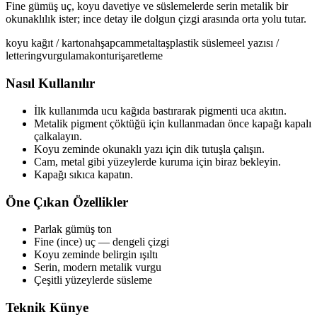
Fine gümüş uç, koyu davetiye ve süslemelerde serin metalik bir
okunaklılık ister; ince detay ile dolgun çizgi arasında orta yolu tutar.
koyu kağıt / karton
ahşap
cam
metal
taş
plastik
süsleme
el yazısı /
lettering
vurgulama
kontur
işaretleme
Nasıl Kullanılır
İlk kullanımda ucu kağıda bastırarak pigmenti uca akıtın.
Metalik pigment çöktüğü için kullanmadan önce kapağı kapalı
çalkalayın.
Koyu zeminde okunaklı yazı için dik tutuşla çalışın.
Cam, metal gibi yüzeylerde kuruma için biraz bekleyin.
Kapağı sıkıca kapatın.
Öne Çıkan Özellikler
Parlak gümüş ton
Fine (ince) uç — dengeli çizgi
Koyu zeminde belirgin ışıltı
Serin, modern metalik vurgu
Çeşitli yüzeylerde süsleme
Teknik Künye