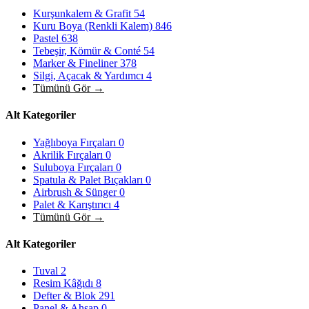
Kurşunkalem & Grafit
54
Kuru Boya (Renkli Kalem)
846
Pastel
638
Tebeşir, Kömür & Conté
54
Marker & Fineliner
378
Silgi, Açacak & Yardımcı
4
Tümünü Gör →
Alt Kategoriler
Yağlıboya Fırçaları
0
Akrilik Fırçaları
0
Suluboya Fırçaları
0
Spatula & Palet Bıçakları
0
Airbrush & Sünger
0
Palet & Karıştırıcı
4
Tümünü Gör →
Alt Kategoriler
Tuval
2
Resim Kâğıdı
8
Defter & Blok
291
Panel & Ahşap
0