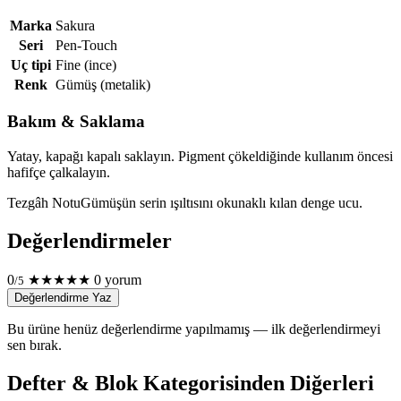
Marka
Sakura
Seri
Pen-Touch
Uç tipi
Fine (ince)
Renk
Gümüş (metalik)
Bakım & Saklama
Yatay, kapağı kapalı saklayın. Pigment çökeldiğinde kullanım öncesi
hafifçe çalkalayın.
Tezgâh Notu
Gümüşün serin ışıltısını okunaklı kılan denge ucu.
Değerlendirmeler
0
★
★
★
★
★
0 yorum
/5
Değerlendirme Yaz
Bu ürüne henüz değerlendirme yapılmamış — ilk değerlendirmeyi
sen bırak.
Defter & Blok Kategorisinden Diğerleri