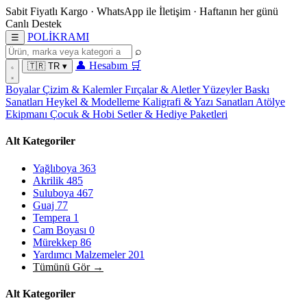
Sabit Fiyatlı Kargo
·
WhatsApp
ile İletişim
·
Haftanın her günü
Canlı Destek
POL
İ
KRAMI
☰
⌕
👤
Hesabım
🛒
🇹🇷
TR
▾
Boyalar
Çizim & Kalemler
Fırçalar & Aletler
Yüzeyler
Baskı
Sanatları
Heykel & Modelleme
Kaligrafi & Yazı Sanatları
Atölye
Ekipmanı
Çocuk & Hobi
Setler & Hediye Paketleri
Alt Kategoriler
Yağlıboya
363
Akrilik
485
Suluboya
467
Guaj
77
Tempera
1
Cam Boyası
0
Mürekkep
86
Yardımcı Malzemeler
201
Tümünü Gör →
Alt Kategoriler