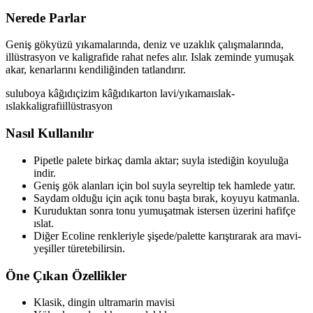
Nerede Parlar
Geniş gökyüzü yıkamalarında, deniz ve uzaklık çalışmalarında,
illüstrasyon ve kaligrafide rahat nefes alır. Islak zeminde yumuşak
akar, kenarlarını kendiliğinden tatlandırır.
suluboya kâğıdı
çizim kâğıdı
karton
lavi/yıkama
ıslak-
ıslak
kaligrafi
illüstrasyon
Nasıl Kullanılır
Pipetle palete birkaç damla aktar; suyla istediğin koyuluğa
indir.
Geniş gök alanları için bol suyla seyreltip tek hamlede yatır.
Saydam olduğu için açık tonu başta bırak, koyuyu katmanla.
Kuruduktan sonra tonu yumuşatmak istersen üzerini hafifçe
ıslat.
Diğer Ecoline renkleriyle şişede/palette karıştırarak ara mavi-
yeşiller türetebilirsin.
Öne Çıkan Özellikler
Klasik, dingin ultramarin mavisi