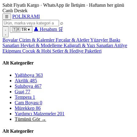
Sabit Fiyatlı Kargo
·
WhatsApp
ile İletişim
·
Haftanın her günü
Canlı Destek
POL
İ
KRAMI
☰
⌕
👤
Hesabım
🛒
🇹🇷
TR
▾
Boyalar
Çizim & Kalemler
Fırçalar & Aletler
Yüzeyler
Baskı
Sanatları
Heykel & Modelleme
Kaligrafi & Yazı Sanatları
Atölye
Ekipmanı
Çocuk & Hobi
Setler & Hediye Paketleri
Alt Kategoriler
Yağlıboya
363
Akrilik
485
Suluboya
467
Guaj
77
Tempera
1
Cam Boyası
0
Mürekkep
86
Yardımcı Malzemeler
201
Tümünü Gör →
Alt Kategoriler