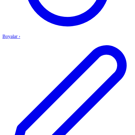
Boyalar
›