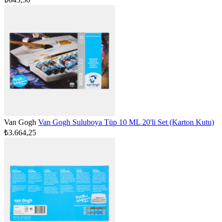
Van Gogh
Van Gogh Suluboya Tüp 10 ML 20'li Set (Karton Kutu)
₺3.664,25