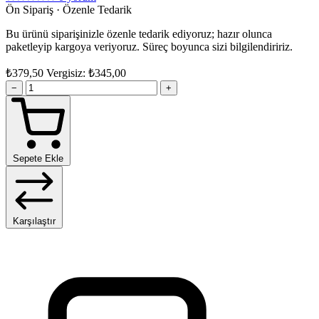
Ön Sipariş · Özenle Tedarik
Bu ürünü siparişinizle özenle tedarik ediyoruz; hazır olunca
paketleyip kargoya veriyoruz. Süreç boyunca sizi bilgilendiririz.
₺379,50
Vergisiz: ₺345,00
−
+
Sepete Ekle
Karşılaştır