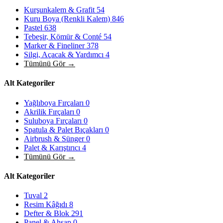
Kurşunkalem & Grafit
54
Kuru Boya (Renkli Kalem)
846
Pastel
638
Tebeşir, Kömür & Conté
54
Marker & Fineliner
378
Silgi, Açacak & Yardımcı
4
Tümünü Gör →
Alt Kategoriler
Yağlıboya Fırçaları
0
Akrilik Fırçaları
0
Suluboya Fırçaları
0
Spatula & Palet Bıçakları
0
Airbrush & Sünger
0
Palet & Karıştırıcı
4
Tümünü Gör →
Alt Kategoriler
Tuval
2
Resim Kâğıdı
8
Defter & Blok
291
Panel & Ahşap
0