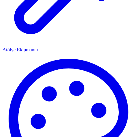
Atölye Ekipmanı
›