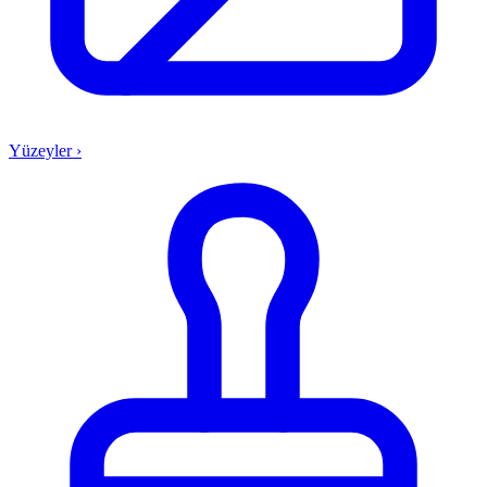
Yüzeyler
›