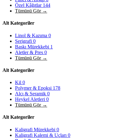
Özel Kâğıtlar
144
Tümünü Gör →
Alt Kategoriler
Linol & Kazıma
0
Serigrafi
0
Baskı Mürekkebi
1
Aletler & Pres
0
Tümünü Gör →
Alt Kategoriler
Kil
0
Polymer & Epoksi
178
Alçı & Seramik
0
Heykel Aletleri
0
Tümünü Gör →
Alt Kategoriler
Kaligrafi Mürekkebi
0
Kaligrafi Kalemi & Uçları
0