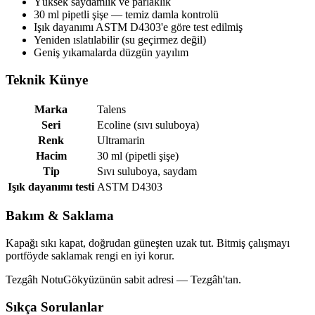
Yüksek saydamlık ve parlaklık
30 ml pipetli şişe — temiz damla kontrolü
Işık dayanımı ASTM D4303'e göre test edilmiş
Yeniden ıslatılabilir (su geçirmez değil)
Geniş yıkamalarda düzgün yayılım
Teknik Künye
Marka
Talens
Seri
Ecoline (sıvı suluboya)
Renk
Ultramarin
Hacim
30 ml (pipetli şişe)
Tip
Sıvı suluboya, saydam
Işık dayanımı testi
ASTM D4303
Bakım & Saklama
Kapağı sıkı kapat, doğrudan güneşten uzak tut. Bitmiş çalışmayı
portföyde saklamak rengi en iyi korur.
Tezgâh Notu
Gökyüzünün sabit adresi — Tezgâh'tan.
Sıkça Sorulanlar