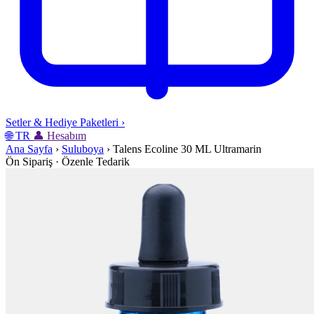
Setler & Hediye Paketleri
›
🌐
TR
👤
Hesabım
Ana Sayfa
›
Suluboya
›
Talens Ecoline 30 ML Ultramarin
Ön Sipariş · Özenle Tedarik