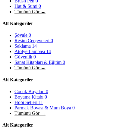
Brush Pen
0
Hat & Sumi
0
Tümünü Gör →
Alt Kategoriler
Şövale
0
Resim Çerçeveleri
0
Saklama
14
Atölye Lambası
14
Güvenlik
0
Sanat Kitapları & Eğitim
0
Tümünü Gör →
Alt Kategoriler
Çocuk Boyaları
0
Boyama Kitabı
0
Hobi Setleri
11
Parmak Boyası & Mum Boya
0
Tümünü Gör →
Alt Kategoriler