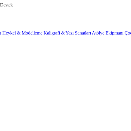
 Destek
rı
Heykel & Modelleme
Kaligrafi & Yazı Sanatları
Atölye Ekipmanı
Ço