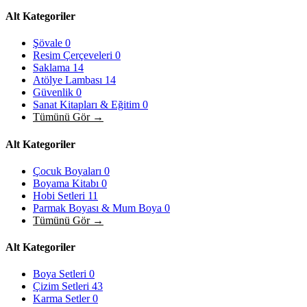
Alt Kategoriler
Şövale
0
Resim Çerçeveleri
0
Saklama
14
Atölye Lambası
14
Güvenlik
0
Sanat Kitapları & Eğitim
0
Tümünü Gör →
Alt Kategoriler
Çocuk Boyaları
0
Boyama Kitabı
0
Hobi Setleri
11
Parmak Boyası & Mum Boya
0
Tümünü Gör →
Alt Kategoriler
Boya Setleri
0
Çizim Setleri
43
Karma Setler
0