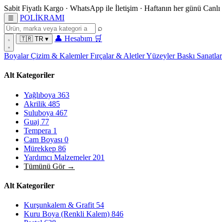
Sabit Fiyatlı Kargo
·
WhatsApp
ile İletişim
·
Haftanın her günü
Canlı
POL
İ
KRAMI
☰
⌕
👤
Hesabım
🛒
🇹🇷
TR
▾
Boyalar
Çizim & Kalemler
Fırçalar & Aletler
Yüzeyler
Baskı Sanatla
Alt Kategoriler
Yağlıboya
363
Akrilik
485
Suluboya
467
Guaj
77
Tempera
1
Cam Boyası
0
Mürekkep
86
Yardımcı Malzemeler
201
Tümünü Gör →
Alt Kategoriler
Kurşunkalem & Grafit
54
Kuru Boya (Renkli Kalem)
846