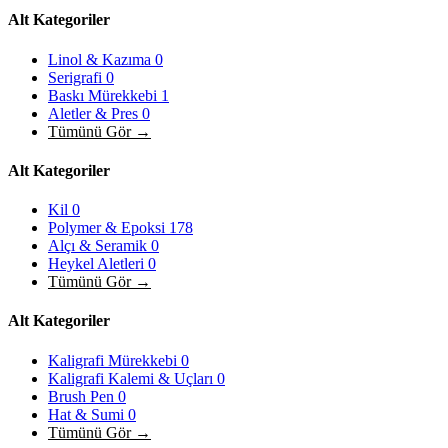
Alt Kategoriler
Linol & Kazıma
0
Serigrafi
0
Baskı Mürekkebi
1
Aletler & Pres
0
Tümünü Gör →
Alt Kategoriler
Kil
0
Polymer & Epoksi
178
Alçı & Seramik
0
Heykel Aletleri
0
Tümünü Gör →
Alt Kategoriler
Kaligrafi Mürekkebi
0
Kaligrafi Kalemi & Uçları
0
Brush Pen
0
Hat & Sumi
0
Tümünü Gör →