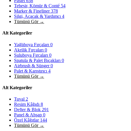
Pastel
638
Tebeşir, Kömür & Conté
54
Marker & Fineliner
378
Silgi, Açacak & Yardımcı
4
Tümünü Gör →
Alt Kategoriler
Yağlıboya Fırçaları
0
Akrilik Fırçaları
0
Suluboya Fırçaları
0
Spatula & Palet Bıçakları
0
Airbrush & Sünger
0
Palet & Karıştırıcı
4
Tümünü Gör →
Alt Kategoriler
Tuval
2
Resim Kâğıdı
8
Defter & Blok
291
Panel & Ahşap
0
Özel Kâğıtlar
144
Tümünü Gör →