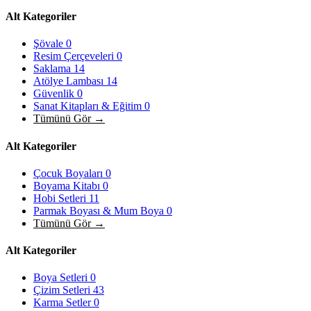
Alt Kategoriler
Şövale
0
Resim Çerçeveleri
0
Saklama
14
Atölye Lambası
14
Güvenlik
0
Sanat Kitapları & Eğitim
0
Tümünü Gör →
Alt Kategoriler
Çocuk Boyaları
0
Boyama Kitabı
0
Hobi Setleri
11
Parmak Boyası & Mum Boya
0
Tümünü Gör →
Alt Kategoriler
Boya Setleri
0
Çizim Setleri
43
Karma Setler
0