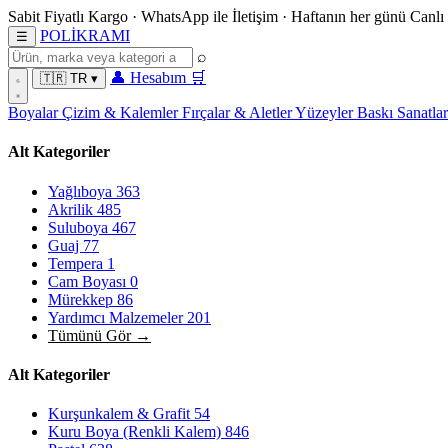
Sabit Fiyatlı Kargo
·
WhatsApp
ile İletişim
·
Haftanın her günü
Canlı
POL
İ
KRAMI
☰
⌕
👤
Hesabım
🛒
🇹🇷
TR
▾
Boyalar
Çizim & Kalemler
Fırçalar & Aletler
Yüzeyler
Baskı Sanatla
Alt Kategoriler
Yağlıboya
363
Akrilik
485
Suluboya
467
Guaj
77
Tempera
1
Cam Boyası
0
Mürekkep
86
Yardımcı Malzemeler
201
Tümünü Gör →
Alt Kategoriler
Kurşunkalem & Grafit
54
Kuru Boya (Renkli Kalem)
846