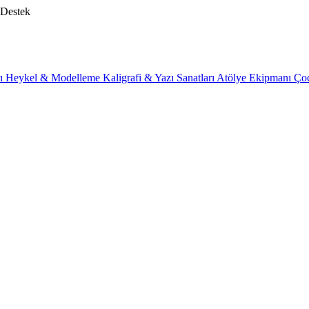
 Destek
rı
Heykel & Modelleme
Kaligrafi & Yazı Sanatları
Atölye Ekipmanı
Ço