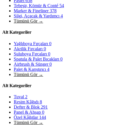
Pastel
638
Tebeşir, Kömür & Conté
54
Marker & Fineliner
378
Silgi, Açacak & Yardımcı
4
Tümünü Gör →
Alt Kategoriler
Yağlıboya Fırçaları
0
Akrilik Fırçaları
0
Suluboya Fırçaları
0
Spatula & Palet Bıçakları
0
Airbrush & Sünger
0
Palet & Karıştırıcı
4
Tümünü Gör →
Alt Kategoriler
Tuval
2
Resim Kâğıdı
8
Defter & Blok
291
Panel & Ahşap
0
Özel Kâğıtlar
144
Tümünü Gör →