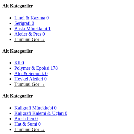
Alt Kategoriler
Linol & Kazıma
0
Serigrafi
0
Baskı Mürekkebi
1
Aletler & Pres
0
Tümünü Gör →
Alt Kategoriler
Kil
0
Polymer & Epoksi
178
Alçı & Seramik
0
Heykel Aletleri
0
Tümünü Gör →
Alt Kategoriler
Kaligrafi Mürekkebi
0
Kaligrafi Kalemi & Uçları
0
Brush Pen
0
Hat & Sumi
0
Tümünü Gör →