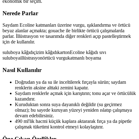
ekonomik bir seçim.
Nerede Parlar
Saydam Ecoline katmanları üzerine vurgu, ışıklandırma ve örtücü
beyaz alanlar açmakta; gouache ile birlikte örtücü çalışmalarda
parlar. İllüstrasyon ve tasarımda diğer renkleri açıp pastelleştirmek
için de kullanılır.
suluboya kâğıdı
çizim kâğıdı
karton
Ecoline kâğıdı
sıvı
suluboya
illüstrasyon
örtücü vurgu
katmanlı boyama
Nasıl Kullanılır
Doğrudan ya da su ile inceltilerek fırçayla sürün; saydam
renklerin aksine alttaki zemini kapatır.
Saydam renklerle açmak için karıştırın; tonu açar ve örtücülük
kazandırır.
Kuruduktan sonra suya dayanıklı değildir (su geçirmez
olmaz); bu sayede kuruyan yüzeyi yeniden ıslatıp çalışmaya
devam edebilirsiniz.
490 ml'lik hacmi küçük kaplara aktararak fırça ya da pipetle
çalışmak tüketimi kontrol etmeyi kolaylaştırır.
Öne Çıkan Özellikler