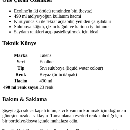
Ecoline'in iki örtücü renginden biri (beyaz)
490 ml atölye/yoğun kullanım hacmi
Kuruyunca su ile tekrar açılabilir, yeniden çalışılabilir
Suluboya kâğıdı, çizim kâğıdı ve kartona iyi tutunur
Saydam renkleri açıp pastelleştirmek için ideal
Teknik Künye
Marka
Talens
Seri
Ecoline
Tip
Sıvı suluboya (liquid water colour)
Renk
Beyaz (örtücü/opak)
Hacim
490 ml
490 ml renk sayısı
23 renk
Bakım & Saklama
Şişeyi ağzı sıkıca kapalı tutun; sıvı kıvamını korumak için doğrudan
güneşten uzakta saklayın. Tamamlanan eserleri renk kalıcılığı için
bir portfolyo/dosya içinde muhafaza edin.