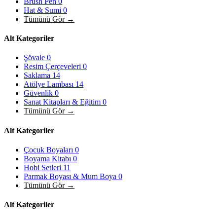
Brush Pen
0
Hat & Sumi
0
Tümünü Gör →
Alt Kategoriler
Şövale
0
Resim Çerçeveleri
0
Saklama
14
Atölye Lambası
14
Güvenlik
0
Sanat Kitapları & Eğitim
0
Tümünü Gör →
Alt Kategoriler
Çocuk Boyaları
0
Boyama Kitabı
0
Hobi Setleri
11
Parmak Boyası & Mum Boya
0
Tümünü Gör →
Alt Kategoriler