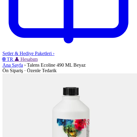
Setler & Hediye Paketleri
›
🌐
TR
👤
Hesabım
Ana Sayfa
›
Talens Ecoline 490 ML Beyaz
Ön Sipariş · Özenle Tedarik