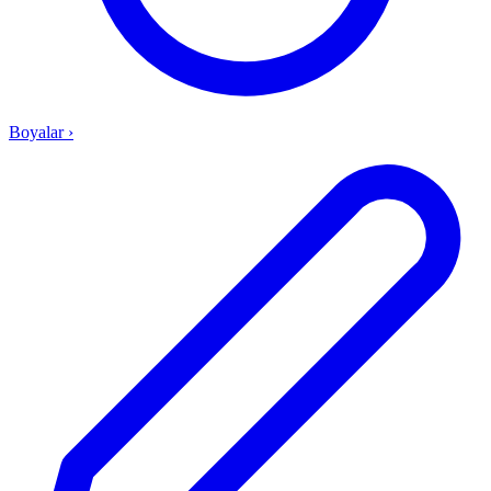
Boyalar
›