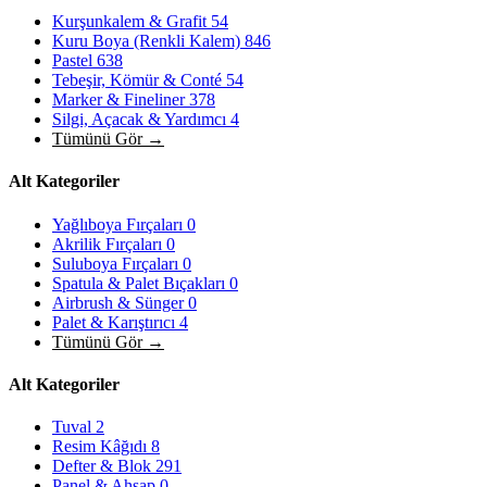
Kurşunkalem & Grafit
54
Kuru Boya (Renkli Kalem)
846
Pastel
638
Tebeşir, Kömür & Conté
54
Marker & Fineliner
378
Silgi, Açacak & Yardımcı
4
Tümünü Gör →
Alt Kategoriler
Yağlıboya Fırçaları
0
Akrilik Fırçaları
0
Suluboya Fırçaları
0
Spatula & Palet Bıçakları
0
Airbrush & Sünger
0
Palet & Karıştırıcı
4
Tümünü Gör →
Alt Kategoriler
Tuval
2
Resim Kâğıdı
8
Defter & Blok
291
Panel & Ahşap
0