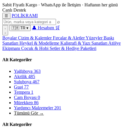
Sabit Fiyatlı Kargo
·
WhatsApp
ile İletişim
·
Haftanın her günü
Canlı Destek
POL
İ
KRAMI
☰
⌕
👤
Hesabım
🛒
🇹🇷
TR
▾
Boyalar
Çizim & Kalemler
Fırçalar & Aletler
Yüzeyler
Baskı
Sanatları
Heykel & Modelleme
Kaligrafi & Yazı Sanatları
Atölye
Ekipmanı
Çocuk & Hobi
Setler & Hediye Paketleri
Alt Kategoriler
Yağlıboya
363
Akrilik
485
Suluboya
467
Guaj
77
Tempera
1
Cam Boyası
0
Mürekkep
86
Yardımcı Malzemeler
201
Tümünü Gör →
Alt Kategoriler