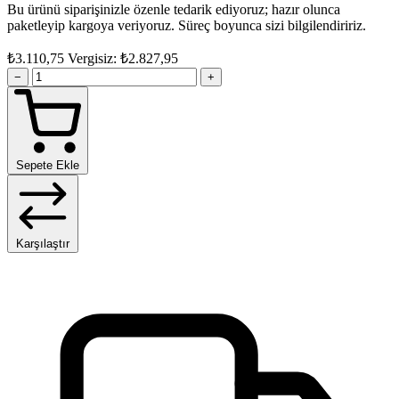
Bu ürünü siparişinizle özenle tedarik ediyoruz; hazır olunca
paketleyip kargoya veriyoruz. Süreç boyunca sizi bilgilendiririz.
₺3.110,75
Vergisiz: ₺2.827,95
−
+
Sepete Ekle
Karşılaştır