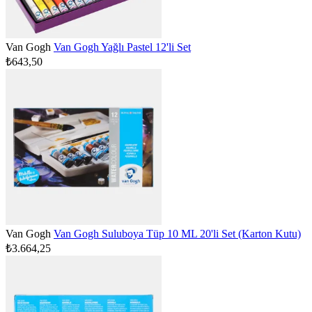
Van Gogh
Van Gogh Yağlı Pastel 12'li Set
₺643,50
Van Gogh
Van Gogh Suluboya Tüp 10 ML 20'li Set (Karton Kutu)
₺3.664,25