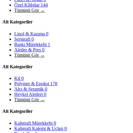
Özel Kâğıtlar
144
Tümünü Gör →
Alt Kategoriler
Linol & Kazıma
0
Serigrafi
0
Baskı Mürekkebi
1
Aletler & Pres
0
Tümünü Gör →
Alt Kategoriler
Kil
0
Polymer & Epoksi
178
Alçı & Seramik
0
Heykel Aletleri
0
Tümünü Gör →
Alt Kategoriler
Kaligrafi Mürekkebi
0
Kaligrafi Kalemi & Uçları
0