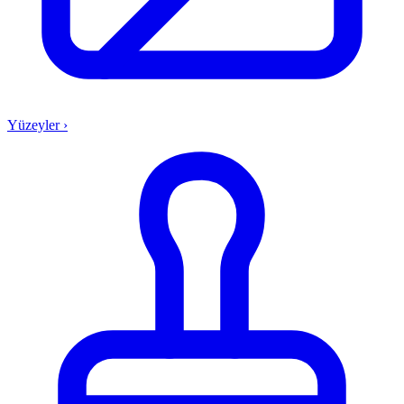
Yüzeyler
›