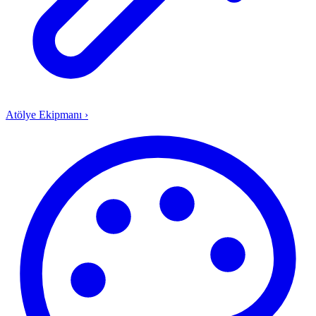
Atölye Ekipmanı
›