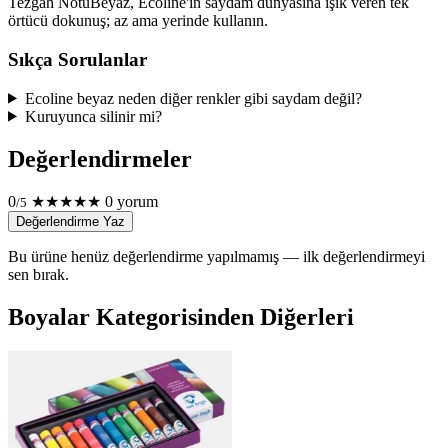
Tezgâh Notu
Beyaz, Ecoline'in saydam dünyasına ışık veren tek
örtücü dokunuş; az ama yerinde kullanın.
Sıkça Sorulanlar
Ecoline beyaz neden diğer renkler gibi saydam değil?
Kuruyunca silinir mi?
Değerlendirmeler
0
★
★
★
★
★
0 yorum
/5
Değerlendirme Yaz
Bu ürüne henüz değerlendirme yapılmamış — ilk değerlendirmeyi
sen bırak.
Boyalar Kategorisinden Diğerleri