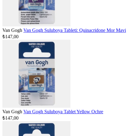
Van Gogh
Van Gogh Suluboya Tableti: Quinacridone Mor Mavi
₺147,00
Van Gogh
Van Gogh Suluboya Tablet Yellow Ochre
₺147,00