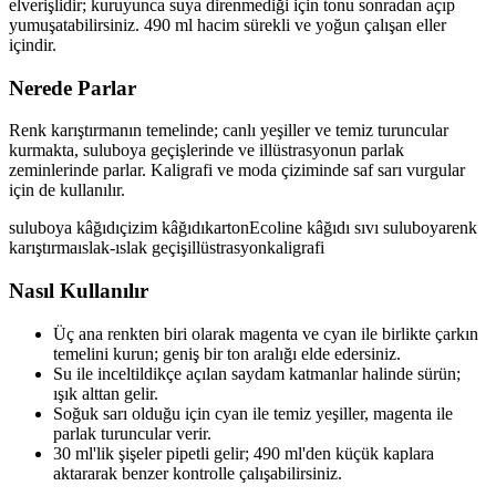
elverişlidir; kuruyunca suya direnmediği için tonu sonradan açıp
yumuşatabilirsiniz. 490 ml hacim sürekli ve yoğun çalışan eller
içindir.
Nerede Parlar
Renk karıştırmanın temelinde; canlı yeşiller ve temiz turuncular
kurmakta, suluboya geçişlerinde ve illüstrasyonun parlak
zeminlerinde parlar. Kaligrafi ve moda çiziminde saf sarı vurgular
için de kullanılır.
suluboya kâğıdı
çizim kâğıdı
karton
Ecoline kâğıdı
sıvı suluboya
renk
karıştırma
ıslak-ıslak geçiş
illüstrasyon
kaligrafi
Nasıl Kullanılır
Üç ana renkten biri olarak magenta ve cyan ile birlikte çarkın
temelini kurun; geniş bir ton aralığı elde edersiniz.
Su ile inceltildikçe açılan saydam katmanlar halinde sürün;
ışık alttan gelir.
Soğuk sarı olduğu için cyan ile temiz yeşiller, magenta ile
parlak turuncular verir.
30 ml'lik şişeler pipetli gelir; 490 ml'den küçük kaplara
aktararak benzer kontrolle çalışabilirsiniz.