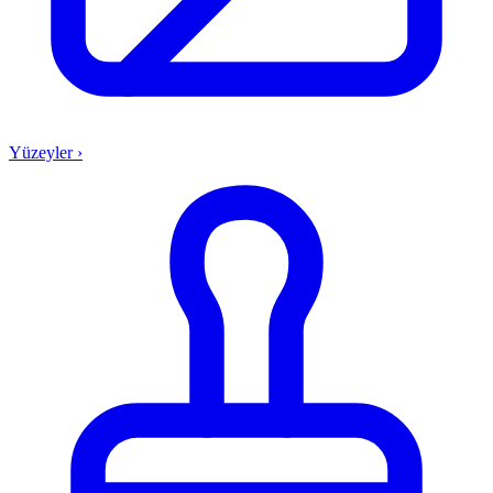
Yüzeyler
›