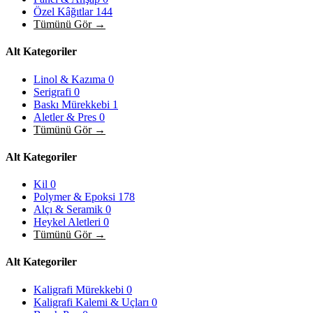
Özel Kâğıtlar
144
Tümünü Gör →
Alt Kategoriler
Linol & Kazıma
0
Serigrafi
0
Baskı Mürekkebi
1
Aletler & Pres
0
Tümünü Gör →
Alt Kategoriler
Kil
0
Polymer & Epoksi
178
Alçı & Seramik
0
Heykel Aletleri
0
Tümünü Gör →
Alt Kategoriler
Kaligrafi Mürekkebi
0
Kaligrafi Kalemi & Uçları
0