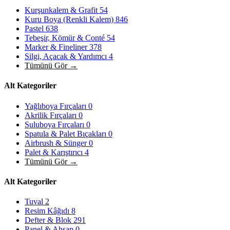
Kurşunkalem & Grafit
54
Kuru Boya (Renkli Kalem)
846
Pastel
638
Tebeşir, Kömür & Conté
54
Marker & Fineliner
378
Silgi, Açacak & Yardımcı
4
Tümünü Gör →
Alt Kategoriler
Yağlıboya Fırçaları
0
Akrilik Fırçaları
0
Suluboya Fırçaları
0
Spatula & Palet Bıçakları
0
Airbrush & Sünger
0
Palet & Karıştırıcı
4
Tümünü Gör →
Alt Kategoriler
Tuval
2
Resim Kâğıdı
8
Defter & Blok
291
Panel & Ahşap
0