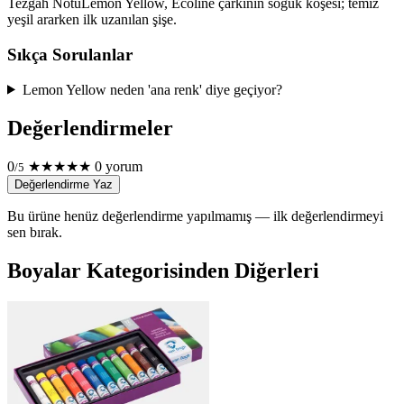
Tezgâh Notu
Lemon Yellow, Ecoline çarkının soğuk köşesi; temiz
yeşil ararken ilk uzanılan şişe.
Sıkça Sorulanlar
Lemon Yellow neden 'ana renk' diye geçiyor?
Değerlendirmeler
0
★
★
★
★
★
0 yorum
/5
Değerlendirme Yaz
Bu ürüne henüz değerlendirme yapılmamış — ilk değerlendirmeyi
sen bırak.
Boyalar Kategorisinden Diğerleri