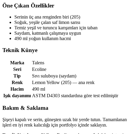
Öne Çıkan Özellikler
Serinin üç ana renginden biri (205)
Soğuk, yeşile çalan saf limon sarısı
Temiz yeşil ve turuncu karışımları için taban
Saydam, katmanlı çalışmaya uygun
490 ml yoğun kullanım hacmi
Teknik Künye
Marka
Talens
Seri
Ecoline
Tip
Sıvı suluboya (saydam)
Renk
Lemon Yellow (205) — ana renk
Hacim
490 ml
Işık dayanımı
ASTM D4303 standardına göre test edilmiştir
Bakım & Saklama
Şişeyi kapalı ve serin, güneşten uzak bir yerde tutun. Tamamlanan
işleri en iyi renk kalıcılığı için portfolyo içinde saklayın.