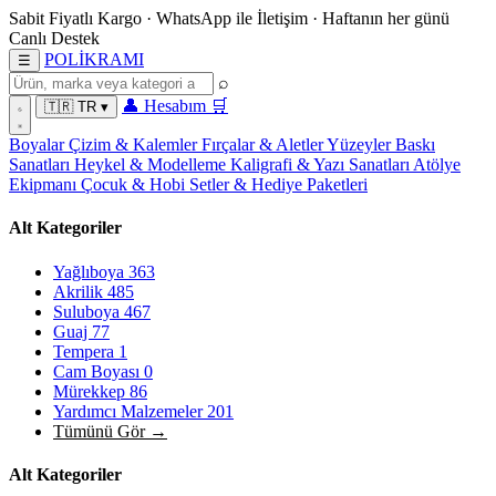
Sabit Fiyatlı Kargo
·
WhatsApp
ile İletişim
·
Haftanın her günü
Canlı Destek
POL
İ
KRAMI
☰
⌕
👤
Hesabım
🛒
🇹🇷
TR
▾
Boyalar
Çizim & Kalemler
Fırçalar & Aletler
Yüzeyler
Baskı
Sanatları
Heykel & Modelleme
Kaligrafi & Yazı Sanatları
Atölye
Ekipmanı
Çocuk & Hobi
Setler & Hediye Paketleri
Alt Kategoriler
Yağlıboya
363
Akrilik
485
Suluboya
467
Guaj
77
Tempera
1
Cam Boyası
0
Mürekkep
86
Yardımcı Malzemeler
201
Tümünü Gör →
Alt Kategoriler