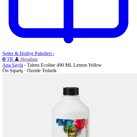
Setler & Hediye Paketleri
›
🌐
TR
👤
Hesabım
Ana Sayfa
›
Talens Ecoline 490 ML Lemon Yellow
Ön Sipariş · Özenle Tedarik