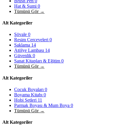
Brush Pen
0
Hat & Sumi
0
Tümünü Gör →
Alt Kategoriler
Şövale
0
Resim Çerçeveleri
0
Saklama
14
Atölye Lambası
14
Güvenlik
0
Sanat Kitapları & Eğitim
0
Tümünü Gör →
Alt Kategoriler
Çocuk Boyaları
0
Boyama Kitabı
0
Hobi Setleri
11
Parmak Boyası & Mum Boya
0
Tümünü Gör →
Alt Kategoriler