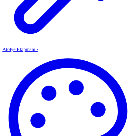
Atölye Ekipmanı
›