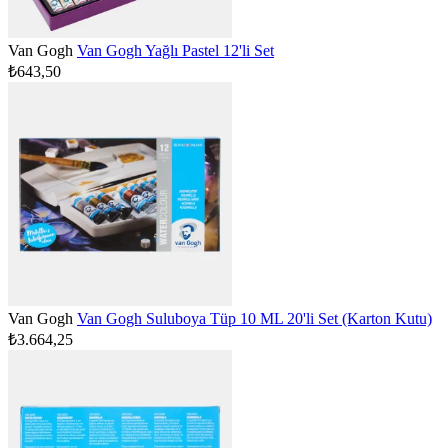
Van Gogh
Van Gogh Yağlı Pastel 12'li Set
₺643,50
Van Gogh
Van Gogh Suluboya Tüp 10 ML 20'li Set (Karton Kutu)
₺3.664,25