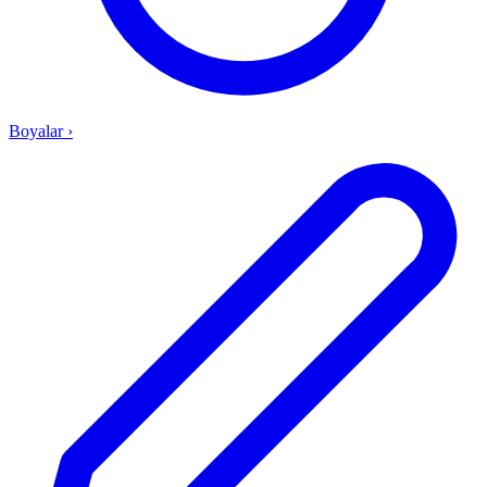
Boyalar
›