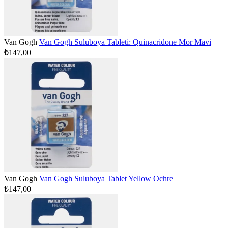
Van Gogh
Van Gogh Suluboya Tableti: Quinacridone Mor Mavi
₺147,00
Van Gogh
Van Gogh Suluboya Tablet Yellow Ochre
₺147,00