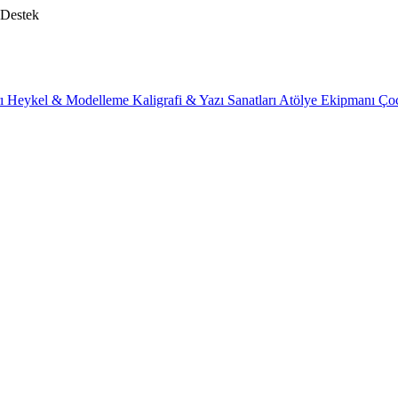
 Destek
rı
Heykel & Modelleme
Kaligrafi & Yazı Sanatları
Atölye Ekipmanı
Ço