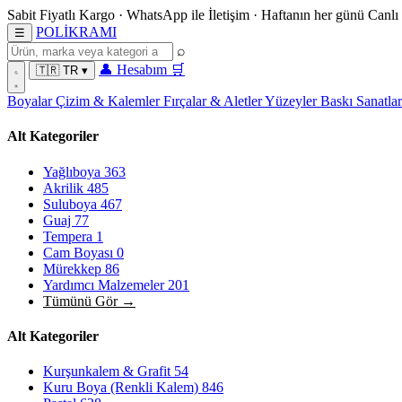
Sabit Fiyatlı Kargo
·
WhatsApp
ile İletişim
·
Haftanın her günü
Canlı
POL
İ
KRAMI
☰
⌕
👤
Hesabım
🛒
🇹🇷
TR
▾
Boyalar
Çizim & Kalemler
Fırçalar & Aletler
Yüzeyler
Baskı Sanatla
Alt Kategoriler
Yağlıboya
363
Akrilik
485
Suluboya
467
Guaj
77
Tempera
1
Cam Boyası
0
Mürekkep
86
Yardımcı Malzemeler
201
Tümünü Gör →
Alt Kategoriler
Kurşunkalem & Grafit
54
Kuru Boya (Renkli Kalem)
846