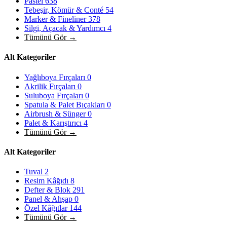
Pastel
638
Tebeşir, Kömür & Conté
54
Marker & Fineliner
378
Silgi, Açacak & Yardımcı
4
Tümünü Gör →
Alt Kategoriler
Yağlıboya Fırçaları
0
Akrilik Fırçaları
0
Suluboya Fırçaları
0
Spatula & Palet Bıçakları
0
Airbrush & Sünger
0
Palet & Karıştırıcı
4
Tümünü Gör →
Alt Kategoriler
Tuval
2
Resim Kâğıdı
8
Defter & Blok
291
Panel & Ahşap
0
Özel Kâğıtlar
144
Tümünü Gör →