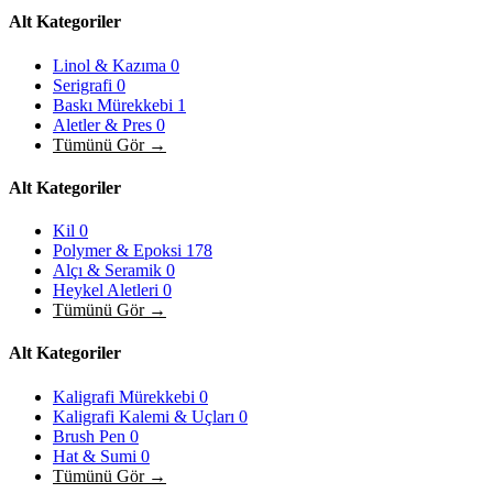
Alt Kategoriler
Linol & Kazıma
0
Serigrafi
0
Baskı Mürekkebi
1
Aletler & Pres
0
Tümünü Gör →
Alt Kategoriler
Kil
0
Polymer & Epoksi
178
Alçı & Seramik
0
Heykel Aletleri
0
Tümünü Gör →
Alt Kategoriler
Kaligrafi Mürekkebi
0
Kaligrafi Kalemi & Uçları
0
Brush Pen
0
Hat & Sumi
0
Tümünü Gör →