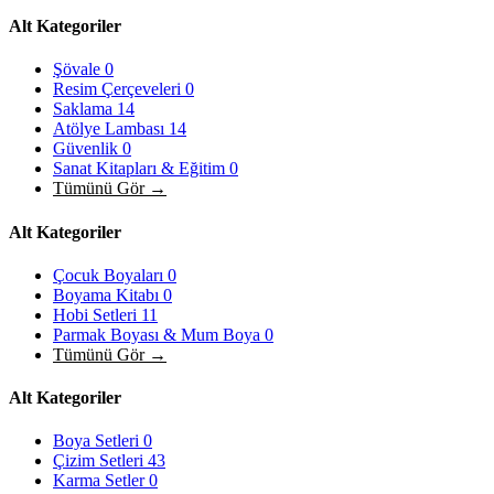
Alt Kategoriler
Şövale
0
Resim Çerçeveleri
0
Saklama
14
Atölye Lambası
14
Güvenlik
0
Sanat Kitapları & Eğitim
0
Tümünü Gör →
Alt Kategoriler
Çocuk Boyaları
0
Boyama Kitabı
0
Hobi Setleri
11
Parmak Boyası & Mum Boya
0
Tümünü Gör →
Alt Kategoriler
Boya Setleri
0
Çizim Setleri
43
Karma Setler
0