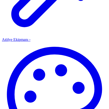
Atölye Ekipmanı
›