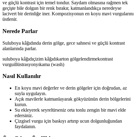
ve güçlü kontrast için temel tondur. Saydam olmasına rağmen tek
geçişte bile dolgun bir renk bırakır, katmanlandıkça neredeyse
lacivert bir derinliğe iner. Kompozisyonun en koyu mavi vurgularını
üstlenir.
Nerede Parlar
Suluboya kâğıdında derin gölge, gece sahnesi ve güçlü kontrast
alanlarında parlar.
suluboya kâğıdı
çizim kâğıdı
karton
gölgelendirme
kontrast
vurgu
illüstrasyon
yıkama (wash)
Nasıl Kullanılır
En koyu mavi değerler ve derin gölgeler için doğrudan, az
suyla uygulayın.
Açık mavilerle katmanlayarak gökyüzünün derin bölgelerini
kurun.
Su ekleyerek seyreltirseniz orta tonlu zengin bir mavi elde
edersiniz.
Çizgisel vurgu için baskıyı artırıp ucun dolgunluğundan
faydalanın.