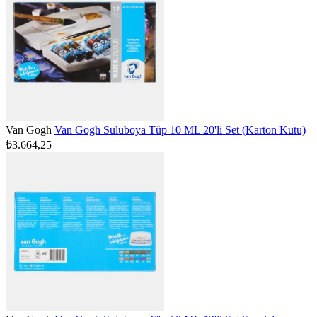
Van Gogh
Van Gogh Suluboya Tüp 10 ML 20'li Set (Karton Kutu)
₺3.664,25