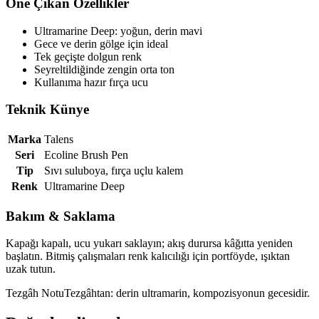
Öne Çıkan Özellikler
Ultramarine Deep: yoğun, derin mavi
Gece ve derin gölge için ideal
Tek geçişte dolgun renk
Seyreltildiğinde zengin orta ton
Kullanıma hazır fırça ucu
Teknik Künye
Marka
Talens
Seri
Ecoline Brush Pen
Tip
Sıvı suluboya, fırça uçlu kalem
Renk
Ultramarine Deep
Bakım & Saklama
Kapağı kapalı, ucu yukarı saklayın; akış durursa kâğıtta yeniden
başlatın. Bitmiş çalışmaları renk kalıcılığı için portföyde, ışıktan
uzak tutun.
Tezgâh Notu
Tezgâhtan: derin ultramarin, kompozisyonun gecesidir.