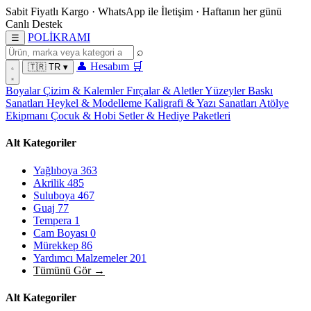
Sabit Fiyatlı Kargo
·
WhatsApp
ile İletişim
·
Haftanın her günü
Canlı Destek
POL
İ
KRAMI
☰
⌕
👤
Hesabım
🛒
🇹🇷
TR
▾
Boyalar
Çizim & Kalemler
Fırçalar & Aletler
Yüzeyler
Baskı
Sanatları
Heykel & Modelleme
Kaligrafi & Yazı Sanatları
Atölye
Ekipmanı
Çocuk & Hobi
Setler & Hediye Paketleri
Alt Kategoriler
Yağlıboya
363
Akrilik
485
Suluboya
467
Guaj
77
Tempera
1
Cam Boyası
0
Mürekkep
86
Yardımcı Malzemeler
201
Tümünü Gör →
Alt Kategoriler