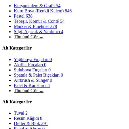
Kurşunkalem & Grafit
54
Kuru Boya (Renkli Kalem)
846
Pastel
638
Tebeşir, Kömür & Conté
54
Marker & Fineliner
378
Silgi, Açacak & Yardımcı
4
Tümünü Gör →
Alt Kategoriler
Yağlıboya Fırçaları
0
Akrilik Fırçaları
0
Suluboya Fırçaları
0
Spatula & Palet Bıçakları
0
Airbrush & Sünger
0
Palet & Karıştırıcı
4
Tümünü Gör →
Alt Kategoriler
Tuval
2
Resim Kâğıdı
8
Defter & Blok
291
Panel & Ahşap
0