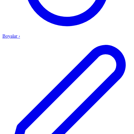
Boyalar
›