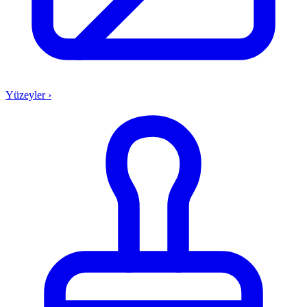
Yüzeyler
›