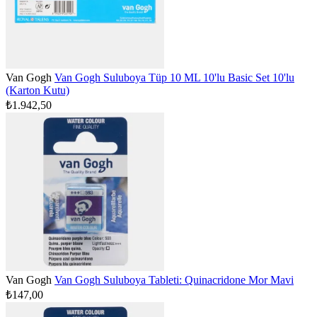
Van Gogh
Van Gogh Suluboya Tüp 10 ML 10'lu Basic Set 10'lu
(Karton Kutu)
₺1.942,50
Van Gogh
Van Gogh Suluboya Tableti: Quinacridone Mor Mavi
₺147,00