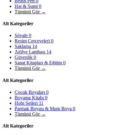
Brush Pen
0
Hat & Sumi
0
Tümünü Gör →
Alt Kategoriler
Şövale
0
Resim Çerçeveleri
0
Saklama
14
Atölye Lambası
14
Güvenlik
0
Sanat Kitapları & Eğitim
0
Tümünü Gör →
Alt Kategoriler
Çocuk Boyaları
0
Boyama Kitabı
0
Hobi Setleri
11
Parmak Boyası & Mum Boya
0
Tümünü Gör →
Alt Kategoriler