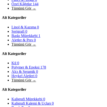
Özel Kâğıtlar
144
Tümünü Gör →
Alt Kategoriler
Linol & Kazıma
0
Serigrafi
0
Baskı Mürekkebi
1
Aletler & Pres
0
Tümünü Gör →
Alt Kategoriler
Kil
0
Polymer & Epoksi
178
Alçı & Seramik
0
Heykel Aletleri
0
Tümünü Gör →
Alt Kategoriler
Kaligrafi Mürekkebi
0
Kaligrafi Kalemi & Uçları
0