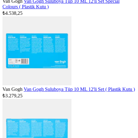
Van Gogh
Van Gogh Suluboya Tüp 10 ML 12'li Set Special
Colours ( Plastik Kutu )
₺4.538,25
Van Gogh
Van Gogh Suluboya Tüp 10 ML 12'li Set ( Plastik Kutu )
₺3.279,25