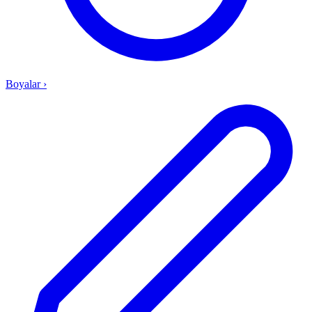
Boyalar
›