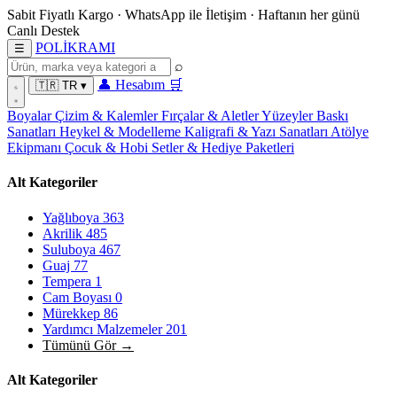
Sabit Fiyatlı Kargo
·
WhatsApp
ile İletişim
·
Haftanın her günü
Canlı Destek
POL
İ
KRAMI
☰
⌕
👤
Hesabım
🛒
🇹🇷
TR
▾
Boyalar
Çizim & Kalemler
Fırçalar & Aletler
Yüzeyler
Baskı
Sanatları
Heykel & Modelleme
Kaligrafi & Yazı Sanatları
Atölye
Ekipmanı
Çocuk & Hobi
Setler & Hediye Paketleri
Alt Kategoriler
Yağlıboya
363
Akrilik
485
Suluboya
467
Guaj
77
Tempera
1
Cam Boyası
0
Mürekkep
86
Yardımcı Malzemeler
201
Tümünü Gör →
Alt Kategoriler