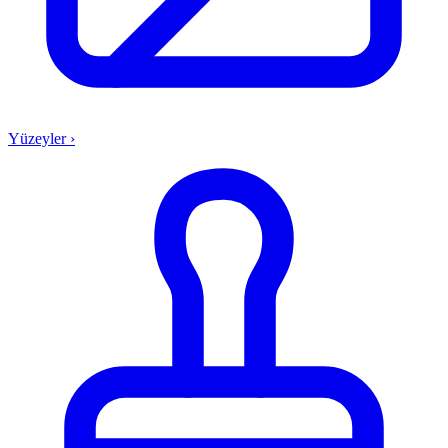
Yüzeyler
›