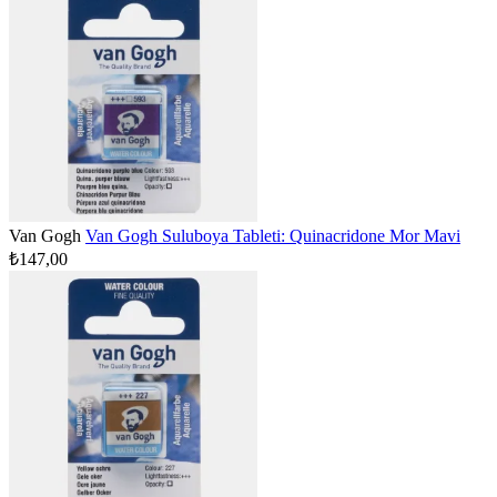
Van Gogh
Van Gogh Suluboya Tableti: Quinacridone Mor Mavi
₺147,00