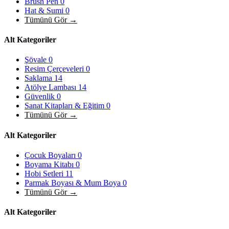
Brush Pen
0
Hat & Sumi
0
Tümünü Gör →
Alt Kategoriler
Şövale
0
Resim Çerçeveleri
0
Saklama
14
Atölye Lambası
14
Güvenlik
0
Sanat Kitapları & Eğitim
0
Tümünü Gör →
Alt Kategoriler
Çocuk Boyaları
0
Boyama Kitabı
0
Hobi Setleri
11
Parmak Boyası & Mum Boya
0
Tümünü Gör →
Alt Kategoriler