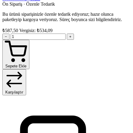
Ön Sipariş · Özenle Tedarik
Bu ürünü siparişinizle özenle tedarik ediyoruz; hazır olunca
paketleyip kargoya veriyoruz. Süreç boyunca sizi bilgilendiririz.
₺587,50
Vergisiz: ₺534,09
−
+
Sepete Ekle
Karşılaştır