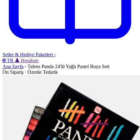
Setler & Hediye Paketleri
›
🌐
TR
👤
Hesabım
Ana Sayfa
›
Talens Panda 24'lü Yağlı Pastel Boya Seti
Ön Sipariş · Özenle Tedarik