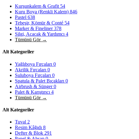
Kurşunkalem & Grafit
54
Kuru Boya (Renkli Kalem)
846
Pastel
638
Tebeşir, Kömür & Conté
54
Marker & Fineliner
378
Silgi, Açacak & Yardımcı
4
Tümünü Gör →
Alt Kategoriler
Yağlıboya Fırçaları
0
Akrilik Fırçaları
0
Suluboya Fırçaları
0
Spatula & Palet Bıçakları
0
Airbrush & Sünger
0
Palet & Karıştırıcı
4
Tümünü Gör →
Alt Kategoriler
Tuval
2
Resim Kâğıdı
8
Defter & Blok
291
Panel & Ahşap
0