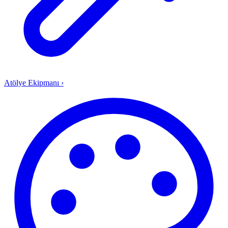
Atölye Ekipmanı
›