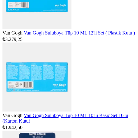
Van Gogh
Van Gogh Suluboya Tüp 10 ML 12'li Set ( Plastik Kutu )
₺3.279,25
Van Gogh
Van Gogh Suluboya Tüp 10 ML 10'lu Basic Set 10'lu
(Karton Kutu)
₺1.942,50