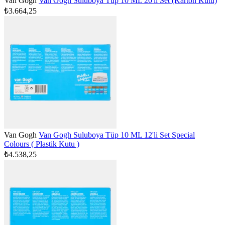
Van Gogh
Van Gogh Suluboya Tüp 10 ML 20'li Set (Karton Kutu)
₺3.664,25
Van Gogh
Van Gogh Suluboya Tüp 10 ML 12'li Set Special
Colours ( Plastik Kutu )
₺4.538,25