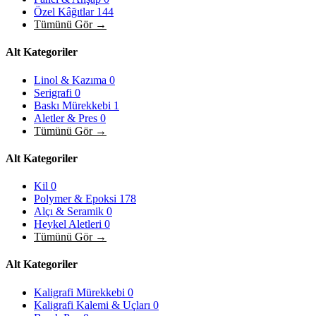
Özel Kâğıtlar
144
Tümünü Gör →
Alt Kategoriler
Linol & Kazıma
0
Serigrafi
0
Baskı Mürekkebi
1
Aletler & Pres
0
Tümünü Gör →
Alt Kategoriler
Kil
0
Polymer & Epoksi
178
Alçı & Seramik
0
Heykel Aletleri
0
Tümünü Gör →
Alt Kategoriler
Kaligrafi Mürekkebi
0
Kaligrafi Kalemi & Uçları
0