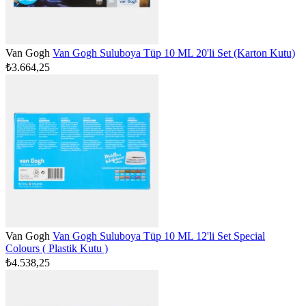
Van Gogh
Van Gogh Suluboya Tüp 10 ML 20'li Set (Karton Kutu)
₺3.664,25
Van Gogh
Van Gogh Suluboya Tüp 10 ML 12'li Set Special
Colours ( Plastik Kutu )
₺4.538,25