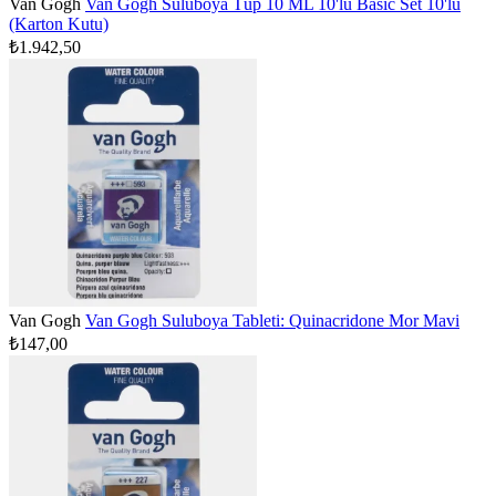
Van Gogh
Van Gogh Suluboya Tüp 10 ML 10'lu Basic Set 10'lu
(Karton Kutu)
₺1.942,50
Van Gogh
Van Gogh Suluboya Tableti: Quinacridone Mor Mavi
₺147,00