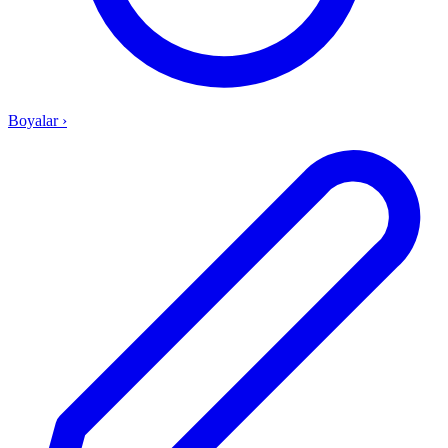
Boyalar
›