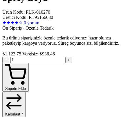
Ürün Kodu: PLK-010270
Üretici Kodu: RT95166680
★★★★☆
0 yorum
Ön Sipariş · Özenle Tedarik
Bu ürünü siparişinizle özenle tedarik ediyoruz; hazır olunca
paketleyip kargoya veriyoruz. Süreç boyunca sizi bilgilendiririz.
₺1.123,75
Vergisiz: ₺936,46
−
+
Sepete Ekle
Karşılaştır