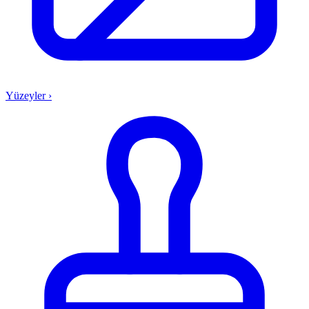
Yüzeyler
›