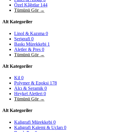
Özel Kâğıtlar
144
Tümünü Gör →
Alt Kategoriler
Linol & Kazıma
0
Serigrafi
0
Baskı Mürekkebi
1
Aletler & Pres
0
Tümünü Gör →
Alt Kategoriler
Kil
0
Polymer & Epoksi
178
Alçı & Seramik
0
Heykel Aletleri
0
Tümünü Gör →
Alt Kategoriler
Kaligrafi Mürekkebi
0
Kaligrafi Kalemi & Uçları
0