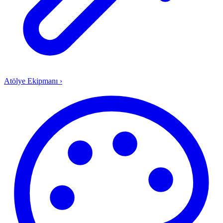
Atölye Ekipmanı
›