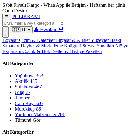
Sabit Fiyatlı Kargo
·
WhatsApp
ile İletişim
·
Haftanın her günü
Canlı Destek
POL
İ
KRAMI
☰
⌕
👤
Hesabım
🛒
🇹🇷
TR
▾
Boyalar
Çizim & Kalemler
Fırçalar & Aletler
Yüzeyler
Baskı
Sanatları
Heykel & Modelleme
Kaligrafi & Yazı Sanatları
Atölye
Ekipmanı
Çocuk & Hobi
Setler & Hediye Paketleri
Alt Kategoriler
Yağlıboya
363
Akrilik
485
Suluboya
467
Guaj
77
Tempera
1
Cam Boyası
0
Mürekkep
86
Yardımcı Malzemeler
201
Tümünü Gör →
Alt Kategoriler