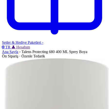
Setler & Hediye Paketleri
›
🌐
TR
👤
Hesabım
Ana Sayfa
›
Talens Protecting 680 400 ML Sprey Boya
Ön Sipariş · Özenle Tedarik