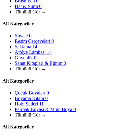
Brush Pen
0
Hat & Sumi
0
Tümünü Gör →
Alt Kategoriler
Şövale
0
Resim Çerçeveleri
0
Saklama
14
Atölye Lambası
14
Güvenlik
0
Sanat Kitapları & Eğitim
0
Tümünü Gör →
Alt Kategoriler
Çocuk Boyaları
0
Boyama Kitabı
0
Hobi Setleri
11
Parmak Boyası & Mum Boya
0
Tümünü Gör →
Alt Kategoriler