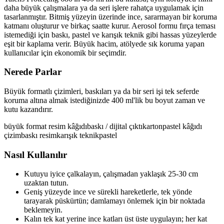
daha büyük çalışmalara ya da seri işlere rahatça uygulamak için
tasarlanmıştır. Bitmiş yüzeyin üzerinde ince, sararmayan bir koruma
katmanı oluşturur ve birkaç saatte kurur. Aerosol formu fırça teması
istemediği için baskı, pastel ve karışık teknik gibi hassas yüzeylerde
eşit bir kaplama verir. Büyük hacim, atölyede sık koruma yapan
kullanıcılar için ekonomik bir seçimdir.
Nerede Parlar
Büyük formatlı çizimleri, baskıları ya da bir seri işi tek seferde
koruma altına almak istediğinizde 400 ml'lik bu boyut zaman ve
kutu kazandırır.
büyük format resim kâğıdı
baskı / dijital çıktı
karton
pastel kâğıdı
çizim
baskı resim
karışık teknik
pastel
Nasıl Kullanılır
Kutuyu iyice çalkalayın, çalışmadan yaklaşık 25-30 cm
uzaktan tutun.
Geniş yüzeyde ince ve sürekli hareketlerle, tek yönde
tarayarak püskürtün; damlamayı önlemek için bir noktada
beklemeyin.
Kalın tek kat yerine ince katları üst üste uygulayın; her kat