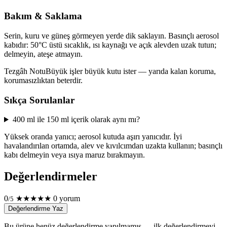
Bakım & Saklama
Serin, kuru ve güneş görmeyen yerde dik saklayın. Basınçlı aerosol
kabıdır: 50°C üstü sıcaklık, ısı kaynağı ve açık alevden uzak tutun;
delmeyin, ateşe atmayın.
Tezgâh Notu
Büyük işler büyük kutu ister — yarıda kalan koruma,
korumasızlıktan beterdir.
Sıkça Sorulanlar
400 ml ile 150 ml içerik olarak aynı mı?
Yüksek oranda yanıcı; aerosol kutuda aşırı yanıcıdır. İyi
havalandırılan ortamda, alev ve kıvılcımdan uzakta kullanın; basınçlı
kabı delmeyin veya ısıya maruz bırakmayın.
Değerlendirmeler
0
★
★
★
★
★
0 yorum
/5
Değerlendirme Yaz
Bu ürüne henüz değerlendirme yapılmamış — ilk değerlendirmeyi