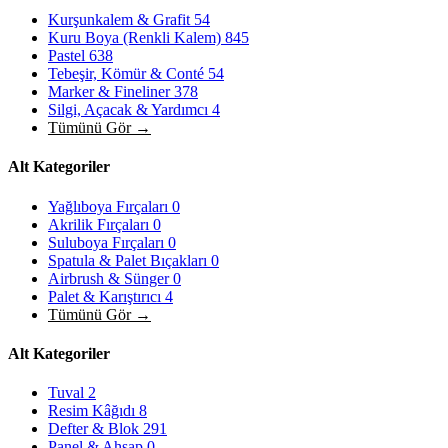
Kurşunkalem & Grafit
54
Kuru Boya (Renkli Kalem)
845
Pastel
638
Tebeşir, Kömür & Conté
54
Marker & Fineliner
378
Silgi, Açacak & Yardımcı
4
Tümünü Gör →
Alt Kategoriler
Yağlıboya Fırçaları
0
Akrilik Fırçaları
0
Suluboya Fırçaları
0
Spatula & Palet Bıçakları
0
Airbrush & Sünger
0
Palet & Karıştırıcı
4
Tümünü Gör →
Alt Kategoriler
Tuval
2
Resim Kâğıdı
8
Defter & Blok
291
Panel & Ahşap
0