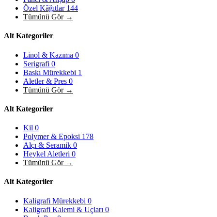
Özel Kâğıtlar
144
Tümünü Gör →
Alt Kategoriler
Linol & Kazıma
0
Serigrafi
0
Baskı Mürekkebi
1
Aletler & Pres
0
Tümünü Gör →
Alt Kategoriler
Kil
0
Polymer & Epoksi
178
Alçı & Seramik
0
Heykel Aletleri
0
Tümünü Gör →
Alt Kategoriler
Kaligrafi Mürekkebi
0
Kaligrafi Kalemi & Uçları
0