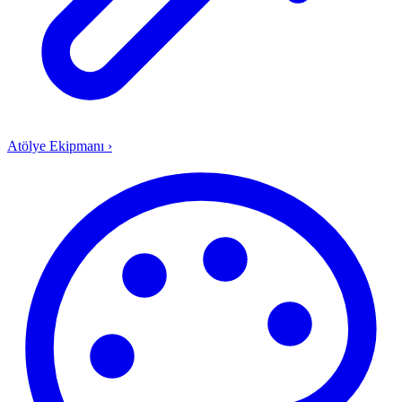
Atölye Ekipmanı
›