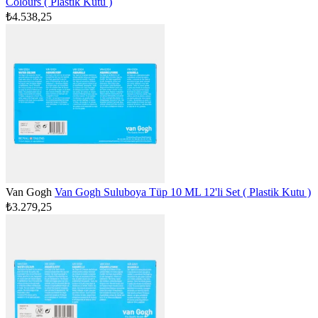
Colours ( Plastik Kutu )
₺4.538,25
Van Gogh
Van Gogh Suluboya Tüp 10 ML 12'li Set ( Plastik Kutu )
₺3.279,25