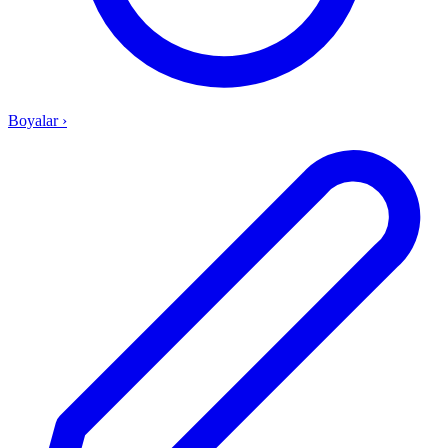
Boyalar
›