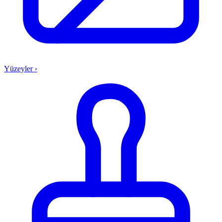
Yüzeyler
›