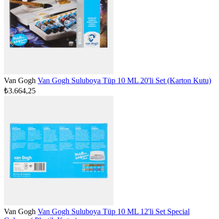
Van Gogh
Van Gogh Suluboya Tüp 10 ML 20'li Set (Karton Kutu)
₺3.664,25
Van Gogh
Van Gogh Suluboya Tüp 10 ML 12'li Set Special