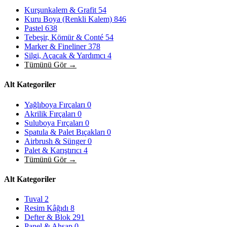
Kurşunkalem & Grafit
54
Kuru Boya (Renkli Kalem)
846
Pastel
638
Tebeşir, Kömür & Conté
54
Marker & Fineliner
378
Silgi, Açacak & Yardımcı
4
Tümünü Gör →
Alt Kategoriler
Yağlıboya Fırçaları
0
Akrilik Fırçaları
0
Suluboya Fırçaları
0
Spatula & Palet Bıçakları
0
Airbrush & Sünger
0
Palet & Karıştırıcı
4
Tümünü Gör →
Alt Kategoriler
Tuval
2
Resim Kâğıdı
8
Defter & Blok
291
Panel & Ahşap
0