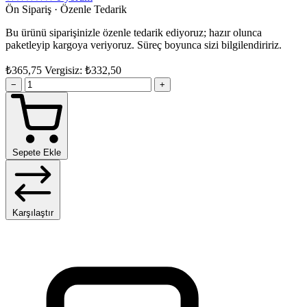
Ön Sipariş · Özenle Tedarik
Bu ürünü siparişinizle özenle tedarik ediyoruz; hazır olunca
paketleyip kargoya veriyoruz. Süreç boyunca sizi bilgilendiririz.
₺365,75
Vergisiz: ₺332,50
−
+
Sepete Ekle
Karşılaştır