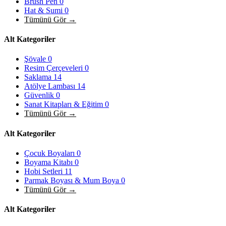
Brush Pen
0
Hat & Sumi
0
Tümünü Gör →
Alt Kategoriler
Şövale
0
Resim Çerçeveleri
0
Saklama
14
Atölye Lambası
14
Güvenlik
0
Sanat Kitapları & Eğitim
0
Tümünü Gör →
Alt Kategoriler
Çocuk Boyaları
0
Boyama Kitabı
0
Hobi Setleri
11
Parmak Boyası & Mum Boya
0
Tümünü Gör →
Alt Kategoriler