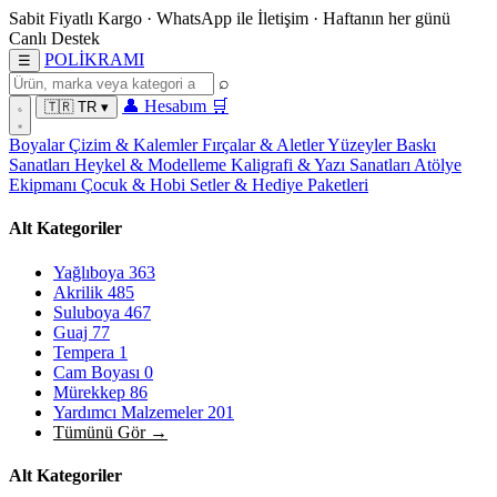
Sabit Fiyatlı Kargo
·
WhatsApp
ile İletişim
·
Haftanın her günü
Canlı Destek
POL
İ
KRAMI
☰
⌕
👤
Hesabım
🛒
🇹🇷
TR
▾
Boyalar
Çizim & Kalemler
Fırçalar & Aletler
Yüzeyler
Baskı
Sanatları
Heykel & Modelleme
Kaligrafi & Yazı Sanatları
Atölye
Ekipmanı
Çocuk & Hobi
Setler & Hediye Paketleri
Alt Kategoriler
Yağlıboya
363
Akrilik
485
Suluboya
467
Guaj
77
Tempera
1
Cam Boyası
0
Mürekkep
86
Yardımcı Malzemeler
201
Tümünü Gör →
Alt Kategoriler