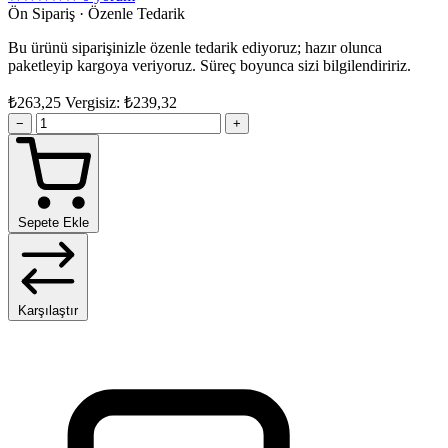
Ön Sipariş · Özenle Tedarik
Bu ürünü siparişinizle özenle tedarik ediyoruz; hazır olunca
paketleyip kargoya veriyoruz. Süreç boyunca sizi bilgilendiririz.
₺263,25
Vergisiz: ₺239,32
−
+
Sepete Ekle
Karşılaştır