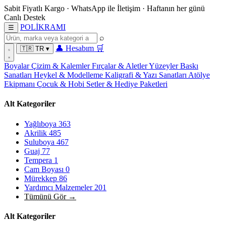
Sabit Fiyatlı Kargo
·
WhatsApp
ile İletişim
·
Haftanın her günü
Canlı Destek
POL
İ
KRAMI
☰
⌕
👤
Hesabım
🛒
🇹🇷
TR
▾
Boyalar
Çizim & Kalemler
Fırçalar & Aletler
Yüzeyler
Baskı
Sanatları
Heykel & Modelleme
Kaligrafi & Yazı Sanatları
Atölye
Ekipmanı
Çocuk & Hobi
Setler & Hediye Paketleri
Alt Kategoriler
Yağlıboya
363
Akrilik
485
Suluboya
467
Guaj
77
Tempera
1
Cam Boyası
0
Mürekkep
86
Yardımcı Malzemeler
201
Tümünü Gör →
Alt Kategoriler