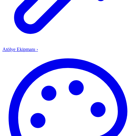
Atölye Ekipmanı
›