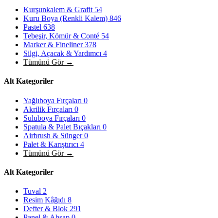
Kurşunkalem & Grafit
54
Kuru Boya (Renkli Kalem)
846
Pastel
638
Tebeşir, Kömür & Conté
54
Marker & Fineliner
378
Silgi, Açacak & Yardımcı
4
Tümünü Gör →
Alt Kategoriler
Yağlıboya Fırçaları
0
Akrilik Fırçaları
0
Suluboya Fırçaları
0
Spatula & Palet Bıçakları
0
Airbrush & Sünger
0
Palet & Karıştırıcı
4
Tümünü Gör →
Alt Kategoriler
Tuval
2
Resim Kâğıdı
8
Defter & Blok
291
Panel & Ahşap
0