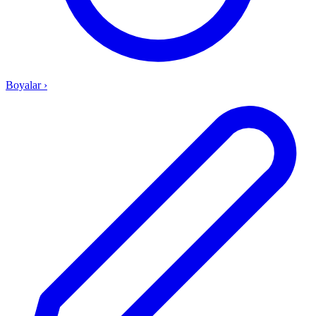
Boyalar
›