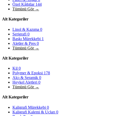
Özel Kâğıtlar
144
Tümünü Gör →
Alt Kategoriler
Linol & Kazıma
0
Serigrafi
0
Baskı Mürekkebi
1
Aletler & Pres
0
Tümünü Gör →
Alt Kategoriler
Kil
0
Polymer & Epoksi
178
Alçı & Seramik
0
Heykel Aletleri
0
Tümünü Gör →
Alt Kategoriler
Kaligrafi Mürekkebi
0
Kaligrafi Kalemi & Uçları
0