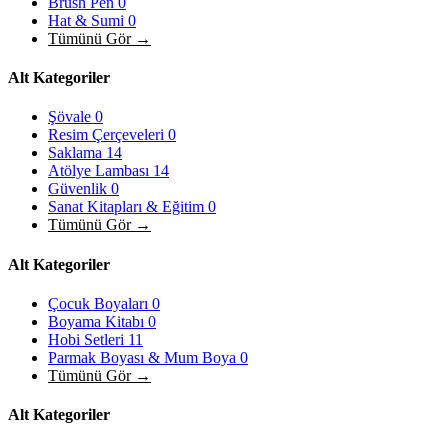
Brush Pen
0
Hat & Sumi
0
Tümünü Gör →
Alt Kategoriler
Şövale
0
Resim Çerçeveleri
0
Saklama
14
Atölye Lambası
14
Güvenlik
0
Sanat Kitapları & Eğitim
0
Tümünü Gör →
Alt Kategoriler
Çocuk Boyaları
0
Boyama Kitabı
0
Hobi Setleri
11
Parmak Boyası & Mum Boya
0
Tümünü Gör →
Alt Kategoriler