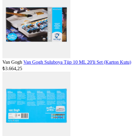
Van Gogh
Van Gogh Suluboya Tüp 10 ML 20'li Set (Karton Kutu)
₺3.664,25