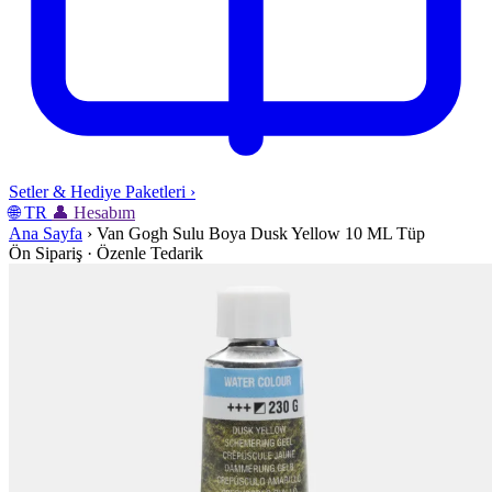
Setler & Hediye Paketleri
›
🌐
TR
👤
Hesabım
Ana Sayfa
›
Van Gogh Sulu Boya Dusk Yellow 10 ML Tüp
Ön Sipariş · Özenle Tedarik