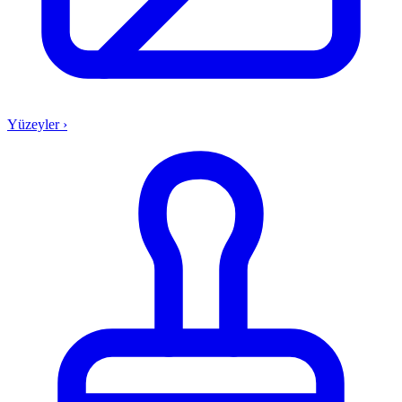
Yüzeyler
›