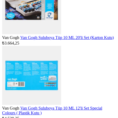
Van Gogh
Van Gogh Suluboya Tüp 10 ML 20'li Set (Karton Kutu)
₺3.664,25
Van Gogh
Van Gogh Suluboya Tüp 10 ML 12'li Set Special
Colours ( Plastik Kutu )