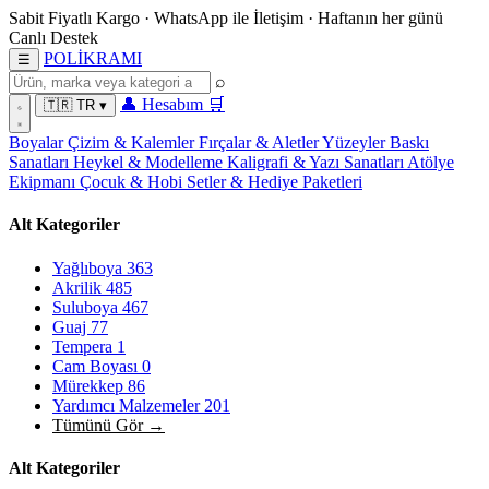
Sabit Fiyatlı Kargo
·
WhatsApp
ile İletişim
·
Haftanın her günü
Canlı Destek
POL
İ
KRAMI
☰
⌕
👤
Hesabım
🛒
🇹🇷
TR
▾
Boyalar
Çizim & Kalemler
Fırçalar & Aletler
Yüzeyler
Baskı
Sanatları
Heykel & Modelleme
Kaligrafi & Yazı Sanatları
Atölye
Ekipmanı
Çocuk & Hobi
Setler & Hediye Paketleri
Alt Kategoriler
Yağlıboya
363
Akrilik
485
Suluboya
467
Guaj
77
Tempera
1
Cam Boyası
0
Mürekkep
86
Yardımcı Malzemeler
201
Tümünü Gör →
Alt Kategoriler