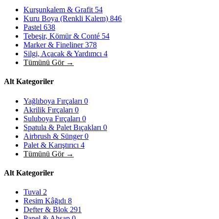
Kurşunkalem & Grafit
54
Kuru Boya (Renkli Kalem)
846
Pastel
638
Tebeşir, Kömür & Conté
54
Marker & Fineliner
378
Silgi, Açacak & Yardımcı
4
Tümünü Gör →
Alt Kategoriler
Yağlıboya Fırçaları
0
Akrilik Fırçaları
0
Suluboya Fırçaları
0
Spatula & Palet Bıçakları
0
Airbrush & Sünger
0
Palet & Karıştırıcı
4
Tümünü Gör →
Alt Kategoriler
Tuval
2
Resim Kâğıdı
8
Defter & Blok
291
Panel & Ahşap
0