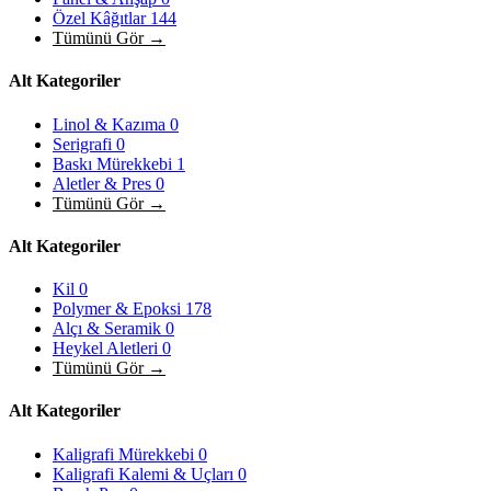
Özel Kâğıtlar
144
Tümünü Gör →
Alt Kategoriler
Linol & Kazıma
0
Serigrafi
0
Baskı Mürekkebi
1
Aletler & Pres
0
Tümünü Gör →
Alt Kategoriler
Kil
0
Polymer & Epoksi
178
Alçı & Seramik
0
Heykel Aletleri
0
Tümünü Gör →
Alt Kategoriler
Kaligrafi Mürekkebi
0
Kaligrafi Kalemi & Uçları
0