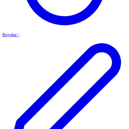
Boyalar
›