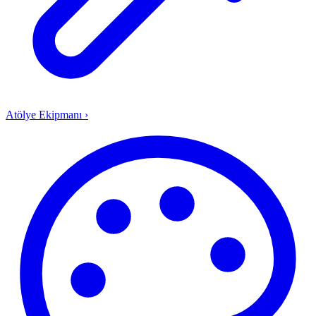
Atölye Ekipmanı
›