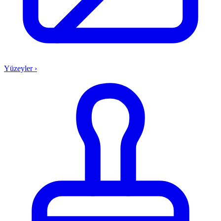
Yüzeyler
›