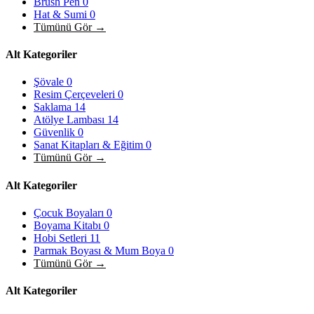
Brush Pen
0
Hat & Sumi
0
Tümünü Gör →
Alt Kategoriler
Şövale
0
Resim Çerçeveleri
0
Saklama
14
Atölye Lambası
14
Güvenlik
0
Sanat Kitapları & Eğitim
0
Tümünü Gör →
Alt Kategoriler
Çocuk Boyaları
0
Boyama Kitabı
0
Hobi Setleri
11
Parmak Boyası & Mum Boya
0
Tümünü Gör →
Alt Kategoriler