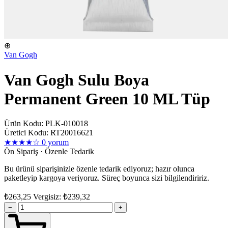
⊕
Van Gogh
Van Gogh Sulu Boya
Permanent Green 10 ML Tüp
Ürün Kodu: PLK-010018
Üretici Kodu: RT20016621
★★★★☆
0 yorum
Ön Sipariş · Özenle Tedarik
Bu ürünü siparişinizle özenle tedarik ediyoruz; hazır olunca
paketleyip kargoya veriyoruz. Süreç boyunca sizi bilgilendiririz.
₺263,25
Vergisiz: ₺239,32
−
+