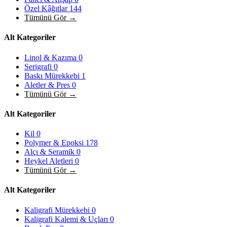
Özel Kâğıtlar
144
Tümünü Gör →
Alt Kategoriler
Linol & Kazıma
0
Serigrafi
0
Baskı Mürekkebi
1
Aletler & Pres
0
Tümünü Gör →
Alt Kategoriler
Kil
0
Polymer & Epoksi
178
Alçı & Seramik
0
Heykel Aletleri
0
Tümünü Gör →
Alt Kategoriler
Kaligrafi Mürekkebi
0
Kaligrafi Kalemi & Uçları
0