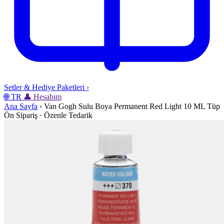
Setler & Hediye Paketleri
›
🌐
TR
👤
Hesabım
Ana Sayfa
›
Van Gogh Sulu Boya Permanent Red Light 10 ML Tüp
Ön Sipariş · Özenle Tedarik