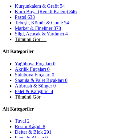
Kurşunkalem & Grafit
54
Kuru Boya (Renkli Kalem)
846
Pastel
638
Tebeşir, Kömür & Conté
54
Marker & Fineliner
378
Silgi, Açacak & Yardımcı
4
Tümünü Gör →
Alt Kategoriler
Yağlıboya Fırçaları
0
Akrilik Fırçaları
0
Suluboya Fırçaları
0
Spatula & Palet Bıçakları
0
Airbrush & Sünger
0
Palet & Karıştırıcı
4
Tümünü Gör →
Alt Kategoriler
Tuval
2
Resim Kâğıdı
8
Defter & Blok
291
Panel & Ahşap
0