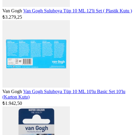
Van Gogh
Van Gogh Suluboya Tüp 10 ML 12'li Set ( Plastik Kutu )
₺3.279,25
Van Gogh
Van Gogh Suluboya Tüp 10 ML 10'lu Basic Set 10'lu
(Karton Kutu)
₺1.942,50