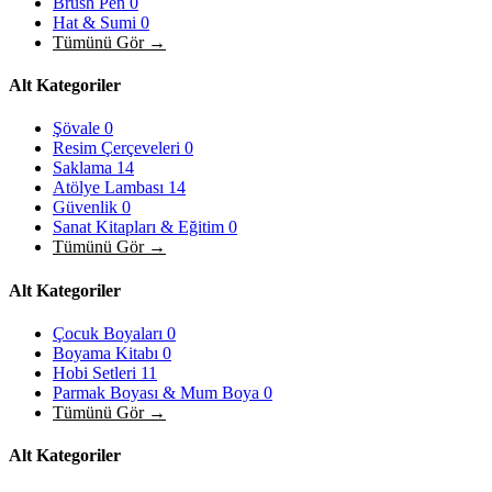
Brush Pen
0
Hat & Sumi
0
Tümünü Gör →
Alt Kategoriler
Şövale
0
Resim Çerçeveleri
0
Saklama
14
Atölye Lambası
14
Güvenlik
0
Sanat Kitapları & Eğitim
0
Tümünü Gör →
Alt Kategoriler
Çocuk Boyaları
0
Boyama Kitabı
0
Hobi Setleri
11
Parmak Boyası & Mum Boya
0
Tümünü Gör →
Alt Kategoriler