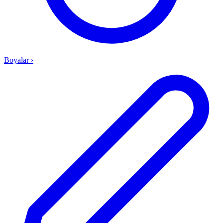
Boyalar
›