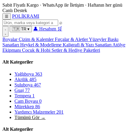
Sabit Fiyatlı Kargo
·
WhatsApp
ile İletişim
·
Haftanın her günü
Canlı Destek
POL
İ
KRAMI
☰
⌕
👤
Hesabım
🛒
🇹🇷
TR
▾
Boyalar
Çizim & Kalemler
Fırçalar & Aletler
Yüzeyler
Baskı
Sanatları
Heykel & Modelleme
Kaligrafi & Yazı Sanatları
Atölye
Ekipmanı
Çocuk & Hobi
Setler & Hediye Paketleri
Alt Kategoriler
Yağlıboya
363
Akrilik
485
Suluboya
467
Guaj
77
Tempera
1
Cam Boyası
0
Mürekkep
86
Yardımcı Malzemeler
201
Tümünü Gör →
Alt Kategoriler