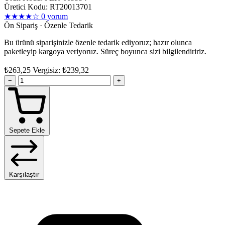
Üretici Kodu: RT20013701
★★★★☆
0 yorum
Ön Sipariş · Özenle Tedarik
Bu ürünü siparişinizle özenle tedarik ediyoruz; hazır olunca
paketleyip kargoya veriyoruz. Süreç boyunca sizi bilgilendiririz.
₺263,25
Vergisiz: ₺239,32
−
+
Sepete Ekle
Karşılaştır