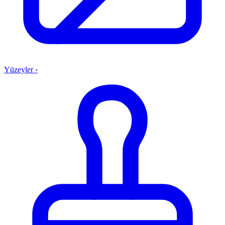
Yüzeyler
›