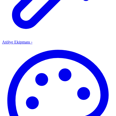
Atölye Ekipmanı
›