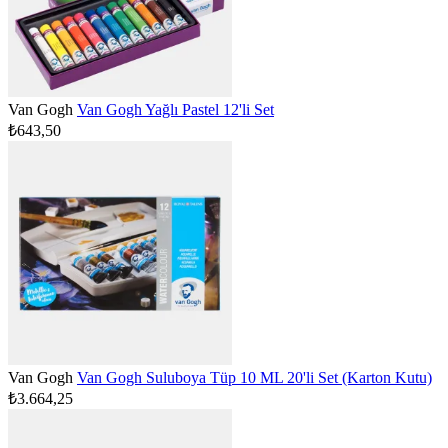
Van Gogh
Van Gogh Yağlı Pastel 12'li Set
₺643,50
Van Gogh
Van Gogh Suluboya Tüp 10 ML 20'li Set (Karton Kutu)
₺3.664,25