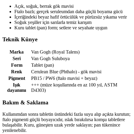
Açık, soğuk, berrak gök mavisi
Ftalo bazlı; gerçek seruleumdan daha güçlü boyama gücü
İçeriğindeki beyaz hafif örtücülük ve pürüzsüz yıkama verir
Soğuk yeşiller için sarılarla temiz karışım
Kuru tablet (pan) form; setlere ve seyahate uygun
Teknik Künye
Marka
Van Gogh (Royal Talens)
Seri
Van Gogh Suluboya
Form
Tablet (pan)
Renk
Cerulean Blue (Phthalo) - gök mavisi
Pigment
PB15 / PW6 (ftalo mavisi + beyaz)
Işık
+++ (müze koşullarında en az 100 yıl, ASTM
dayanımı
D4303)
Bakım & Saklama
Kullanımdan sonra tabletin üstündeki fazla suyu alıp açıkta kurutun;
ftalo pigmenti güçlü boyayıcıdır, ıslak bırakılırsa komşu tabletlere
bulaşabilir. Kuru, güneşten uzak yerde saklayın; pan tükenince
yenilenebilir.