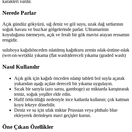
karakteri vardır.
Nerede Parlar
Açık gündüz gökyüzü, sığ deniz ve göl suyu, uzak dağ sırtlarının
soğuk havası ve buz/kar gölgelerinde parlar. Ultramarinin
koyuluğunu istemeyen, açık ve ferah bir gök mavisi arayan ressamın
rengidir.
suluboya kağıdı
önceden ıslatılmış kağıt
kuru zemin
ıslak-üstüne-ıslak
(wet-on-wet)
düz yıkama (flat wash)
dereceli yıkama (graded wash)
Nasıl Kullanılır
Açık gök için kağıdı önceden ıslatıp tableti bol suyla açarak
yukarıdan aşağı açılan dereceli bir yıkama uygulayın.
Sıcak bir sarıyla (azo sarısı, gamboge) az miktarda karıştırarak
temiz, soğuk yeşiller elde edin.
Hafif örtücülüğü nedeniyle ince katlarda kullanın; çok katman
koyu lekeye dönebilir.
Deniz ve su için ufak miktar Prussian veya phthalo blue
ekleyerek derinleşen mavi geçişler kurun.
Öne Çıkan Özellikler