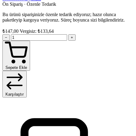
Ön Sipariş · Özenle Tedarik
Bu ürünü siparişinizle özenle tedarik ediyoruz; hazır olunca
paketleyip kargoya veriyoruz. Süreç boyunca sizi bilgilendiririz.
₺147,00
Vergisiz: ₺133,64
−
+
Sepete Ekle
Karşılaştır