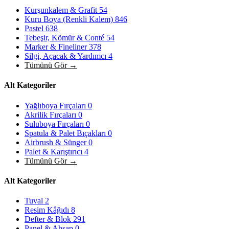
Kurşunkalem & Grafit
54
Kuru Boya (Renkli Kalem)
846
Pastel
638
Tebeşir, Kömür & Conté
54
Marker & Fineliner
378
Silgi, Açacak & Yardımcı
4
Tümünü Gör →
Alt Kategoriler
Yağlıboya Fırçaları
0
Akrilik Fırçaları
0
Suluboya Fırçaları
0
Spatula & Palet Bıçakları
0
Airbrush & Sünger
0
Palet & Karıştırıcı
4
Tümünü Gör →
Alt Kategoriler
Tuval
2
Resim Kâğıdı
8
Defter & Blok
291
Panel & Ahşap
0