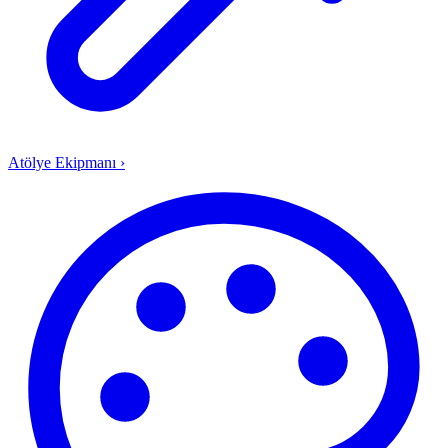
Atölye Ekipmanı
›