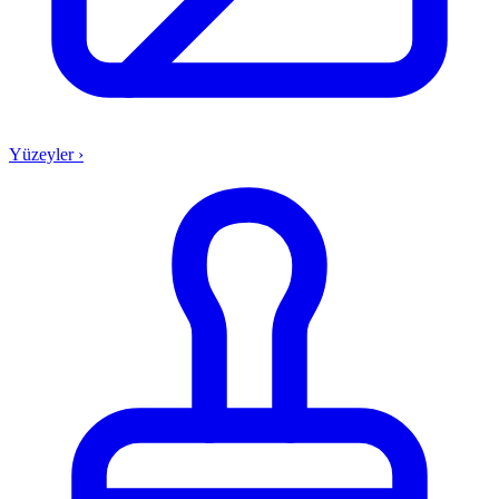
Yüzeyler
›