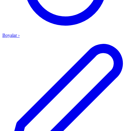
Boyalar
›