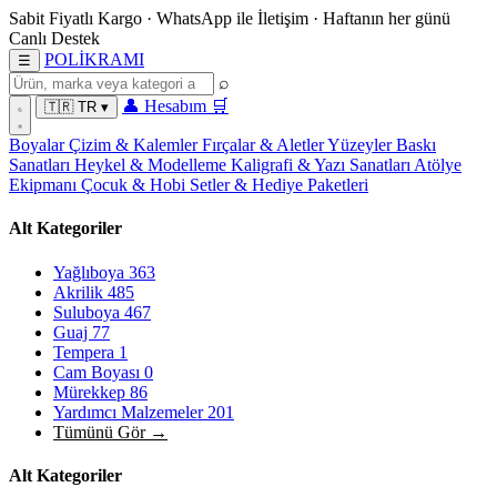
Sabit Fiyatlı Kargo
·
WhatsApp
ile İletişim
·
Haftanın her günü
Canlı Destek
POL
İ
KRAMI
☰
⌕
👤
Hesabım
🛒
🇹🇷
TR
▾
Boyalar
Çizim & Kalemler
Fırçalar & Aletler
Yüzeyler
Baskı
Sanatları
Heykel & Modelleme
Kaligrafi & Yazı Sanatları
Atölye
Ekipmanı
Çocuk & Hobi
Setler & Hediye Paketleri
Alt Kategoriler
Yağlıboya
363
Akrilik
485
Suluboya
467
Guaj
77
Tempera
1
Cam Boyası
0
Mürekkep
86
Yardımcı Malzemeler
201
Tümünü Gör →
Alt Kategoriler