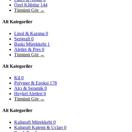
Özel Kâğıtlar
144
Tümünü Gör →
Alt Kategoriler
Linol & Kazıma
0
Serigrafi
0
Baskı Mürekkebi
1
Aletler & Pres
0
Tümünü Gör →
Alt Kategoriler
Kil
0
Polymer & Epoksi
178
Alçı & Seramik
0
Heykel Aletleri
0
Tümünü Gör →
Alt Kategoriler
Kaligrafi Mürekkebi
0
Kaligrafi Kalemi & Uçları
0