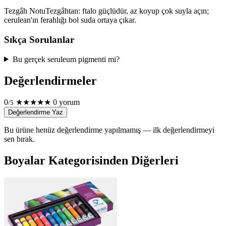
Tezgâh Notu
Tezgâhtan: ftalo güçlüdür, az koyup çok suyla açın;
cerulean'ın ferahlığı bol suda ortaya çıkar.
Sıkça Sorulanlar
Bu gerçek seruleum pigmenti mi?
Değerlendirmeler
0
★
★
★
★
★
0 yorum
/5
Değerlendirme Yaz
Bu ürüne henüz değerlendirme yapılmamış — ilk değerlendirmeyi
sen bırak.
Boyalar Kategorisinden Diğerleri