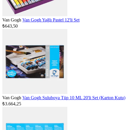
Van Gogh
Van Gogh Yağlı Pastel 12'li Set
₺643,50
Van Gogh
Van Gogh Suluboya Tüp 10 ML 20'li Set (Karton Kutu)
₺3.664,25