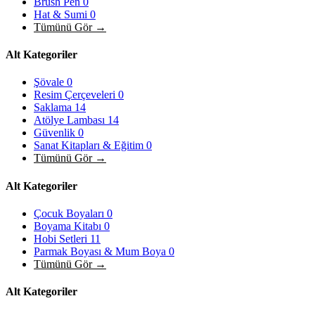
Brush Pen
0
Hat & Sumi
0
Tümünü Gör →
Alt Kategoriler
Şövale
0
Resim Çerçeveleri
0
Saklama
14
Atölye Lambası
14
Güvenlik
0
Sanat Kitapları & Eğitim
0
Tümünü Gör →
Alt Kategoriler
Çocuk Boyaları
0
Boyama Kitabı
0
Hobi Setleri
11
Parmak Boyası & Mum Boya
0
Tümünü Gör →
Alt Kategoriler