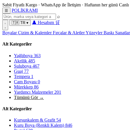
Sabit Fiyatlı Kargo
·
WhatsApp
ile İletişim
·
Haftanın her günü
Canlı
POL
İ
KRAMI
☰
⌕
👤
Hesabım
🛒
🇹🇷
TR
▾
Boyalar
Çizim & Kalemler
Fırçalar & Aletler
Yüzeyler
Baskı Sanatla
Alt Kategoriler
Yağlıboya
363
Akrilik
485
Suluboya
467
Guaj
77
Tempera
1
Cam Boyası
0
Mürekkep
86
Yardımcı Malzemeler
201
Tümünü Gör →
Alt Kategoriler
Kurşunkalem & Grafit
54
Kuru Boya (Renkli Kalem)
846