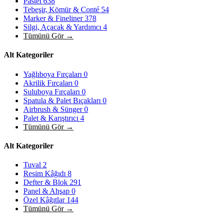
Pastel
638
Tebeşir, Kömür & Conté
54
Marker & Fineliner
378
Silgi, Açacak & Yardımcı
4
Tümünü Gör →
Alt Kategoriler
Yağlıboya Fırçaları
0
Akrilik Fırçaları
0
Suluboya Fırçaları
0
Spatula & Palet Bıçakları
0
Airbrush & Sünger
0
Palet & Karıştırıcı
4
Tümünü Gör →
Alt Kategoriler
Tuval
2
Resim Kâğıdı
8
Defter & Blok
291
Panel & Ahşap
0
Özel Kâğıtlar
144
Tümünü Gör →