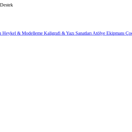
 Destek
rı
Heykel & Modelleme
Kaligrafi & Yazı Sanatları
Atölye Ekipmanı
Ço