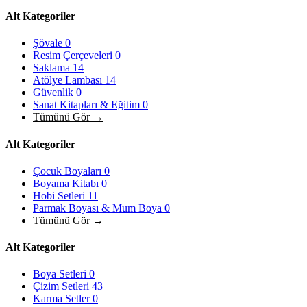
Alt Kategoriler
Şövale
0
Resim Çerçeveleri
0
Saklama
14
Atölye Lambası
14
Güvenlik
0
Sanat Kitapları & Eğitim
0
Tümünü Gör →
Alt Kategoriler
Çocuk Boyaları
0
Boyama Kitabı
0
Hobi Setleri
11
Parmak Boyası & Mum Boya
0
Tümünü Gör →
Alt Kategoriler
Boya Setleri
0
Çizim Setleri
43
Karma Setler
0