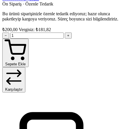
Ön Sipariş · Özenle Tedarik
Bu ürünü siparişinizle özenle tedarik ediyoruz; hazır olunca
paketleyip kargoya veriyoruz. Süreç boyunca sizi bilgilendiririz.
₺200,00
Vergisiz: ₺181,82
−
+
Sepete Ekle
Karşılaştır