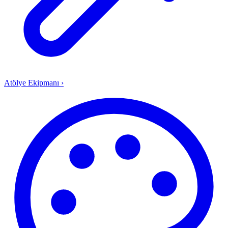
Atölye Ekipmanı
›