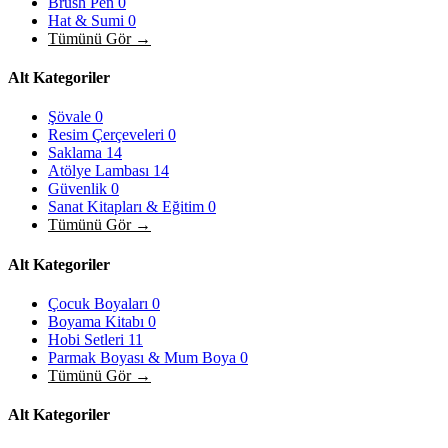
Brush Pen
0
Hat & Sumi
0
Tümünü Gör →
Alt Kategoriler
Şövale
0
Resim Çerçeveleri
0
Saklama
14
Atölye Lambası
14
Güvenlik
0
Sanat Kitapları & Eğitim
0
Tümünü Gör →
Alt Kategoriler
Çocuk Boyaları
0
Boyama Kitabı
0
Hobi Setleri
11
Parmak Boyası & Mum Boya
0
Tümünü Gör →
Alt Kategoriler