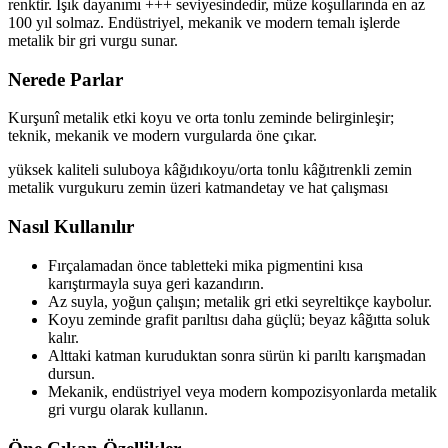
renktir. Işık dayanımı +++ seviyesindedir, müze koşullarında en az
100 yıl solmaz. Endüstriyel, mekanik ve modern temalı işlerde
metalik bir gri vurgu sunar.
Nerede Parlar
Kurşunî metalik etki koyu ve orta tonlu zeminde belirginleşir;
teknik, mekanik ve modern vurgularda öne çıkar.
yüksek kaliteli suluboya kâğıdı
koyu/orta tonlu kâğıt
renkli zemin
metalik vurgu
kuru zemin üzeri katman
detay ve hat çalışması
Nasıl Kullanılır
Fırçalamadan önce tabletteki mika pigmentini kısa
karıştırmayla suya geri kazandırın.
Az suyla, yoğun çalışın; metalik gri etki seyreltikçe kaybolur.
Koyu zeminde grafit parıltısı daha güçlü; beyaz kâğıtta soluk
kalır.
Alttaki katman kuruduktan sonra sürün ki parıltı karışmadan
dursun.
Mekanik, endüstriyel veya modern kompozisyonlarda metalik
gri vurgu olarak kullanın.