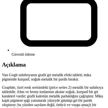
Güvenli ödeme
Açıklama
Van Gogh suluboyanın grafit gri metalik efekt tableti; mika
pigmentle kurşunî, soğuk-metalik bir parıltı bırakır.
Graphite, özel renk serisindeki (price series 2) metalik bir suluboya
tabletidir. Altın ve bronz tonlarının aksine soğuk, kurşunî bir gri
karakteri vardır; grafit kalemin metalik parlaklığını çağrıştırır. Mika
kaplı pigment ışığı yansıtarak yüzeyde gümüşi-gri bir parıltı
oluşturur; bu yüzden saydam değil, örtücü ve vurgu amaçlı bir