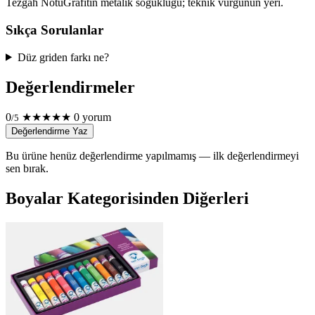
Tezgâh Notu
Grafitin metalik soğukluğu; teknik vurgunun yeri.
Sıkça Sorulanlar
Düz griden farkı ne?
Değerlendirmeler
0
★
★
★
★
★
0 yorum
/5
Değerlendirme Yaz
Bu ürüne henüz değerlendirme yapılmamış — ilk değerlendirmeyi
sen bırak.
Boyalar Kategorisinden Diğerleri