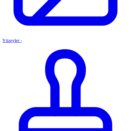
Yüzeyler
›