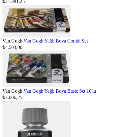
₺21.381,25
Van Gogh
Van Gogh Yağlı Boya Combi Set
₺4.503,00
Van Gogh
Van Gogh Yağlı Boya Basic Set 10'lu
₺3.006,25