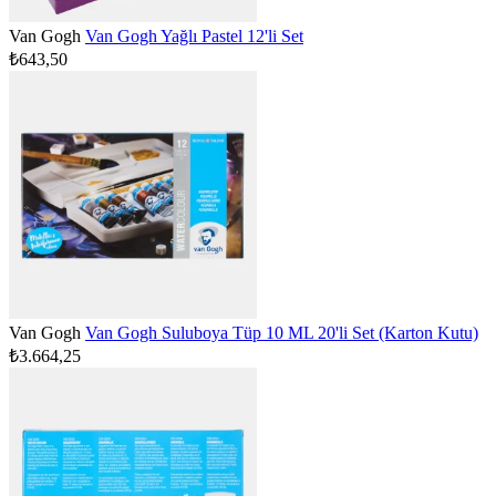
Van Gogh
Van Gogh Yağlı Pastel 12'li Set
₺643,50
Van Gogh
Van Gogh Suluboya Tüp 10 ML 20'li Set (Karton Kutu)
₺3.664,25