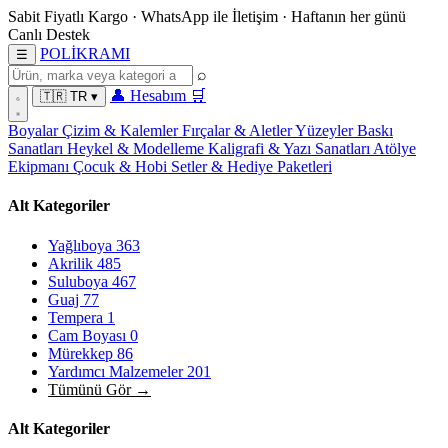
Sabit Fiyatlı Kargo
·
WhatsApp
ile İletişim
·
Haftanın her günü
Canlı Destek
POL
İ
KRAMI
☰
⌕
👤
Hesabım
🛒
🇹🇷
TR
▾
Boyalar
Çizim & Kalemler
Fırçalar & Aletler
Yüzeyler
Baskı
Sanatları
Heykel & Modelleme
Kaligrafi & Yazı Sanatları
Atölye
Ekipmanı
Çocuk & Hobi
Setler & Hediye Paketleri
Alt Kategoriler
Yağlıboya
363
Akrilik
485
Suluboya
467
Guaj
77
Tempera
1
Cam Boyası
0
Mürekkep
86
Yardımcı Malzemeler
201
Tümünü Gör →
Alt Kategoriler