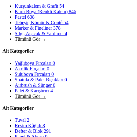
Kurşunkalem & Grafit
54
Kuru Boya (Renkli Kalem)
846
Pastel
638
Tebeşir, Kömür & Conté
54
Marker & Fineliner
378
Silgi, Açacak & Yardımcı
4
Tümünü Gör →
Alt Kategoriler
Yağlıboya Fırçaları
0
Akrilik Fırçaları
0
Suluboya Fırçaları
0
Spatula & Palet Bıçakları
0
Airbrush & Sünger
0
Palet & Karıştırıcı
4
Tümünü Gör →
Alt Kategoriler
Tuval
2
Resim Kâğıdı
8
Defter & Blok
291
Panel & Ahşap
0