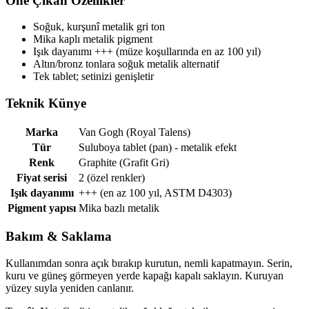
Öne Çıkan Özellikler
Soğuk, kurşunî metalik gri ton
Mika kaplı metalik pigment
Işık dayanımı +++ (müze koşullarında en az 100 yıl)
Altın/bronz tonlara soğuk metalik alternatif
Tek tablet; setinizi genişletir
Teknik Künye
Marka
Van Gogh (Royal Talens)
Tür
Suluboya tablet (pan) - metalik efekt
Renk
Graphite (Grafit Gri)
Fiyat serisi
2 (özel renkler)
Işık dayanımı
+++ (en az 100 yıl, ASTM D4303)
Pigment yapısı
Mika bazlı metalik
Bakım & Saklama
Kullanımdan sonra açık bırakıp kurutun, nemli kapatmayın. Serin,
kuru ve güneş görmeyen yerde kapağı kapalı saklayın. Kuruyan
yüzey suyla yeniden canlanır.