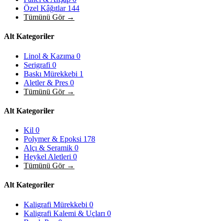
Özel Kâğıtlar
144
Tümünü Gör →
Alt Kategoriler
Linol & Kazıma
0
Serigrafi
0
Baskı Mürekkebi
1
Aletler & Pres
0
Tümünü Gör →
Alt Kategoriler
Kil
0
Polymer & Epoksi
178
Alçı & Seramik
0
Heykel Aletleri
0
Tümünü Gör →
Alt Kategoriler
Kaligrafi Mürekkebi
0
Kaligrafi Kalemi & Uçları
0