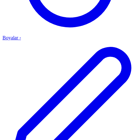
Boyalar
›