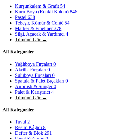
Kurşunkalem & Grafit
54
Kuru Boya (Renkli Kalem)
846
Pastel
638
Tebeşir, Kömür & Conté
54
Marker & Fineliner
378
Silgi, Açacak & Yardımcı
4
Tümünü Gör →
Alt Kategoriler
Yağlıboya Fırçaları
0
Akrilik Fırçaları
0
Suluboya Fırçaları
0
Spatula & Palet Bıçakları
0
Airbrush & Sünger
0
Palet & Karıştırıcı
4
Tümünü Gör →
Alt Kategoriler
Tuval
2
Resim Kâğıdı
8
Defter & Blok
291
Panel & Ahşap
0