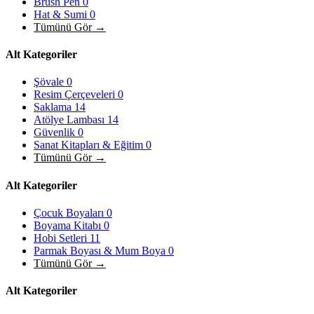
Brush Pen
0
Hat & Sumi
0
Tümünü Gör →
Alt Kategoriler
Şövale
0
Resim Çerçeveleri
0
Saklama
14
Atölye Lambası
14
Güvenlik
0
Sanat Kitapları & Eğitim
0
Tümünü Gör →
Alt Kategoriler
Çocuk Boyaları
0
Boyama Kitabı
0
Hobi Setleri
11
Parmak Boyası & Mum Boya
0
Tümünü Gör →
Alt Kategoriler