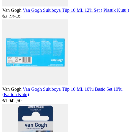
Van Gogh
Van Gogh Suluboya Tüp 10 ML 12'li Set ( Plastik Kutu )
₺3.279,25
Van Gogh
Van Gogh Suluboya Tüp 10 ML 10'lu Basic Set 10'lu
(Karton Kutu)
₺1.942,50