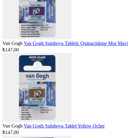
Van Gogh
Van Gogh Suluboya Tableti: Quinacridone Mor Mavi
₺147,00
Van Gogh
Van Gogh Suluboya Tablet Yellow Ochre
₺147,00