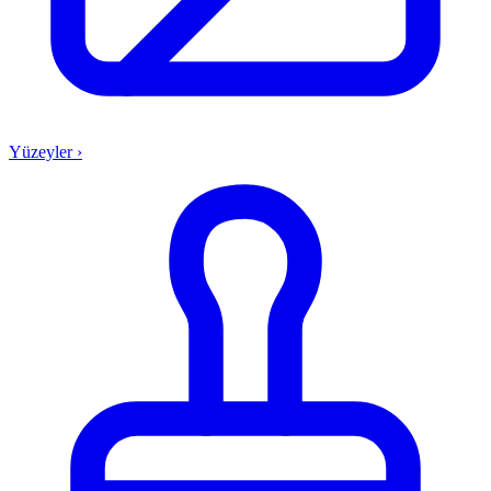
Yüzeyler
›