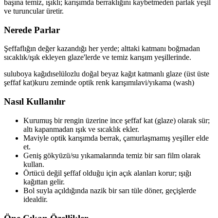
başına temiz, ışıklı; karışımda berraklığını kaybetmeden parlak yeşil
ve turuncular üretir.
Nerede Parlar
Şeffaflığın değer kazandığı her yerde; alttaki katmanı boğmadan
sıcaklık/ışık ekleyen glaze'lerde ve temiz karışım yeşillerinde.
suluboya kağıdı
selülozlu doğal beyaz kağıt
katmanlı glaze (üst üste
şeffaf kat)
kuru zeminde optik renk karışımı
lavi/yıkama (wash)
Nasıl Kullanılır
Kurumuş bir rengin üzerine ince şeffaf kat (glaze) olarak sür;
altı kapanmadan ışık ve sıcaklık ekler.
Maviyle optik karışımda berrak, çamurlaşmamış yeşiller elde
et.
Geniş gökyüzü/su yıkamalarında temiz bir sarı film olarak
kullan.
Örtücü değil şeffaf olduğu için açık alanları korur; ışığı
kağıttan gelir.
Bol suyla açıldığında nazik bir sarı tüle döner, geçişlerde
idealdir.