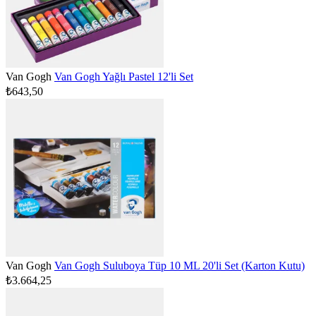
Van Gogh
Van Gogh Yağlı Pastel 12'li Set
₺643,50
Van Gogh
Van Gogh Suluboya Tüp 10 ML 20'li Set (Karton Kutu)
₺3.664,25