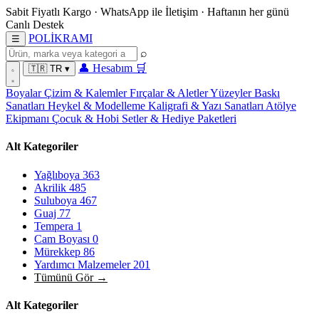
Sabit Fiyatlı Kargo
·
WhatsApp
ile İletişim
·
Haftanın her günü
Canlı Destek
POL
İ
KRAMI
☰
⌕
👤
Hesabım
🛒
🇹🇷
TR
▾
Boyalar
Çizim & Kalemler
Fırçalar & Aletler
Yüzeyler
Baskı
Sanatları
Heykel & Modelleme
Kaligrafi & Yazı Sanatları
Atölye
Ekipmanı
Çocuk & Hobi
Setler & Hediye Paketleri
Alt Kategoriler
Yağlıboya
363
Akrilik
485
Suluboya
467
Guaj
77
Tempera
1
Cam Boyası
0
Mürekkep
86
Yardımcı Malzemeler
201
Tümünü Gör →
Alt Kategoriler