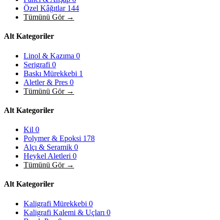
Özel Kâğıtlar
144
Tümünü Gör →
Alt Kategoriler
Linol & Kazıma
0
Serigrafi
0
Baskı Mürekkebi
1
Aletler & Pres
0
Tümünü Gör →
Alt Kategoriler
Kil
0
Polymer & Epoksi
178
Alçı & Seramik
0
Heykel Aletleri
0
Tümünü Gör →
Alt Kategoriler
Kaligrafi Mürekkebi
0
Kaligrafi Kalemi & Uçları
0