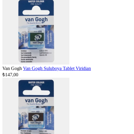
Van Gogh
Van Gogh Suluboya Tablet Viridian
₺147,00