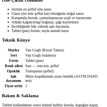
Öne Çıkan Özellikler
Serinin en şeffaf orta sarısı
Glaze (üst üste şeffaf kat) tekniğinin doğal sarısı
Karışımda berrak, çamurlaşmayan yeşil ve turuncular
Alttaki kağıdı/rengi boğmaz, ışığı kaybetmez
İncelttiğinde bile yüksek ışık dayanımı
Tablet (pan) formu; suyla anında hazır
Teknik Künye
Marka
Van Gogh (Royal Talens)
Seri
Van Gogh Suluboya
Form
Tablet (pan)
Renk ailesi
Sarı — orta ton, şeffaf
Opaklık
Transparan (şeffaf)
Işık
Müze koşullarında uzun ömürlü (ASTM D4303
dayanımı
test)
Fiyat serisi
1
Bakım & Saklama
Tableti kullandıktan sonra üstünü hafifçe kurula, kapağını kapat,