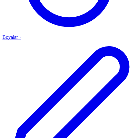
Boyalar
›