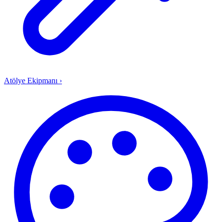
Atölye Ekipmanı
›