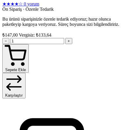
★★★★☆
0 yorum
Ön Sipariş · Özenle Tedarik
Bu ürünü siparişinizle özenle tedarik ediyoruz; hazır olunca
paketleyip kargoya veriyoruz. Süreç boyunca sizi bilgilendiririz.
₺147,00
Vergisiz: ₺133,64
−
+
Sepete Ekle
Karşılaştır